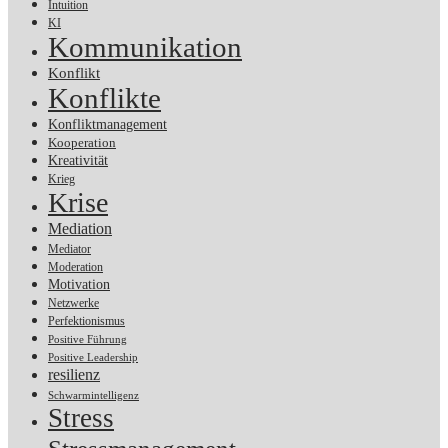
Intuition
KI
Kommunikation
Konflikt
Konflikte
Konfliktmanagement
Kooperation
Kreativität
Krieg
Krise
Mediation
Mediator
Moderation
Motivation
Netzwerke
Perfektionismus
Positive Führung
Positive Leadership
resilienz
Schwarmintelligenz
Stress