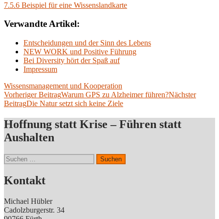
7.5.6 Beispiel für eine Wissenslandkarte
Verwandte Artikel:
Entscheidungen und der Sinn des Lebens
NEW WORK und Positive Führung
Bei Diversity hört der Spaß auf
Impressum
Wissensmanagement und Kooperation
Beitragsnavigation
Vorheriger Beitrag
Warum GPS zu Alzheimer führen?
Nächster
Beitrag
Die Natur setzt sich keine Ziele
Hoffnung statt Krise – Führen statt
Aushalten
Suchen
nach:
Kontakt
Michael Hübler
Cadolzburgerstr. 34
90766 Fürth