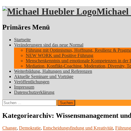
Michael
Suchen
Primäres Menü
Zum
Startseite
Inhalt
Veränderungen sind das neue Normal
springen
Führung mit Optimismus, Hoffnung, Resilienz & Pragmati
NEW WORK und Positive Führung
Menschenkenntnis und emotionale Kompetenzen in der 
Mediation, Konflikt-Coaching, Moderation, Diversity, 
Weiterbildung, Haltungen und Referenzen
Aktuelle Seminare und Vorträge
Veröffentlichungen
Impressum
Datenschutzerklärung
Suchen
nach:
Kategoriearchiv: Wissensmanagement und
Change
,
Demokratie
,
Entscheidungsfindung und Kreativität
,
Führung