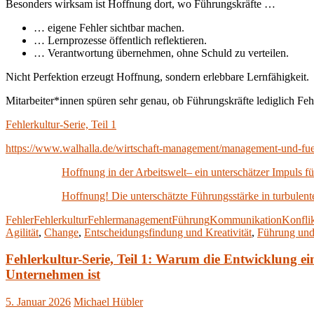
Besonders wirksam ist Hoffnung dort, wo Führungskräfte …
… eigene Fehler sichtbar machen.
… Lernprozesse öffentlich reflektieren.
… Verantwortung übernehmen, ohne Schuld zu verteilen.
Nicht Perfektion erzeugt Hoffnung, sondern erlebbare Lernfähigkeit.
Mitarbeiter*innen spüren sehr genau, ob Führungskräfte lediglich Fehl
Fehlerkultur-Serie, Teil 1
https://www.walhalla.de/wirtschaft-management/management-und-fu
Hoffnung in der Arbeitswelt– ein unterschätzer Impuls 
Hoffnung! Die unterschätzte Führungsstärke in turbulent
Fehler
Fehlerkultur
Fehlermanagement
Führung
Kommunikation
Konfli
Agilität
,
Change
,
Entscheidungsfindung und Kreativität
,
Führung un
Fehlerkultur-Serie, Teil 1: Warum die Entwicklung e
Unternehmen ist
5. Januar 2026
Michael Hübler