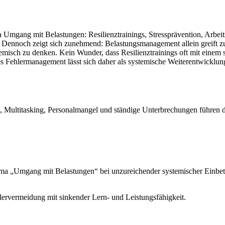
a Umgang mit Belastungen: Resilienztrainings, Stressprävention, Arbe
 Dennoch zeigt sich zunehmend: Belastungsmanagement allein greift zu
stemisch zu denken. Kein Wunder, dass Resilienztrainings oft mit einem 
es Fehlermanagement lässt sich daher als systemische Weiterentwickl
ck, Multitasking, Personalmangel und ständige Unterbrechungen führen 
ma „Umgang mit Belastungen“ bei unzureichender systemischer Einbett
hlervermeidung mit sinkender Lern- und Leistungsfähigkeit.