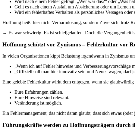
Wird nach einem Fehler gefragt: „Wer war das?“ oder „Was hat
Geht es nach einem Ausfall um Absicherung oder um Lernen 
Wird ein fehlerhaftes Verhalten als persönliches Versagen ode
Hoffnung heißt hier nicht Verharmlosung, sondern Zuversicht trotz Rea
→ Es war schwierig. Es ist schiefgelaufen. Doch die Vergangenheit ist
Hoffnung schützt vor Zynismus – Fehlerkultur vor R
In vielen Organisationen kippt Belastung irgendwann in Zynismus um, 
„Wenn ich auf Fehler hinweise und Verbesserungsvorschläge ma
„Offiziell soll man hier innovativ sein und Neues wagen, darf 
Eine gelebte Fehlerkultur wirkt dem entgegen, wenn sie glaubwürdig ist
Eure Erfahrungen zählen.
Eure Hinweise sind relevant.
Veränderung ist möglich.
Ein Fehlermanagement, das nicht daran glaubt, dass sich etwas (oder 
Führungskräfte werden zu Hoffnungsträgern durch i