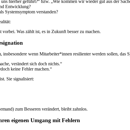
 uns hierher geführt?“ bzw. „Wie kommen wir wieder gut aus der Sach
und Entwicklung?
r als Systemsymptom verstanden?
lität:
 vorbei. Was zählt ist, es in Zukunft besser zu machen.
esignation
insbesondere wenn Mitarbeiter*innen resilienter werden sollen, das Sy
che, verändert sich doch nichts.“
jedoch keine Fehler machen.“
. Sie signalisiert:
jemand) zum Besseren verändert, bleibt zahnlos.
hren eigenen Umgang mit Fehlern