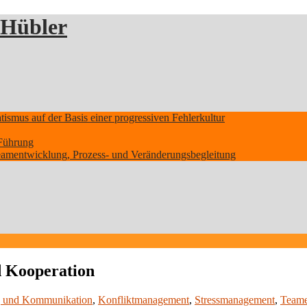
 Hübler
smus auf der Basis einer progressiven Fehlerkultur
Führung
Teamentwicklung, Prozess- und Veränderungsbegleitung
 Kooperation
 und Kommunikation
,
Konfliktmanagement
,
Stressmanagement
,
Teame