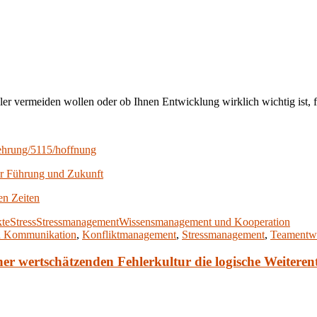
er vermeiden wollen oder ob Ihnen Entwicklung wirklich wichtig ist, für
ehrung/5115/hoffnung
für Führung und Zukunft
en Zeiten
kte
Stress
Stressmanagement
Wissensmanagement und Kooperation
d Kommunikation
,
Konfliktmanagement
,
Stressmanagement
,
Teamentw
iner wertschätzenden Fehlerkultur die logische Weiter