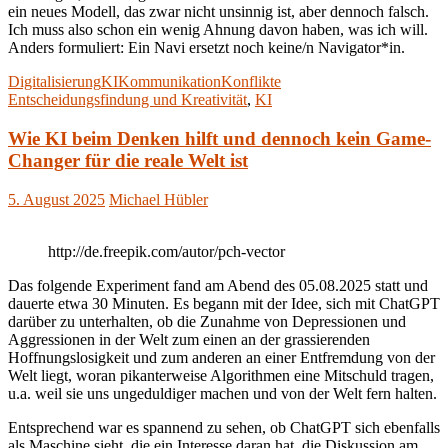
ein neues Modell, das zwar nicht unsinnig ist, aber dennoch falsch.
Ich muss also schon ein wenig Ahnung davon haben, was ich will.
Anders formuliert: Ein Navi ersetzt noch keine/n Navigator*in.
Digitalisierung
KI
Kommunikation
Konflikte
Entscheidungsfindung und Kreativität
,
KI
Wie KI beim Denken hilft und dennoch kein Game-
Changer für die reale Welt ist
5. August 2025
Michael Hübler
http://de.freepik.com/autor/pch-vector
Das folgende Experiment fand am Abend des 05.08.2025 statt und
dauerte etwa 30 Minuten. Es begann mit der Idee, sich mit ChatGPT
darüber zu unterhalten, ob die Zunahme von Depressionen und
Aggressionen in der Welt zum einen an der grassierenden
Hoffnungslosigkeit und zum anderen an einer Entfremdung von der
Welt liegt, woran pikanterweise Algorithmen eine Mitschuld tragen,
u.a. weil sie uns ungeduldiger machen und von der Welt fern halten.
Entsprechend war es spannend zu sehen, ob ChatGPT sich ebenfalls
als Maschine sieht, die ein Interesse daran hat, die Diskussion am