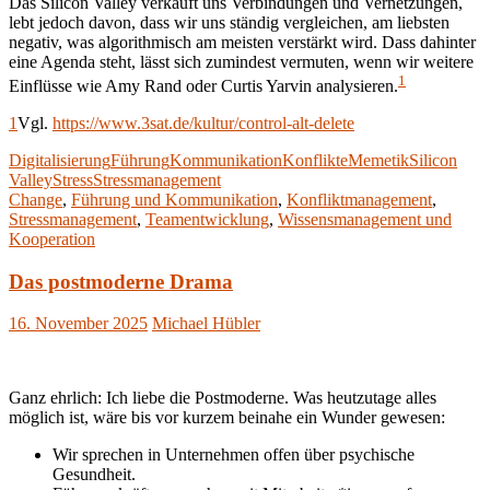
Das Silicon Valley verkauft uns Verbindungen und Vernetzungen,
lebt jedoch davon, dass wir uns ständig vergleichen, am liebsten
negativ, was algorithmisch am meisten verstärkt wird. Dass dahinter
eine Agenda steht, lässt sich zumindest vermuten, wenn wir weitere
1
Einflüsse wie Amy Rand oder Curtis Yarvin analysieren.
1
Vgl.
https://www.3sat.de/kultur/control-alt-delete
Digitalisierung
Führung
Kommunikation
Konflikte
Memetik
Silicon
Valley
Stress
Stressmanagement
Change
,
Führung und Kommunikation
,
Konfliktmanagement
,
Stressmanagement
,
Teamentwicklung
,
Wissensmanagement und
Kooperation
Das postmoderne Drama
16. November 2025
Michael Hübler
Ganz ehrlich: Ich liebe die Postmoderne. Was heutzutage alles
möglich ist, wäre bis vor kurzem beinahe ein Wunder gewesen:
Wir sprechen in Unternehmen offen über psychische
Gesundheit.