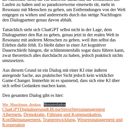
Laufen zu halten und so paradoxerweise einerseits rät, mehr in
Resonanz mit Menschen zu gehen, um Entfremdungen von der Welt
entgegen zu wirken und andererseits durch das stetige Nachfragen
den Dialogpartner genau davon abhält.
Tatsächlich sieht sich ChatGPT selbst nicht in der Lage, dem
Dialogpartner den Rat zu geben, genau jetzt in der realen Welt in
Resonanz mit anderen Menschen zu gehen, weil ihm selbst das
Erleben dafür fehlt. Es bleibt daher in einer Art kognitiver
Dauerschleife hängen, die schlimmstenfalls sogar dazu führen kann,
zwar theoretisch alles durchdacht zu haben, jedoch praktisch nichts
umzusetzen.
Aus diesem Grund ist ein Dialog mit einer KI eine äußerst
anregende Sache, aus praktischer Sicht jedoch kein wirklicher
Game-Changer. Immerhin ist es spannend, dass sich eine KI über
sich selbst Gedanken machen kann.
Den gesamten Dialog gibt es hier:
Wie_Maschinen_denken
Herunterladen
ChatGPT
Digitalisierung
KI
Krise
Stress
Stressmanagement
Allgemein
,
Demokratie
,
Führung und Kommunikation
,
Konfliktmanagement
,
Teamentwicklung
,
Wissensmanagement und
Kooperation