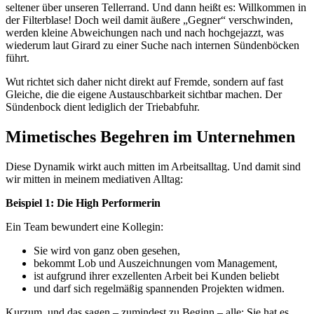
seltener über unseren Tellerrand. Und dann heißt es: Willkommen in
der Filterblase! Doch weil damit äußere „Gegner“ verschwinden,
werden kleine Abweichungen nach und nach hochgejazzt, was
wiederum laut Girard zu einer Suche nach internen Sündenböcken
führt.
Wut richtet sich daher nicht direkt auf Fremde, sondern auf fast
Gleiche, die die eigene Austauschbarkeit sichtbar machen. Der
Sündenbock dient lediglich der Triebabfuhr.
Mimetisches Begehren im Unternehmen
Diese Dynamik wirkt auch mitten im Arbeitsalltag. Und damit sind
wir mitten in meinem mediativen Alltag:
Beispiel 1: Die High Performerin
Ein Team bewundert eine Kollegin:
Sie wird von ganz oben gesehen,
bekommt Lob und Auszeichnungen vom Management,
ist aufgrund ihrer exzellenten Arbeit bei Kunden beliebt
und darf sich regelmäßig spannenden Projekten widmen.
Kurzum, und das sagen – zumindest zu Beginn – alle: Sie hat es