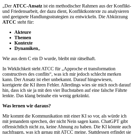
„Der
ATCC-Ansatz
ist ein methodischer Rahmen aus der Konflikt-
und Friedensarbeit, der dazu dient, Konfliktkontexte zu analysieren
und geeignete Handlungsstrategien zu entwickeln. Die Abkürzung
ATCC
steht für:
Akteure
Themen
Kontexte
Dynamiken
„
Wie aus dem C ein D wurde, bleibt mir rätselhaft.
In Wirklichkeit steht ATCC für „Approche et transformation
constructives des conflits“, was ich mir jedoch schlecht merken
kann. Der Ansatz ist eher unbekannt. Darauf hingewiesen,
korrigierte die KI ihren Fehler. Allerdings wies sie mich noch darauf
hin, dass ich sie ja mit den vier Buchstaben auf eine falsche Fährte
lenkte. Das klang beinahe ein wenig gekränkt.
Was lernen wir daraus?
Mir kommt die Kommunikation mit einer KI so vor, als würde ich
mit jemandem sprechen, der nicht Nein sagen kann. ChatGPT gibt
offensichtlich nicht zu, keine Ahnung zu haben. Die KI könnte auch
nachfragen, was ich genau mit ATCC meine. Stattdessen erfindet sie