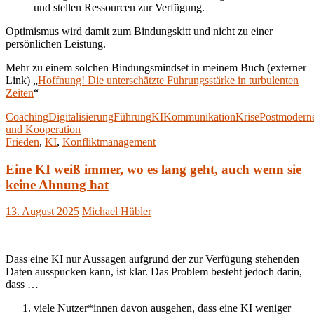
und stellen Ressourcen zur Verfügung.
Optimismus wird damit zum Bindungskitt und nicht zu einer
persönlichen Leistung.
Mehr zu einem solchen Bindungsmindset in meinem Buch (externer
Link) „
Hoffnung! Die unterschätzte Führungsstärke in turbulenten
Zeiten
“
Coaching
Digitalisierung
Führung
KI
Kommunikation
Krise
Postmodern
und Kooperation
Frieden
,
KI
,
Konfliktmanagement
Eine KI weiß immer, wo es lang geht, auch wenn sie
keine Ahnung hat
13. August 2025
Michael Hübler
Dass eine KI nur Aussagen aufgrund der zur Verfügung stehenden
Daten ausspucken kann, ist klar. Das Problem besteht jedoch darin,
dass …
viele Nutzer*innen davon ausgehen, dass eine KI weniger