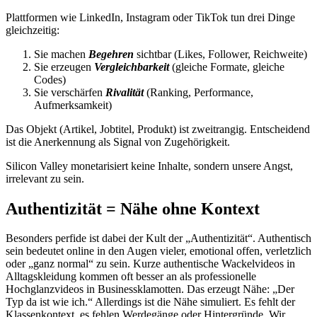
Plattformen wie LinkedIn, Instagram oder TikTok tun drei Dinge
gleichzeitig:
Sie machen
Begehren
sichtbar (Likes, Follower, Reichweite)
Sie erzeugen
Vergleichbarkeit
(gleiche Formate, gleiche
Codes)
Sie verschärfen
Rivalität
(Ranking, Performance,
Aufmerksamkeit)
Das Objekt (Artikel, Jobtitel, Produkt) ist zweitrangig. Entscheidend
ist die Anerkennung als Signal von Zugehörigkeit.
Silicon Valley monetarisiert keine Inhalte, sondern unsere Angst,
irrelevant zu sein.
Authentizität = Nähe ohne Kontext
Besonders perfide ist dabei der Kult der „Authentizität“. Authentisch
sein bedeutet online in den Augen vieler, emotional offen, verletzlich
oder „ganz normal“ zu sein. Kurze authentische Wackelvideos in
Alltagskleidung kommen oft besser an als professionelle
Hochglanzvideos in Businessklamotten. Das erzeugt Nähe: „Der
Typ da ist wie ich.“ Allerdings ist die Nähe simuliert. Es fehlt der
Klassenkontext, es fehlen Werdegänge oder Hintergründe. Wir