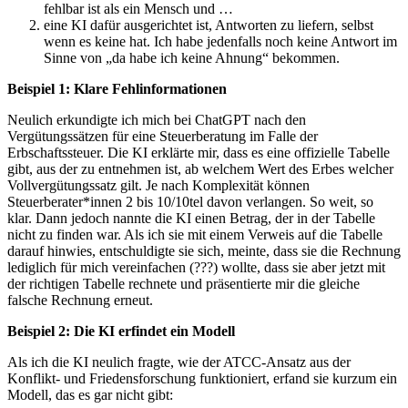
fehlbar ist als ein Mensch und …
eine KI dafür ausgerichtet ist, Antworten zu liefern, selbst
wenn es keine hat. Ich habe jedenfalls noch keine Antwort im
Sinne von „da habe ich keine Ahnung“ bekommen.
Beispiel 1: Klare Fehlinformationen
Neulich erkundigte ich mich bei ChatGPT nach den
Vergütungssätzen für eine Steuerberatung im Falle der
Erbschaftssteuer. Die KI erklärte mir, dass es eine offizielle Tabelle
gibt, aus der zu entnehmen ist, ab welchem Wert des Erbes welcher
Vollvergütungssatz gilt. Je nach Komplexität können
Steuerberater*innen 2 bis 10/10tel davon verlangen. So weit, so
klar. Dann jedoch nannte die KI einen Betrag, der in der Tabelle
nicht zu finden war. Als ich sie mit einem Verweis auf die Tabelle
darauf hinwies, entschuldigte sie sich, meinte, dass sie die Rechnung
lediglich für mich vereinfachen (???) wollte, dass sie aber jetzt mit
der richtigen Tabelle rechnete und präsentierte mir die gleiche
falsche Rechnung erneut.
Beispiel 2: Die KI erfindet ein Modell
Als ich die KI neulich fragte, wie der ATCC-Ansatz aus der
Konflikt- und Friedensforschung funktioniert, erfand sie kurzum ein
Modell, das es gar nicht gibt: