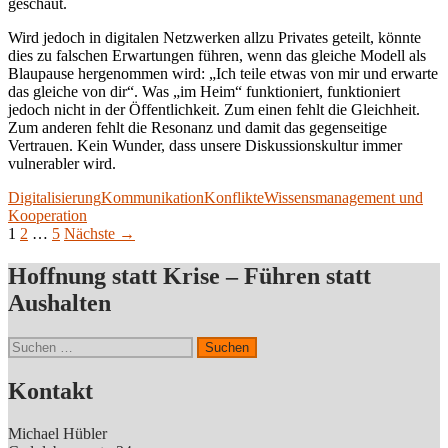
geschaut.
Wird jedoch in digitalen Netzwerken allzu Privates geteilt, könnte
dies zu falschen Erwartungen führen, wenn das gleiche Modell als
Blaupause hergenommen wird: „Ich teile etwas von mir und erwarte
das gleiche von dir“. Was „im Heim“ funktioniert, funktioniert
jedoch nicht in der Öffentlichkeit. Zum einen fehlt die Gleichheit.
Zum anderen fehlt die Resonanz und damit das gegenseitige
Vertrauen. Kein Wunder, dass unsere Diskussionskultur immer
vulnerabler wird.
Digitalisierung
Kommunikation
Konflikte
Wissensmanagement und
Kooperation
Beitragsnavigation
1
2
…
5
Nächste →
Hoffnung statt Krise – Führen statt
Aushalten
Suchen
nach:
Kontakt
Michael Hübler