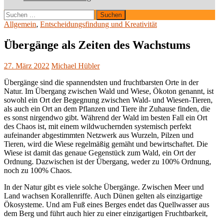
Suchen
nach:
Allgemein
,
Entscheidungsfindung und Kreativität
Übergänge als Zeiten des Wachstums
27. März 2022
Michael Hübler
Übergänge sind die spannendsten und fruchtbarsten Orte in der
Natur. Im Übergang zwischen Wald und Wiese, Ökoton genannt, ist
sowohl ein Ort der Begegnung zwischen Wald- und Wiesen-Tieren,
als auch ein Ort an dem Pflanzen und Tiere ihr Zuhause finden, die
es sonst nirgendwo gibt. Während der Wald im besten Fall ein Ort
des Chaos ist, mit einem wildwuchernden systemisch perfekt
aufeinander abgestimmten Netzwerk aus Wurzeln, Pilzen und
Tieren, wird die Wiese regelmäßig gemäht und bewirtschaftet. Die
Wiese ist damit das genaue Gegenstück zum Wald, ein Ort der
Ordnung. Dazwischen ist der Übergang, weder zu 100% Ordnung,
noch zu 100% Chaos.
In der Natur gibt es viele solche Übergänge. Zwischen Meer und
Land wachsen Korallenriffe. Auch Dünen gelten als einzigartige
Ökosysteme. Und am Fuß eines Berges endet das Quellwasser aus
dem Berg und führt auch hier zu einer einzigartigen Fruchtbarkeit,