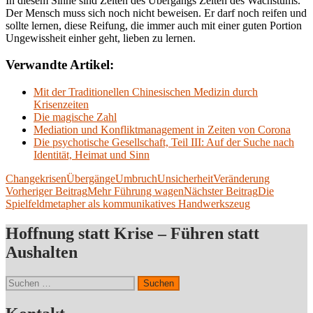
In diesem Sinne sind Zeiten des Übergangs Zeiten des Wachstums.
Der Mensch muss sich noch nicht beweisen. Er darf noch reifen und
sollte lernen, diese Reifung, die immer auch mit einer guten Portion
Ungewissheit einher geht, lieben zu lernen.
Verwandte Artikel:
Mit der Traditionellen Chinesischen Medizin durch
Krisenzeiten
Die magische Zahl
Mediation und Konfliktmanagement in Zeiten von Corona
Die psychotische Gesellschaft, Teil III: Auf der Suche nach
Identität, Heimat und Sinn
Change
krisen
Übergänge
Umbruch
Unsicherheit
Veränderung
Beitragsnavigation
Vorheriger Beitrag
Mehr Führung wagen
Nächster Beitrag
Die
Spielfeldmetapher als kommunikatives Handwerkszeug
Hoffnung statt Krise – Führen statt
Aushalten
Suchen
nach: