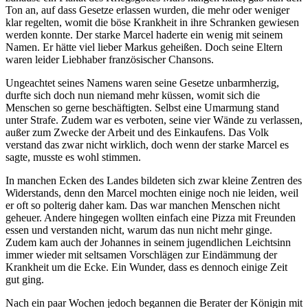
Ton an, auf dass Gesetze erlassen wurden, die mehr oder weniger
klar regelten, womit die böse Krankheit in ihre Schranken gewiesen
werden konnte. Der starke Marcel haderte ein wenig mit seinem
Namen. Er hätte viel lieber Markus geheißen. Doch seine Eltern
waren leider Liebhaber französischer Chansons.
Ungeachtet seines Namens waren seine Gesetze unbarmherzig,
durfte sich doch nun niemand mehr küssen, womit sich die
Menschen so gerne beschäftigten. Selbst eine Umarmung stand
unter Strafe. Zudem war es verboten, seine vier Wände zu verlassen,
außer zum Zwecke der Arbeit und des Einkaufens. Das Volk
verstand das zwar nicht wirklich, doch wenn der starke Marcel es
sagte, musste es wohl stimmen.
In manchen Ecken des Landes bildeten sich zwar kleine Zentren des
Widerstands, denn den Marcel mochten einige noch nie leiden, weil
er oft so polterig daher kam. Das war manchen Menschen nicht
geheuer. Andere hingegen wollten einfach eine Pizza mit Freunden
essen und verstanden nicht, warum das nun nicht mehr ginge.
Zudem kam auch der Johannes in seinem jugendlichen Leichtsinn
immer wieder mit seltsamen Vorschlägen zur Eindämmung der
Krankheit um die Ecke. Ein Wunder, dass es dennoch einige Zeit
gut ging.
Nach ein paar Wochen jedoch begannen die Berater der Königin mit