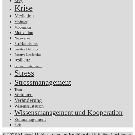
Krieg
Krise
Mediation
Mediator
Moderation
Motivation
Netzwerke
Perfektionismus
Positive Führung
Positive Leadership
resilienz
Schwarmintelligenz
Stress
Stressmanagement
Team
Vertrauen
Veränderung
Wissensaustausch
Wissensmanagement und Kooperation
Zeitmanagement
Ziele
© 2026 Michael Hübler -
www.m-huebler.de
/
info@m-huebler.de