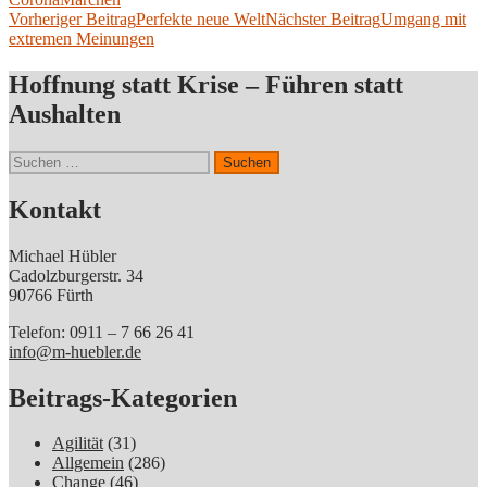
Beitragsnavigation
Vorheriger Beitrag
Perfekte neue Welt
Nächster Beitrag
Umgang mit
extremen Meinungen
Hoffnung statt Krise – Führen statt
Aushalten
Suchen
nach:
Kontakt
Michael Hübler
Cadolzburgerstr. 34
90766 Fürth
Telefon: 0911 – 7 66 26 41
info@m-huebler.de
Beitrags-Kategorien
Agilität
(31)
Allgemein
(286)
Change
(46)