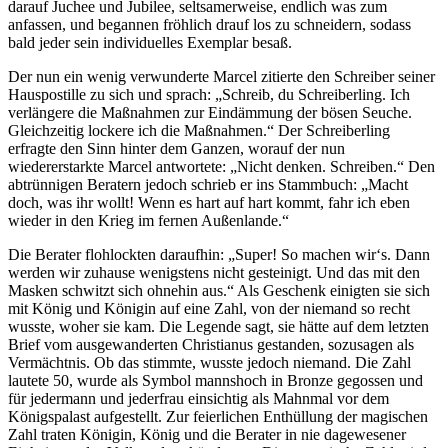
darauf Juchee und Jubilee, seltsamerweise, endlich was zum
anfassen, und begannen fröhlich drauf los zu schneidern, sodass
bald jeder sein individuelles Exemplar besaß.
Der nun ein wenig verwunderte Marcel zitierte den Schreiber seiner
Hauspostille zu sich und sprach: „Schreib, du Schreiberling. Ich
verlängere die Maßnahmen zur Eindämmung der bösen Seuche.
Gleichzeitig lockere ich die Maßnahmen.“ Der Schreiberling
erfragte den Sinn hinter dem Ganzen, worauf der nun
wiedererstarkte Marcel antwortete: „Nicht denken. Schreiben.“ Den
abtrünnigen Beratern jedoch schrieb er ins Stammbuch: „Macht
doch, was ihr wollt! Wenn es hart auf hart kommt, fahr ich eben
wieder in den Krieg im fernen Außenlande.“
Die Berater flohlockten daraufhin: „Super! So machen wir‘s. Dann
werden wir zuhause wenigstens nicht gesteinigt. Und das mit den
Masken schwitzt sich ohnehin aus.“ Als Geschenk einigten sie sich
mit König und Königin auf eine Zahl, von der niemand so recht
wusste, woher sie kam. Die Legende sagt, sie hätte auf dem letzten
Brief vom ausgewanderten Christianus gestanden, sozusagen als
Vermächtnis. Ob das stimmte, wusste jedoch niemand. Die Zahl
lautete 50, wurde als Symbol mannshoch in Bronze gegossen und
für jedermann und jederfrau einsichtig als Mahnmal vor dem
Königspalast aufgestellt. Zur feierlichen Enthüllung der magischen
Zahl traten Königin, König und die Berater in nie dagewesener