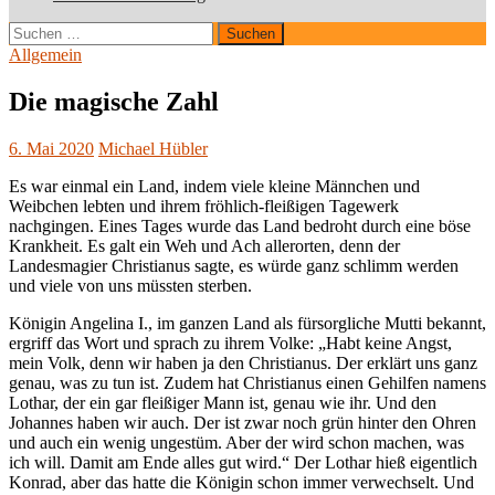
Suchen
nach:
Allgemein
Die magische Zahl
6. Mai 2020
Michael Hübler
Es war einmal ein Land, indem viele kleine Männchen und
Weibchen lebten und ihrem fröhlich-fleißigen Tagewerk
nachgingen. Eines Tages wurde das Land bedroht durch eine böse
Krankheit. Es galt ein Weh und Ach allerorten, denn der
Landesmagier Christianus sagte, es würde ganz schlimm werden
und viele von uns müssten sterben.
Königin Angelina I., im ganzen Land als fürsorgliche Mutti bekannt,
ergriff das Wort und sprach zu ihrem Volke: „Habt keine Angst,
mein Volk, denn wir haben ja den Christianus. Der erklärt uns ganz
genau, was zu tun ist. Zudem hat Christianus einen Gehilfen namens
Lothar, der ein gar fleißiger Mann ist, genau wie ihr. Und den
Johannes haben wir auch. Der ist zwar noch grün hinter den Ohren
und auch ein wenig ungestüm. Aber der wird schon machen, was
ich will. Damit am Ende alles gut wird.“ Der Lothar hieß eigentlich
Konrad, aber das hatte die Königin schon immer verwechselt. Und