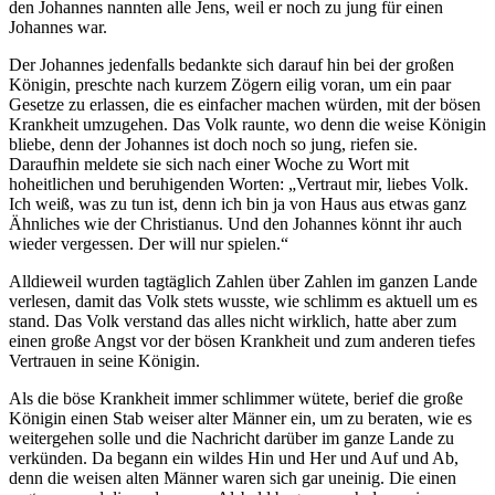
den Johannes nannten alle Jens, weil er noch zu jung für einen
Johannes war.
Der Johannes jedenfalls bedankte sich darauf hin bei der großen
Königin, preschte nach kurzem Zögern eilig voran, um ein paar
Gesetze zu erlassen, die es einfacher machen würden, mit der bösen
Krankheit umzugehen. Das Volk raunte, wo denn die weise Königin
bliebe, denn der Johannes ist doch noch so jung, riefen sie.
Daraufhin meldete sie sich nach einer Woche zu Wort mit
hoheitlichen und beruhigenden Worten: „Vertraut mir, liebes Volk.
Ich weiß, was zu tun ist, denn ich bin ja von Haus aus etwas ganz
Ähnliches wie der Christianus. Und den Johannes könnt ihr auch
wieder vergessen. Der will nur spielen.“
Alldieweil wurden tagtäglich Zahlen über Zahlen im ganzen Lande
verlesen, damit das Volk stets wusste, wie schlimm es aktuell um es
stand. Das Volk verstand das alles nicht wirklich, hatte aber zum
einen große Angst vor der bösen Krankheit und zum anderen tiefes
Vertrauen in seine Königin.
Als die böse Krankheit immer schlimmer wütete, berief die große
Königin einen Stab weiser alter Männer ein, um zu beraten, wie es
weitergehen solle und die Nachricht darüber im ganze Lande zu
verkünden. Da begann ein wildes Hin und Her und Auf und Ab,
denn die weisen alten Männer waren sich gar uneinig. Die einen