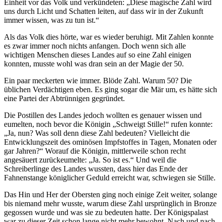
Einheit vor das Volk und verkündeten: „Diese magische Zahl wird
uns durch Licht und Schatten leiten, auf dass wir in der Zukunft
immer wissen, was zu tun ist.“
Als das Volk dies hörte, war es wieder beruhigt. Mit Zahlen konnte
es zwar immer noch nichts anfangen. Doch wenn sich alle
wichtigen Menschen dieses Landes auf so eine Zahl einigen
konnten, musste wohl was dran sein an der Magie der 50.
Ein paar meckerten wie immer. Blöde Zahl. Warum 50? Die
üblichen Verdächtigen eben. Es ging sogar die Mär um, es hätte sich
eine Partei der Abtrünnigen gegründet.
Die Postillen des Landes jedoch wollten es genauer wissen und
eumelten, noch bevor die Königin „Schweigt Stille!“ rufen konnte:
„Ja, nun? Was soll denn diese Zahl bedeuten? Vielleicht die
Entwicklungszeit des ominösen Impfstoffes in Tagen, Monaten oder
gar Jahren?“ Worauf die Königin, mittlerweile schon recht
angesäuert zurückeumelte: „Ja. So ist es.“ Und weil die
Schreiberlinge des Landes wussten, dass hier das Ende der
Fahnenstange königlicher Geduld erreicht war, schwiegen sie Stille.
Das Hin und Her der Obersten ging noch einige Zeit weiter, solange
bis niemand mehr wusste, warum diese Zahl ursprünglich in Bronze
gegossen wurde und was sie zu bedeuten hatte. Der Königspalast
war zu dieser Zeit schon lange nicht mehr bewohnt. Nach und nach