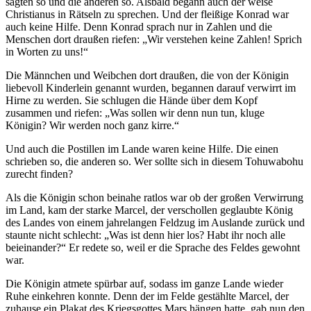
sagten so und die anderen so. Alsbald begann auch der weise
Christianus in Rätseln zu sprechen. Und der fleißige Konrad war
auch keine Hilfe. Denn Konrad sprach nur in Zahlen und die
Menschen dort draußen riefen: „Wir verstehen keine Zahlen! Sprich
in Worten zu uns!“
Die Männchen und Weibchen dort draußen, die von der Königin
liebevoll Kinderlein genannt wurden, begannen darauf verwirrt im
Hirne zu werden. Sie schlugen die Hände über dem Kopf
zusammen und riefen: „Was sollen wir denn nun tun, kluge
Königin? Wir werden noch ganz kirre.“
Und auch die Postillen im Lande waren keine Hilfe. Die einen
schrieben so, die anderen so. Wer sollte sich in diesem Tohuwabohu
zurecht finden?
Als die Königin schon beinahe ratlos war ob der großen Verwirrung
im Land, kam der starke Marcel, der verschollen geglaubte König
des Landes von einem jahrelangen Feldzug im Auslande zurück und
staunte nicht schlecht: „Was ist denn hier los? Habt ihr noch alle
beieinander?“ Er redete so, weil er die Sprache des Feldes gewohnt
war.
Die Königin atmete spürbar auf, sodass im ganze Lande wieder
Ruhe einkehren konnte. Denn der im Felde gestählte Marcel, der
zuhause ein Plakat des Kriegsgottes Mars hängen hatte, gab nun den