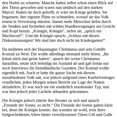
den Hufen zu scharren. Manche hatten selbst schon einen Blick auf
den Thron geworfen und waren nun neidisch auf den starken
Marcel. Hatten sie doch gehofft, er wäre im Kriege gefallen. Sie
begannen, ihre eigenen Pläne zu schmieden, worauf sie das Volk
erneut in Verwirrung stürzten. Immer mehr Menschen liefen durch
die Straßen und fuchtelten mit wilden Handbewegungen um Gesicht
und Kopf herum. „Königin, Königin“, riefen sie, „sprich ein
Machtwort!“. Und die Königin sprach: „Schluss mit diesen
Diskussionsorgien! Wir sind hier doch nicht im Kindergarten!“.
Da meldeten sich der Hausmagier Christianus und sein Gehilfe
Konrad zu Wort. Die wollte allerdings niemand mehr hören. „Ihr
könnt mich mal gerne haben“, sprach der weise Christianus
daraufhin, setzte sich beleidigt ins Ausland ab und gab fortan nur
noch Interviews für fremdländische Gazetten. Der Konrad wollte
eigentlich mit. Auch er hatte die ganze Sache mit diesem
unzufriedenen Volk satt, war jedoch aufgrund eines Knebelvertrages
verpflichtet, jeden Morgen seinen Bericht zur Lage der Nation
abzuliefern. Er war noch nie ein sonderlich emotionaler Typ, nun
war ihm jedoch jedes Lächeln abhanden gekommen.
Die Königin jedoch zitierte ihre Berater zu sich und sprach:
„Freunde der Sonne, so nicht.“ Die Freunde der Sonne gaben klein
bei, denn die Königin konnte, das wussten sie wohl, trotz ihres
fortgeschrittenen Alters hinter verschlossenen Türen Gift und Galle