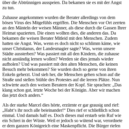
über die Abtrünnigen ausspeien. Da bekamen sie es mit der Angst
zu tun.
Zuhause angekommen wurden die Berater allerdings von dem
bösen Virus des Mitgefühls ergriffen. Die Menschen vor Ort zerrten
an den Mänteln der weisen Männer, als diese durch die Gassen Ihrer
Heimat spazierten. Die einen wollten dies, die anderen das. Da
bekamen die weisen Berater Mitleid mit den Menschen. Zudem
hatten sie Angst. Was, wenn es doch nicht so schlimm käme, wie
unser Christianus, der Landesmagier sagte? Was, wenn unsere
Städte aussterben? Was passiert mit all den Kindern, die zuhause
nicht anständig lernen wollen? Werden sie dies jemals wieder
aufholen? Und was passiert mit den alten Menschen, die keinen
Besuch mehr bekommen? Sie wurden doch so gerne von ihren
Enkeln geherzt. Und sieh her, die Menschen gehen schon auf die
Straße und stellen Stühle des Protestes auf die leeren Plätze. Nun
schwirrte auch den weisen Beratern der Kopf. Sie sprachen: „Das
klang schon gut, letzte Woche bei der Königin. Aber wir machen
das jetzt doch anders.“
Als der starke Marcel dies hörte, erzürnte er gar grausig und rief:
„Habt‘s ihr noch alle beieinander!“ Dies rief er schließlich schon
einmal. Und damals half es. Doch dieses mal erstarb sein Ruf wie
ein Schrei in der Wüste. Weil er jedoch so wütend war, verordnete
er dem ganzen Königreich eine Maskenpflicht. Die Bürger riefen