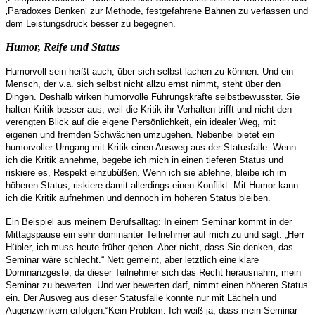
‚Paradoxes Denken‘ zur Methode, festgefahrene Bahnen zu verlassen und
dem Leistungsdruck besser zu begegnen.
Humor, Reife und Status
Humorvoll sein heißt auch, über sich selbst lachen zu können. Und ein
Mensch, der v.a. sich selbst nicht allzu ernst nimmt, steht über den
Dingen. Deshalb wirken humorvolle Führungskräfte selbstbewusster. Sie
halten Kritik besser aus, weil die Kritik ihr Verhalten trifft und nicht den
verengten Blick auf die eigene Persönlichkeit, ein idealer Weg, mit
eigenen und fremden Schwächen umzugehen. Nebenbei bietet ein
humorvoller Umgang mit Kritik einen Ausweg aus der Statusfalle: Wenn
ich die Kritik annehme, begebe ich mich in einen tieferen Status und
riskiere es, Respekt einzubüßen. Wenn ich sie ablehne, bleibe ich im
höheren Status, riskiere damit allerdings einen Konflikt. Mit Humor kann
ich die Kritik aufnehmen und dennoch im höheren Status bleiben.
Ein Beispiel aus meinem Berufsalltag: In einem Seminar kommt in der
Mittagspause ein sehr dominanter Teilnehmer auf mich zu und sagt: „Herr
Hübler, ich muss heute früher gehen. Aber nicht, dass Sie denken, das
Seminar wäre schlecht.“ Nett gemeint, aber letztlich eine klare
Dominanzgeste, da dieser Teilnehmer sich das Recht herausnahm, mein
Seminar zu bewerten. Und wer bewerten darf, nimmt einen höheren Status
ein. Der Ausweg aus dieser Statusfalle konnte nur mit Lächeln und
Augenzwinkern erfolgen:“Kein Problem. Ich weiß ja, dass mein Seminar