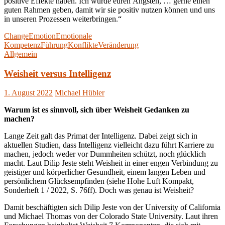
positive Effekte haben. Ich würde euren Ängsten, … gerne einen
guten Rahmen geben, damit wir sie positiv nutzen können und uns
in unseren Prozessen weiterbringen.“
Change
Emotion
Emotionale
Kompetenz
Führung
Konflikte
Veränderung
Allgemein
Weisheit versus Intelligenz
1. August 2022
Michael Hübler
Warum ist es sinnvoll, sich über Weisheit Gedanken zu
machen?
Lange Zeit galt das Primat der Intelligenz. Dabei zeigt sich in
aktuellen Studien, dass Intelligenz vielleicht dazu führt Karriere zu
machen, jedoch weder vor Dummheiten schützt, noch glücklich
macht. Laut Dilip Jeste steht Weisheit in einer engen Verbindung zu
geistiger und körperlicher Gesundheit, einem langen Leben und
persönlichem Glücksempfinden (siehe Hohe Luft Kompakt,
Sonderheft 1 / 2022, S. 76ff). Doch was genau ist Weisheit?
Damit beschäftigten sich Dilip Jeste von der University of California
und Michael Thomas von der Colorado State University. Laut ihren