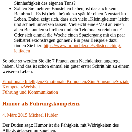
Sinnhaftigkeit des eigenen Tuns?
Sollten Sie mehrere Baustellen haben, ist das auch kein
Beinbruch. Es ist (beinahe) nie zu spät für einen Neustart im
Leben. Dabei zeigt sich, dass sich viele „Kleinigkeiten“ leicht
und schnell umsetzen lassen: Vielleicht eine eMail an einen
alten Bekannten schreiben und ein Telefonat vereinbaren?
Oder sich einmal die Woche einen Spaziergang mit ein paar
Selbstreflexionsfragen gönnen? Ein paar Beispiele dazu
finden Sie hier:
https://www.m-huebler.de/selbstcoaching-
leitfaden
So oder so werden Sie die 7 Fragen zum Nachdenken angeregt
haben. Und das ist schon einmal ein guter erster Schritt hin zu einem
weiseren Leben.
Emotionale Intelligenz
Emotionale Kompetenz
Sinn
Sinnsuche
Soziale
Kompetenz
Weisheit
Führung und Kommunikation
Humor als Führungskompetenz
4. März 2015
Michael Hübler
Der Duden sagt: Humor ist die Fähigkeit, mit Widrigkeiten des
Alltags gelassen umzugehen.