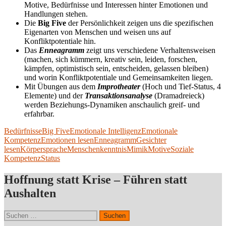
Motive, Bedürfnisse und Interessen hinter Emotionen und
Handlungen stehen.
Die
Big Five
der Persönlichkeit zeigen uns die spezifischen
Eigenarten von Menschen und weisen uns auf
Konfliktpotentiale hin.
Das
Enneagramm
zeigt uns verschiedene Verhaltensweisen
(machen, sich kümmern, kreativ sein, leiden, forschen,
kämpfen, optimistisch sein, entscheiden, gelassen bleiben)
und worin Konfliktpotentiale und Gemeinsamkeiten liegen.
Mit Übungen aus dem
Improtheater
(Hoch und Tief-Status, 4
Elemente) und der
Transaktionsanalyse
(Dramadreieck)
werden Beziehungs-Dynamiken anschaulich greif- und
erfahrbar.
Bedürfnisse
Big Five
Emotionale Intelligenz
Emotionale
Kompetenz
Emotionen lesen
Enneagramm
Gesichter
lesen
Körpersprache
Menschenkenntnis
Mimik
Motive
Soziale
Kompetenz
Status
Hoffnung statt Krise – Führen statt
Aushalten
Suchen
nach: