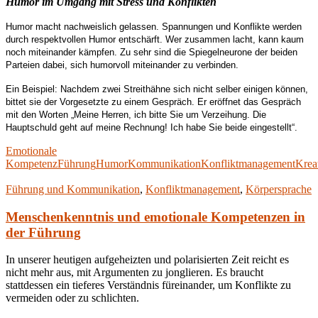
Humor im Umgang mit Stress und Konflikten
Humor macht nachweislich gelassen. Spannungen und Konflikte werden
durch respektvollen Humor entschärft. Wer zusammen lacht, kann kaum
noch miteinander kämpfen. Zu sehr sind die Spiegelneurone der beiden
Parteien dabei, sich humorvoll miteinander zu verbinden.
Ein Beispiel: Nachdem zwei Streithähne sich nicht selber einigen können,
bittet sie der Vorgesetzte zu einem Gespräch. Er eröffnet das Gespräch
mit den Worten „Meine Herren, ich bitte Sie um Verzeihung. Die
Hauptschuld geht auf meine Rechnung! Ich habe Sie beide eingestellt“.
Emotionale
Kompetenz
Führung
Humor
Kommunikation
Konfliktmanagement
Kreat
Führung und Kommunikation
,
Konfliktmanagement
,
Körpersprache
Menschenkenntnis und emotionale Kompetenzen in
der Führung
In unserer heutigen aufgeheizten und polarisierten Zeit reicht es
nicht mehr aus, mit Argumenten zu jonglieren. Es braucht
stattdessen ein tieferes Verständnis füreinander, um Konflikte zu
vermeiden oder zu schlichten.