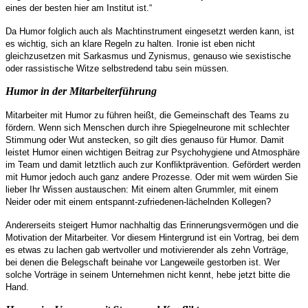
eines der besten hier am Institut ist.“
Da Humor folglich auch als Machtinstrument eingesetzt werden kann, ist
es wichtig, sich an klare Regeln zu halten. Ironie ist eben nicht
gleichzusetzen mit Sarkasmus und Zynismus, genauso wie sexistische
oder rassistische Witze selbstredend tabu sein müssen.
Humor in der Mitarbeiterführung
Mitarbeiter mit Humor zu führen heißt, die Gemeinschaft des Teams zu
fördern. Wenn sich Menschen durch ihre Spiegelneurone mit schlechter
Stimmung oder Wut anstecken, so gilt dies genauso für Humor. Damit
leistet Humor einen wichtigen Beitrag zur Psychohygiene und Atmosphäre
im Team und damit letztlich auch zur Konfliktprävention. Gefördert werden
mit Humor jedoch auch ganz andere Prozesse. Oder mit wem würden Sie
lieber Ihr Wissen austauschen: Mit einem alten Grummler, mit einem
Neider oder mit einem entspannt-zufriedenen-lächelnden Kollegen?
Andererseits steigert Humor nachhaltig das Erinnerungsvermögen und die
Motivation der Mitarbeiter. Vor diesem Hintergrund ist ein Vortrag, bei dem
es etwas zu lachen gab wertvoller und motivierender als zehn Vorträge,
bei denen die Belegschaft beinahe vor Langeweile gestorben ist. Wer
solche Vorträge in seinem Unternehmen nicht kennt, hebe jetzt bitte die
Hand.