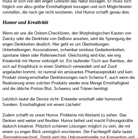
muss er sich von den engen Grenzen das Natur lossagen. Er muss sich
folglich von allzu großer Ernsthaftigkeit lossagen und sich Möglichkeiten
vorstellen, die noch gar nicht existieren. Und Humor schafft genau dies.
Humor und Kreativität
Wenn wir uns die Osborn-Checklisten, den Morphologischen Kasten von
Zwicky oder die Denkhüte von DeBono ansehen, wird die Sprengung der
engen Denkketten deutlich: Hier geht es um Übertreibungen,
Untertreibungen, Assoziationen, scheinbar sinnlose Gedankenketten,
spontane Ideen oder Rollenwechsel. Gleichzeitig wird klar, wie eng
Kreativität mit Humor verknüpft ist. Ein laufender Tisch aus Bambus, der
sich auf Knopfdruck in einen Stehtisch verwandelt und auf Zuruf
angelaufen kommt, ist nunmal ein amüsantes Phantasieprodukt und kein
Produkt streng-ernsthafter Denkleistungen nach Schema F, auch wenn die
Realisierung eines solchen Produkts wieder eine Menge Ernsthaftigkeit
und die übliche Portion Blut, Schweiss und Tränen benötigt.
Letztlich lautet die Devise nicht: Entweder ernsthaft oder humorvoll.
Sondern: Ernsthaftigkeit mit einem Lächeln!
Zudem schafft es unser Humor, Probleme mit Abstand zu sehen. Das
Denken wird weiter und flexibler. Humor befreit und macht Führungskräfte
dadurch kreativer. Plötzlich scheinen Lösungen möglich zu sein, die mit
einem zu engen Blick unmöglich erschienen. Der Fachbegriff dafür lautet
‚Perspektivwechsel‘. Damit wird das Unkonventionelle zur Konvention und