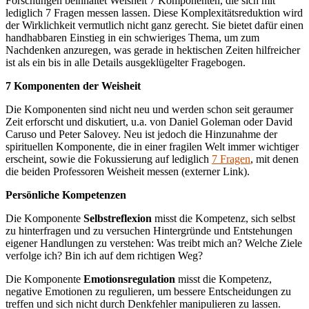
Forschungen beinhaltet Weisheit 7 Komponenten, die sich mit
lediglich 7 Fragen messen lassen. Diese Komplexitätsreduktion wird
der Wirklichkeit vermutlich nicht ganz gerecht. Sie bietet dafür einen
handhabbaren Einstieg in ein schwieriges Thema, um zum
Nachdenken anzuregen, was gerade in hektischen Zeiten hilfreicher
ist als ein bis in alle Details ausgeklügelter Fragebogen.
7
Komponenten
der Weisheit
Die Komponenten sind nicht neu und werden schon seit geraumer
Zeit erforscht und diskutiert, u.a. von Daniel Goleman oder David
Caruso und Peter Salovey. Neu ist jedoch die Hinzunahme der
spirituellen Komponente, die in einer fragilen Welt immer wichtiger
erscheint, sowie die Fokussierung auf lediglich
7 Fragen
, mit denen
die beiden Professoren Weisheit messen (externer Link).
Persönliche Kompetenzen
Die Komponente
Selbstreflexion
misst die Kompetenz, sich selbst
zu hinterfragen und zu versuchen Hintergründe und Entstehungen
eigener Handlungen zu verstehen: Was treibt mich an? Welche Ziele
verfolge ich? Bin ich auf dem richtigen Weg?
Die Komponente
Emotionsregulation
misst die Kompetenz,
negative Emotionen zu regulieren, um bessere Entscheidungen zu
treffen und sich nicht durch Denkfehler manipulieren zu lassen.