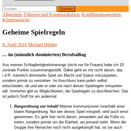
Suchen
nach:
Allgemein
,
Führung und Kommunikation
,
Konfliktmanagement
,
Körpersprache
Geheime Spielregeln
8. April 2016
Michael Hübler
… im (männlich dominierten) Berufsalltag
Aus meinen Schlagfertigkeitstrainings (nicht nur für Frauen) habe ich 10
zentrale Punkte zusammengestellt. Dabei geht es mir nicht darum, das
i.d.R. männlich dominierte Spiel um Macht und Status mitzuspielen,
sondern primär zu verstehen. Im Anschluss kann jede/r selbst
entscheiden, ob und wie er oder sie nach diesen Spielregeln mitspielen
will. Immerhin gibt es Möglichkeiten, die Spielregeln zu durchbrechen. Das
ist jedoch Stoff für ein andermal.
Rangordnung vor Inhalt!
Männer kommunizieren innerhalb einer
klaren
Rangordnung.
Nur wer dieses Spiel mitspielt, wird auch ernst
genommen.
Es geht hier nicht darum, jemandem auf die Füße zu
treten, sondern primär um die Klarheit, wo jemand steht.
Wenn die
Gruppe ihre
Hierarchie
noch nicht
aus
ge
kämpf
t hat, ist sie auch