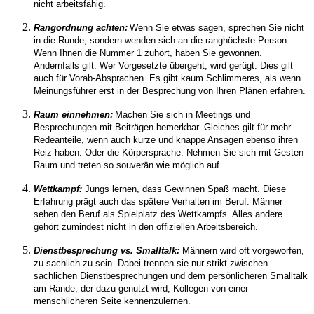
nicht
arbeitsfähig.
Rangordnung achten:
Wenn Sie etwas sagen, sprechen Sie nicht
in die Runde, sondern wenden sich an die ranghöchste Person.
Wenn Ihnen die
Nummer 1
zuhört,
haben Sie gewonnen.
Andernfalls gilt: Wer Vorgesetzte übergeht, wird gerügt.
Dies gilt
auch für Vorab-Absprachen. Es gibt kaum Schlimmeres, als wenn
Meinungsführer erst in der Besprechung von Ihren Plänen erfahren.
Raum einnehmen:
Machen Sie sich in Meetings und
Besprechungen mit Beiträgen bemerkbar.
Gleiches gilt für mehr
Redeanteile,
wenn auch kurze und knappe Ansagen ebenso ihren
Reiz haben.
Oder
die Körpersprache:
Nehmen Sie sich mit Gesten
Raum und treten so souverän wie möglich auf.
Wettkampf:
Jungs lernen, dass
Gewinnen Spaß
macht. Diese
Erfahrung prägt auch das spätere Verhalten im Beruf.
Männer
sehen den Beruf als
S
pielplatz des Wettkampfs. Alles andere
gehört
zumindest nicht in den offiziellen Arbeitsbereich.
Dienstbesprechung vs. Smalltalk:
Männern wird oft vorgeworfen,
zu sachlich zu sein. Dabei trennen sie nur strikt zwischen
sachlichen Dienstbesprechungen und dem persönlicheren Smalltalk
am Rande, der dazu genutzt wird, Kollegen von einer
menschlicheren Seite kennenzulernen.