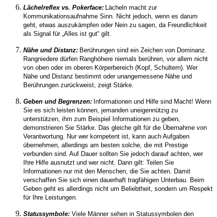
Lächelreflex
vs.
Pokerface:
Lächeln macht zur
Kommunikationsaufnahme Sinn. Nicht jedoch, wenn es darum
geht, etwas auszukämpfen oder Nein zu sagen,
da Freundlichkeit
als Signal für „Alles ist gut“ gilt.
Nähe und Distanz:
Berührungen sind ein Zeichen von Dominanz.
Rangniedere
dürfen
Ranghöhere
niemals
berühren,
vor allem nicht
von oben oder im oberen Körperbereich (Kopf, Schultern)
.
Wer
Nähe und Distanz bestimmt oder unangemessene Nähe
und
Berührungen
zurückweist, zeigt
Stärke
.
Geben und
Begrenzen
:
Informationen
und Hilfe
sind Macht!
Wenn
Sie es sich leisten können, jemanden uneigennützig zu
unterstützen, ihm zum Beispiel Informationen zu
geben
,
demonstrieren Sie Stärke. Das gleiche gilt für die Übernahme von
Verantwortung. Nur wer kompetent ist, kann auch Aufgaben
übernehmen, allerdings am besten solche, die mit Prestige
verbunden sind. Auf Dauer sollten Sie jedoch darauf achten, wer
Ihre Hilfe ausnutzt und wer nicht. Dann gilt:
Teilen Sie
Informationen nur mit den Menschen, die Sie achten. Damit
verschaffen Sie sich einen dauerhaft tragfähigen Unterbau.
Beim
Geben
geht es allerdings nicht um Beliebtheit, sondern um Respekt
für Ihre Leistungen.
Statussymbole
:
Viele
Männer sehen in Statussymbolen den