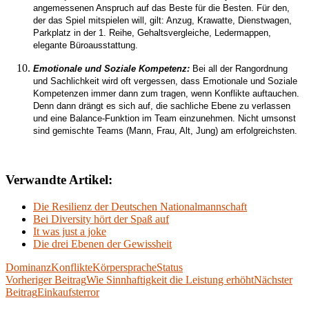
angemessenen Anspruch auf das Beste für die Besten. Für den,
der das Spiel mitspielen will, gilt: Anzug, Krawatte, Dienstwagen,
Parkplatz in der 1. Reihe, Gehaltsvergleiche, Ledermappen,
elegante
Büroaus
s
tattung.
Emotionale und Soziale Kompetenz:
Bei all der Rangordnung
und Sachlichkeit wird oft vergessen, dass Emotionale und Soziale
Kompetenzen immer dann zum tragen, wenn Konflikte auftauchen.
Denn dann drängt es sich auf, die sachliche Ebene zu verlassen
und eine Balance-Funktion im Team einzunehmen. Nicht umsonst
sind gemischte Teams (Mann, Frau, Alt, Jung) am erfolgreichsten.
Verwandte Artikel:
Die Resilienz der Deutschen Nationalmannschaft
Bei Diversity hört der Spaß auf
It was just a joke
Die drei Ebenen der Gewissheit
Dominanz
Konflikte
Körpersprache
Status
Beitragsnavigation
Vorheriger Beitrag
Wie Sinnhaftigkeit die Leistung erhöht
Nächster
Beitrag
Einkaufsterror