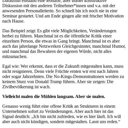
Daraufhin entstand eine lebhafte, aber immer konstruktive
Diskussion mit den anderen Teilnehmer*innen und v.a. mit der
anwesenden Personalleiterin. So schnell bin ich noch nie in eine
Seminar gestartet. Und am Ende gingen alle mit frischer Motivation
nach Hause.
Das Beispiel zeigt: Es gibt viele Möglichkeiten, Veränderungen
herbei zu führen. Manchmal ist es die öffentliche Kritik einer
einzelnen Person, die etwas in Gang bringt. Manchmal ist es aber
auch das jahrelange Netzwerken Gleichgesinnter, manchmal Humor,
und manchmal das Bewahren der eigenen Würde, nicht alles
mitzumachen.
Egal wie: Wer erkennt, dass er die Zukunft mitgestalten kann, muss
nicht resignieren. Denn viele Früchte ernten wir erst nach Jahren
oder sogar Jahrzehnten. Die No-Kings-Demonstrationen werden zu
keinem Sturz von Donald Trump führen. Aber sie zeigen: Die
Zivilbevölkerung ist wach.
Vielleicht malen die Mühlen langsam. Aber sie malen.
Genauso wenig führt eine offene Kritik an Strukturen in einem
Unternehmen sofort zu Veränderungen. Aber auch hier ist das
Signal deutlich: „Ich bin nicht zufrieden, wie es hier läuft. Ich will
aber auch nicht kündigen, sondern mitgestalten. Lasst uns reden.“