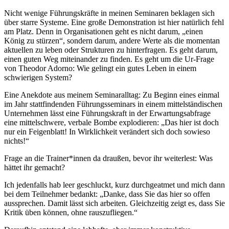
Nicht wenige Führungskräfte in meinen Seminaren beklagen sich
über starre Systeme. Eine große Demonstration ist hier natürlich fehl
am Platz. Denn in Organisationen geht es nicht darum, „einen
König zu stürzen“, sondern darum, andere Werte als die momentan
aktuellen zu leben oder Strukturen zu hinterfragen. Es geht darum,
einen guten Weg miteinander zu finden. Es geht um die Ur-Frage
von Theodor Adorno: Wie gelingt ein gutes Leben in einem
schwierigen System?
Eine Anekdote aus meinem Seminaralltag: Zu Beginn eines einmal
im Jahr stattfindenden Führungsseminars in einem mittelständischen
Unternehmen lässt eine Führungskraft in der Erwartungsabfrage
eine mittelschwere, verbale Bombe explodieren: „Das hier ist doch
nur ein Feigenblatt! In Wirklichkeit verändert sich doch sowieso
nichts!“
Frage an die Trainer*innen da draußen, bevor ihr weiterlest: Was
hättet ihr gemacht?
Ich jedenfalls hab leer geschluckt, kurz durchgeatmet und mich dann
bei dem Teilnehmer bedankt: „Danke, dass Sie das hier so offen
aussprechen. Damit lässt sich arbeiten. Gleichzeitig zeigt es, dass Sie
Kritik üben können, ohne rauszufliegen.“