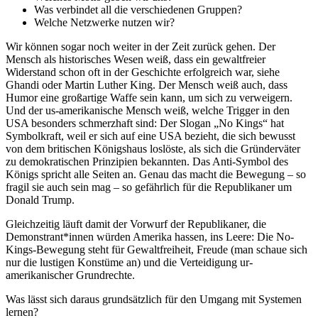
Was verbindet all die verschiedenen Gruppen?
Welche Netzwerke nutzen wir?
Wir können sogar noch weiter in der Zeit zurück gehen. Der
Mensch als historisches Wesen weiß, dass ein gewaltfreier
Widerstand schon oft in der Geschichte erfolgreich war, siehe
Ghandi oder Martin Luther King. Der Mensch weiß auch, dass
Humor eine großartige Waffe sein kann, um sich zu verweigern.
Und der us-amerikanische Mensch weiß, welche Trigger in den
USA besonders schmerzhaft sind: Der Slogan „No Kings“ hat
Symbolkraft, weil er sich auf eine USA bezieht, die sich bewusst
von dem britischen Königshaus loslöste, als sich die Gründerväter
zu demokratischen Prinzipien bekannten. Das Anti-Symbol des
Königs spricht alle Seiten an. Genau das macht die Bewegung – so
fragil sie auch sein mag – so gefährlich für die Republikaner um
Donald Trump.
Gleichzeitig läuft damit der Vorwurf der Republikaner, die
Demonstrant*innen würden Amerika hassen, ins Leere: Die No-
Kings-Bewegung steht für Gewaltfreiheit, Freude (man schaue sich
nur die lustigen Konstüme an) und die Verteidigung ur-
amerikanischer Grundrechte.
Was lässt sich daraus grundsätzlich für den Umgang mit Systemen
lernen?