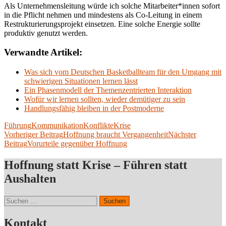
Als Unternehmensleitung würde ich solche Mitarbeiter*innen sofort
in die Pflicht nehmen und mindestens als Co-Leitung in einem
Restrukturierungsprojekt einsetzen. Eine solche Energie sollte
produktiv genutzt werden.
Verwandte Artikel:
Was sich vom Deutschen Basketballteam für den Umgang mit
schwierigen Situationen lernen lässt
Ein Phasenmodell der Themenzentrierten Interaktion
Wofür wir lernen sollten, wieder demütiger zu sein
Handlungsfähig bleiben in der Postmoderne
Führung
Kommunikation
Konflikte
Krise
Beitragsnavigation
Vorheriger Beitrag
Hoffnung braucht Vergangenheit
Nächster
Beitrag
Vorurteile gegenüber Hoffnung
Hoffnung statt Krise – Führen statt
Aushalten
Suchen
nach:
Kontakt