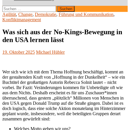
Suchen
nach:
Agilität
,
Change
,
Demokratie
,
Führung und Kommunikation
,
Konfliktmanagement
Was sich aus der No-Kings-Bewegung in
den USA lernen lässt
19. Oktober 2025
Michael Hübler
Wer sich wie ich mit dem Thema Hoffnung beschäftigt, kommt an
der gestaltenden Kraft von „Hoffnung in der Dunkelheit“ – wie ein
Buchtitel der großartigen Autorin Rebecca Solnit lautet – nicht
vorbei. Ihr Fazit: Veränderungen kommen für Unbeteiligte oft wie
aus dem Nichts. Deshalb erscheint es für uns Zuschauer*innen
überraschend, dass gestern „plötzlich“ Millionen von Menschen in
den USA gegen Donald Trump auf die Straße gingen. Dabei ist es
doch logisch, dass eine solche Aktion monatelang im Hinterzimmer
geplant wurde, insbesondere, weil die beteiligten Gruppen derart
zusammen gewürfelt sind:
Welches Motto geben wir uns?