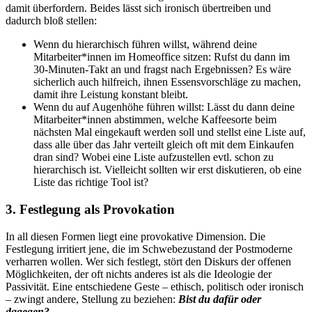
damit überfordern. Beides lässt sich ironisch übertreiben und
dadurch bloß stellen:
Wenn du hierarchisch führen willst, während deine
Mitarbeiter*innen im Homeoffice sitzen: Rufst du dann im
30-Minuten-Takt an und fragst nach Ergebnissen? Es wäre
sicherlich auch hilfreich, ihnen Essensvorschläge zu machen,
damit ihre Leistung konstant bleibt.
Wenn du auf Augenhöhe führen willst: Lässt du dann deine
Mitarbeiter*innen abstimmen, welche Kaffeesorte beim
nächsten Mal eingekauft werden soll und stellst eine Liste auf,
dass alle über das Jahr verteilt gleich oft mit dem Einkaufen
dran sind? Wobei eine Liste aufzustellen evtl. schon zu
hierarchisch ist. Vielleicht sollten wir erst diskutieren, ob eine
Liste das richtige Tool ist?
3. Festlegung als Provokation
In all diesen Formen liegt eine provokative Dimension. Die
Festlegung irritiert jene, die im Schwebezustand der Postmoderne
verharren wollen. Wer sich festlegt, stört den Diskurs der offenen
Möglichkeiten, der oft nichts anderes ist als die Ideologie der
Passivität. Eine entschiedene Geste – ethisch, politisch oder ironisch
– zwingt andere, Stellung zu beziehen:
Bist du dafür oder
dagegen?