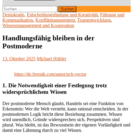
Suchen
nach:
Demokratie
,
Entscheidungsfindung und Kreativität
,
Führung und
Kommunikation
,
Konfliktmanagement
,
Teamentwicklung
,
Wissensmanagement und Kooperation
Handlungsfähig bleiben in der
Postmoderne
13. Oktober 2025
Michael Hübler
https://de.freepik.com/autor/pch-vector
1. Die Notwendigkeit
einer Festlegung trotz
widersprüchlichem Wissen
Der postmoderne Mensch glaubt, Handeln sei eine Funktion von
Erkenntnis: Wer die Welt versteht, kann rational entscheiden. In der
postmodernen Logik bricht diese Beziehung zusammen. Wissen
wird unendlich, Gründe widersprechen sich, Perspektiven sind
plural. Was bleibt, ist das Bewusstsein der eigenen Vorläufigkeit und
damit eine Lähmung durch zu viel Wissen.