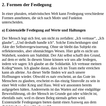
2. Formen der Festlegung
In einer pluralen, relativistischen Welt kann Festlegung verschiedene
Formen annehmen, die sich nach Motiv und Funktion
unterscheiden.
a) Existenzielle
Festlegung
auf Werte und Haltungen
Der Mensch legt sich fest, um nicht zu zerfallen: „Ich vertraue“, „Ich
glaube“, „Und deshalb handle ich“. Solche Entscheidungen sind
Akte der Selbstvergewisserung. Ohne sie bleibt das Subjekt ein
reflektierendes, aber ohnmächtiges Wesen. Hier geht es nicht um
Wahrheit, sondern um Stabilität. Der Akt selbst schafft den Grund,
auf dem er steht. In diesem Sinne können wir uns alle festlegen,
indem wir sagen: Ich glaube an die Solidarität. Ich vertraue meinen
Kolleg*innen. Ich glaube daran, dass ich im Team mehr erreichen
kann als alleine. An dieser Stelle finden wir auch unsere
Hoffnungen wieder. Obwohl es naiv erscheint, an das Gute im
Menschen zu glauben, erscheint es das einzig Sinnvolle zu sein in
einer Welt voller Krieg und Hass. Weil wir ansonsten bereits
aufgegeben hätten. Andererseits ist das Warten auf eine endgültige
Beweisführung, ob der Mensch im Grunde gut oder schlecht ist,
ebenfalls naiv, weil es diesen Beleg niemals geben wird.
Existenzielle Festlegungen bieten damit einen Ausweg aus dem