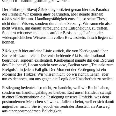
skeptisch – handlungsunfähig zu werden.
Der Philosoph Slavoj Žižek diagnostiziert genau hier das Paradox
der Freiheit: Wir können
alles
begründen, aber gerade deshalb
nichts
wirklich tun. Handlungsfähigkeit entsteht, so seine These,
nicht durch Wissen, sondern durch eine Setzung. Wir sammeln also
nicht Wissen, um darauf aufbauend eine Entscheidung zu treffen.
Sondern wir entscheiden uns auf der Basis mangelhaften oder
widersprüchlichen Wissens, im vollen Bewusstsein, falsch liegen zu
können.
Žižek greift hier auf eine Linie zurück, die von Kierkegaard über
Sartre bis Lacan reicht: Der entscheidende Akt ist nicht rational
begründet, sondern existentiell. Kierkegaard nannte ihn den „Sprung
des Glaubens“, Lacan spricht vom
acte
, Badiou vom „Treueakt zum
Ereignis“. In jedem Fall gilt: Der Moment der Festlegung ist ein
Moment des Trotzes: Wir wissen nicht, ob wir richtig liegen, aber
tun es dennoch, um uns gegen die Logik der Unsicherheit zu stellen.
Festlegung bedeutet also nicht, zu handeln, weil wir Recht haben,
sondern um handlungsfähig zu bleiben. Erst unser Handeln zwingt
in einer Kettenreaktion die Festlegung unseres Umfelds, was dem
postmodernen Menschen schwer zu fallen scheint, weil er sich damit
angreifbar macht. Sie ist jedoch ein zentraler Baustein als Ausweg
aus einer postmodernen Beliebigkeit.