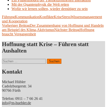
Ein Phasenmodell der Themenzentrierten Interaktion
Mit der Quantenphysik die Welt retten
Wofür wir lernen sollten, wieder demütiger zu sein
Führung
Kommunikation
Konflikte
Krise
Stress
Wissensmanagement
und Kooperation
Beitragsnavigation
Vorheriger Beitrag
Der Zusammenhang von Hoffnung und Handeln
am Beispiel des Klima-Aktivismus
Nächster Beitrag
Hoffnung
braucht Vergangenheit
Hoffnung statt Krise – Führen statt
Aushalten
Suchen
nach:
Kontakt
Michael Hübler
Cadolzburgerstr. 34
90766 Fürth
Telefon: 0911 – 7 66 26 41
info@m-huebler.de