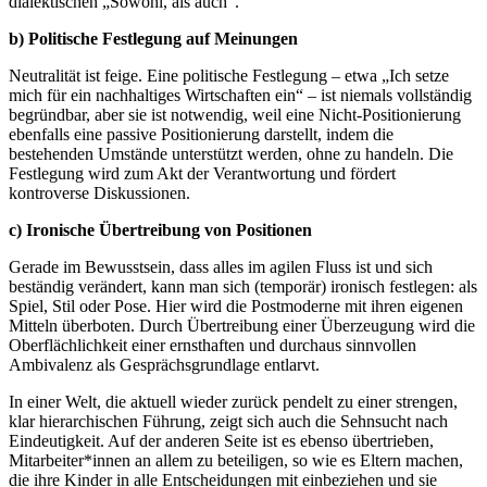
dialektischen „Sowohl, als auch“.
b) Politische
Festlegung auf Meinungen
Neutralität ist feige. Eine politische Festlegung – etwa „Ich setze
mich für ein nachhaltiges Wirtschaften ein“ – ist niemals vollständig
begründbar, aber sie ist notwendig, weil eine Nicht-Positionierung
ebenfalls eine passive Positionierung darstellt, indem die
bestehenden Umstände unterstützt werden, ohne zu handeln. Die
Festlegung wird zum Akt der Verantwortung und fördert
kontroverse Diskussionen.
c)
I
ronische
Übertreibung
von Positionen
Gerade im Bewusstsein, dass alles im agilen Fluss ist und sich
beständig verändert, kann man sich (temporär) ironisch festlegen: als
Spiel, Stil oder Pose. Hier wird die Postmoderne mit ihren eigenen
Mitteln überboten. Durch Übertreibung einer Überzeugung wird die
Oberflächlichkeit einer ernsthaften und durchaus sinnvollen
Ambivalenz als Gesprächsgrundlage entlarvt.
In einer Welt, die aktuell wieder zurück pendelt zu einer strengen,
klar hierarchischen Führung, zeigt sich auch die Sehnsucht nach
Eindeutigkeit. Auf der anderen Seite ist es ebenso übertrieben,
Mitarbeiter*innen an allem zu beteiligen, so wie es Eltern machen,
die ihre Kinder in alle Entscheidungen mit einbeziehen und sie