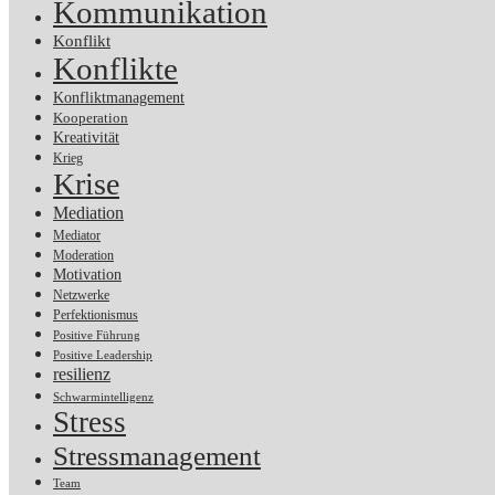
Kommunikation
Konflikt
Konflikte
Konfliktmanagement
Kooperation
Kreativität
Krieg
Krise
Mediation
Mediator
Moderation
Motivation
Netzwerke
Perfektionismus
Positive Führung
Positive Leadership
resilienz
Schwarmintelligenz
Stress
Stressmanagement
Team