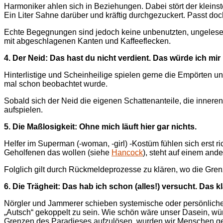
Harmoniker ahlen sich in Beziehungen. Dabei stört der kleinst
Ein Liter Sahne darüber und kräftig durchgezuckert. Passt doc
Echte Begegnungen sind jedoch keine unbenutzten, ungelese
mit abgeschlagenen Kanten und Kaffeeflecken.
4. Der Neid: Das hast du nicht verdient. Das würde ich mi
Hinterlistige und Scheinheilige spielen gerne die Empörten u
mal schon beobachtet wurde.
Sobald sich der Neid die eigenen Schattenanteile, die innere
aufspielen.
5.
Die Maßlosigkeit: Ohne mich läuft hier gar nichts.
Helfer im Superman (-woman, -girl) -Kostüm fühlen sich erst r
Geholfenen das wollen (siehe
Hancock
), steht auf einem ande
Folglich gilt durch Rückmeldeprozesse zu klären, wo die Gren
6. Die Trägheit: Das hab ich schon (alles!) versucht. Das k
Nörgler und Jammerer schieben systemische oder persönliche 
„Autsch“ gekoppelt zu sein. Wie schön wäre unser Dasein, würd
Grenzen des Paradieses aufzulösen, wurden wir Menschen g