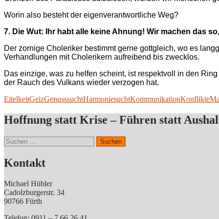
Worin also besteht der eigenverantwortliche Weg?
7. Die Wut: Ihr habt alle keine Ahnung! Wir machen das so, 
Der zornige Choleriker bestimmt gerne gottgleich, wo es lang
Verhandlungen mit Cholerikern aufreibend bis zwecklos.
Das einzige, was zu helfen scheint, ist respektvoll in den R
der Rauch des Vulkans wieder verzogen hat.
Eitelkeit
Geiz
Genusssucht
Harmoniesucht
Kommunikation
Konflikte
Ma
Hoffnung statt Krise – Führen statt Aushal
Suchen
nach:
Kontakt
Michael Hübler
Cadolzburgerstr. 34
90766 Fürth
Telefon: 0911 – 7 66 26 41