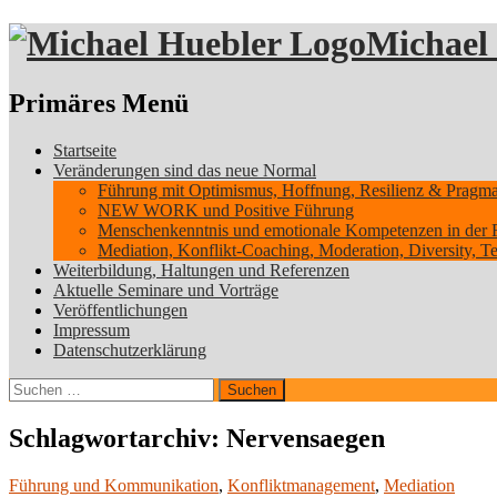
Michael
Suchen
Primäres Menü
Zum
Startseite
Inhalt
Veränderungen sind das neue Normal
springen
Führung mit Optimismus, Hoffnung, Resilienz & Pragmati
NEW WORK und Positive Führung
Menschenkenntnis und emotionale Kompetenzen in der 
Mediation, Konflikt-Coaching, Moderation, Diversity, 
Weiterbildung, Haltungen und Referenzen
Aktuelle Seminare und Vorträge
Veröffentlichungen
Impressum
Datenschutzerklärung
Suchen
nach:
Schlagwortarchiv: Nervensaegen
Führung und Kommunikation
,
Konfliktmanagement
,
Mediation