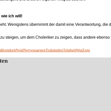
wie ich will!
geht. Wenigstens übernimmt der damit eine Verantwortung, die d
ing zu steigen, um dem Choleriker zu zeigen, dass andere ebens
ßlosigkeit
Neid
Nervensaegen
Todsünden
Trägheit
Wut
Zorn
ten