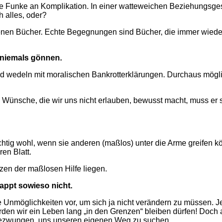
e Funke an Komplikation. In einer watteweichen Beziehungsgesta
h alles, oder?
nen Bücher. Echte Begegnungen sind Bücher, die immer wiede
r niemals gönnen.
nd wedeln mit moralischen Bankrotterklärungen. Durchaus mögli
n Wünsche, die wir uns nicht erlauben, bewusst macht, muss er
ichtig wohl, wenn sie anderen (maßlos) unter die Arme greifen k
ren Blatt.
zen der maßlosen Hilfe liegen.
lappt sowieso nicht.
Unmöglichkeiten vor, um sich ja nicht verändern zu müssen. Je
en wir ein Leben lang „in den Grenzen“ bleiben dürfen! Doch als
ezwungen, uns unseren eigenen Weg zu suchen.