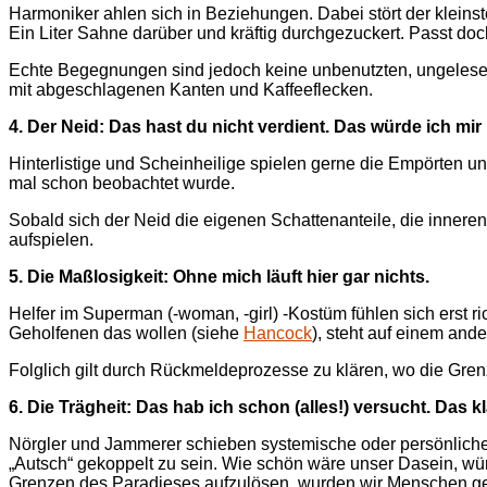
Harmoniker ahlen sich in Beziehungen. Dabei stört der kleinst
Ein Liter Sahne darüber und kräftig durchgezuckert. Passt doc
Echte Begegnungen sind jedoch keine unbenutzten, ungelese
mit abgeschlagenen Kanten und Kaffeeflecken.
4. Der Neid: Das hast du nicht verdient. Das würde ich mi
Hinterlistige und Scheinheilige spielen gerne die Empörten u
mal schon beobachtet wurde.
Sobald sich der Neid die eigenen Schattenanteile, die innere
aufspielen.
5.
Die Maßlosigkeit: Ohne mich läuft hier gar nichts.
Helfer im Superman (-woman, -girl) -Kostüm fühlen sich erst r
Geholfenen das wollen (siehe
Hancock
), steht auf einem ande
Folglich gilt durch Rückmeldeprozesse zu klären, wo die Gren
6. Die Trägheit: Das hab ich schon (alles!) versucht. Das k
Nörgler und Jammerer schieben systemische oder persönliche 
„Autsch“ gekoppelt zu sein. Wie schön wäre unser Dasein, würd
Grenzen des Paradieses aufzulösen, wurden wir Menschen g