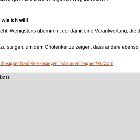
wie ich will!
geht. Wenigstens übernimmt der damit eine Verantwortung, die d
ing zu steigen, um dem Choleriker zu zeigen, dass andere ebens
ßlosigkeit
Neid
Nervensaegen
Todsünden
Trägheit
Wut
Zorn
ten