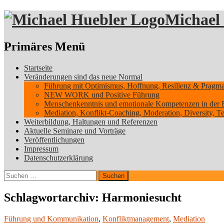
Michael
Suchen
Primäres Menü
Zum
Startseite
Inhalt
Veränderungen sind das neue Normal
springen
Führung mit Optimismus, Hoffnung, Resilienz & Pragmati
NEW WORK und Positive Führung
Menschenkenntnis und emotionale Kompetenzen in der 
Mediation, Konflikt-Coaching, Moderation, Diversity, 
Weiterbildung, Haltungen und Referenzen
Aktuelle Seminare und Vorträge
Veröffentlichungen
Impressum
Datenschutzerklärung
Suchen
nach:
Schlagwortarchiv: Harmoniesucht
Führung und Kommunikation
,
Konfliktmanagement
,
Mediation