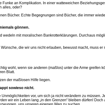
e Funke an Komplikation. In einer watteweichen Beziehungsgesta
h alles, oder?
nen Bücher. Echte Begegnungen sind Bücher, die immer wiede
r niemals gönnen.
nd wedeln mit moralischen Bankrotterklärungen. Durchaus mögli
n Wünsche, die wir uns nicht erlauben, bewusst macht, muss er
ichtig wohl, wenn sie anderen (maßlos) unter die Arme greifen k
ren Blatt.
zen der maßlosen Hilfe liegen.
lappt sowieso nicht.
Unmöglichkeiten vor, um sich ja nicht verändern zu müssen. Je
en wir ein Leben lang „in den Grenzen“ bleiben dürfen! Doch als
ezwungen, uns unseren eigenen Weg zu suchen.