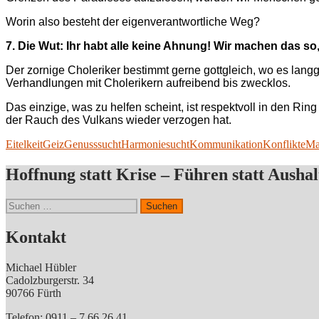
Worin also besteht der eigenverantwortliche Weg?
7. Die Wut: Ihr habt alle keine Ahnung! Wir machen das so, 
Der zornige Choleriker bestimmt gerne gottgleich, wo es lang
Verhandlungen mit Cholerikern aufreibend bis zwecklos.
Das einzige, was zu helfen scheint, ist respektvoll in den R
der Rauch des Vulkans wieder verzogen hat.
Eitelkeit
Geiz
Genusssucht
Harmoniesucht
Kommunikation
Konflikte
Ma
Hoffnung statt Krise – Führen statt Aushal
Suchen
nach:
Kontakt
Michael Hübler
Cadolzburgerstr. 34
90766 Fürth
Telefon: 0911 – 7 66 26 41