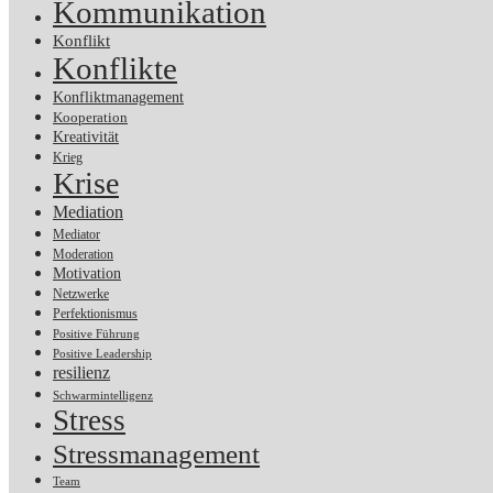
Kommunikation
Konflikt
Konflikte
Konfliktmanagement
Kooperation
Kreativität
Krieg
Krise
Mediation
Mediator
Moderation
Motivation
Netzwerke
Perfektionismus
Positive Führung
Positive Leadership
resilienz
Schwarmintelligenz
Stress
Stressmanagement
Team