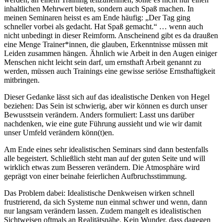
inhaltlichen Mehrwert bieten, sondern auch Spaß machen. In
meinen Seminaren heisst es am Ende häufig: „Der Tag ging
schneller vorbei als gedacht. Hat Spaß gemacht.“ … wenn auch
nicht unbedingt in dieser Reimform. Anscheinend gibt es da draußen
eine Menge Trainer*innen, die glauben, Erkenntnisse müssen mit
Leiden zusammen hängen. Ähnlich wie Arbeit in den Augen einiger
Menschen nicht leicht sein darf, um ernsthaft Arbeit genannt zu
werden, müssen auch Trainings eine gewisse seriöse Ernsthaftigkeit
mitbringen.
Dieser Gedanke lässt sich auf das idealistische Denken von Hegel
beziehen: Das Sein ist schwierig, aber wir können es durch unser
Bewusstsein verändern. Anders formuliert: Lasst uns darüber
nachdenken, wie eine gute Führung aussieht und wie wir damit
unser Umfeld verändern könn(t)en.
Am Ende eines sehr idealistischen Seminars sind dann bestenfalls
alle begeistert. Schließlich steht man auf der guten Seite und will
wirklich etwas zum Besseren verändern. Die Atmosphäre wird
geprägt von einer beinahe feierlichen Aufbruchsstimmung.
Das Problem dabei: Idealistische Denkweisen wirken schnell
frustrierend, da sich Systeme nun einmal schwer und wenn, dann
nur langsam verändern lassen. Zudem mangelt es idealistischen
Sichtweisen oftmals an Realitätsnähe. Kein Wunder, dass dagegen