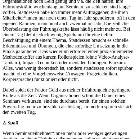
Organisationen noch Geld genug und v.a. die Zeit hatten, ihre
Führungskräfte wochenlang auf Seminare zu schicken sind lange
vorbei. Stattdessen habe ich immer mehr Auftraggeber, die ihren
Mitarbeiter*innen nur noch einen Tag im Jahr spendieren, oft in den
eigenen Räumen, manchmal auch zweimal im Jahr. Die zeitliche
Überbelastung der Führungskräfte lässt häufig nicht mehr zu. Bei
einem Tag bleibt jedoch wenig Spielraum für eine tiefere
Beschäftigung mit einem Thema. Stattdessen braucht es schnelle
Erkenntnisse und Übungen, die eine sofortige Umsetzung in die
Praxis garantieren. Das wiederum erfordert einen praxisorientierten
Methodenkoffer aus kurzen Rollenspielen (ohne Video-Analyse-
Tamtam), Impact-Techniken oder mentalen Übungen. Kurzum:
Alles, was wenig theoretisch ist, sondern stattdessen sofort spürbar
macht, ob eine Vorgehensweise (Ansagen, Fragetechniken,
Körpersprache) funktioniert oder nicht.
Dabei spielt der Faktor Geld aus meiner Erfahrung eine geringere
Rolle als die Zeit. Wenn Organisationen schon die Dauer eines
Seminars verkürzen, sind sie durchaus bereit, für einen solchen
Power-Tag mehr zu bezahlen als bislang. Immerhin sparen sie sich
den zweiten Tag.
2. Spaß
Wenn Seminarteilnehmer*innen mehr oder weniger gezwungen
werden, an einem Training teilzunehmen, sollte es nicht nur einen