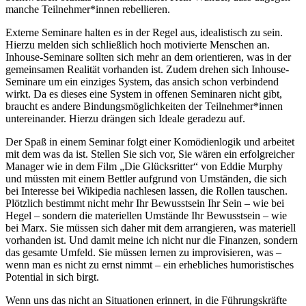
manche Teilnehmer*innen rebellieren.
Externe Seminare halten es in der Regel aus, idealistisch zu sein.
Hierzu melden sich schließlich hoch motivierte Menschen an.
Inhouse-Seminare sollten sich mehr an dem orientieren, was in der
gemeinsamen Realität vorhanden ist. Zudem drehen sich Inhouse-
Seminare um ein einziges System, das ansich schon verbindend
wirkt. Da es dieses eine System in offenen Seminaren nicht gibt,
braucht es andere Bindungsmöglichkeiten der Teilnehmer*innen
untereinander. Hierzu drängen sich Ideale geradezu auf.
Der Spaß in einem Seminar folgt einer Komödienlogik und arbeitet
mit dem was da ist. Stellen Sie sich vor, Sie wären ein erfolgreicher
Manager wie in dem Film „Die Glücksritter“ von Eddie Murphy
und müssten mit einem Bettler aufgrund von Umständen, die sich
bei Interesse bei Wikipedia nachlesen lassen, die Rollen tauschen.
Plötzlich bestimmt nicht mehr Ihr Bewusstsein Ihr Sein – wie bei
Hegel – sondern die materiellen Umstände Ihr Bewusstsein – wie
bei Marx. Sie müssen sich daher mit dem arrangieren, was materiell
vorhanden ist. Und damit meine ich nicht nur die Finanzen, sondern
das gesamte Umfeld. Sie müssen lernen zu improvisieren, was –
wenn man es nicht zu ernst nimmt – ein erhebliches humoristisches
Potential in sich birgt.
Wenn uns das nicht an Situationen erinnert, in die Führungskräfte