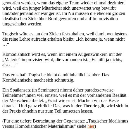
geworfen werden, wenn das eigene Team wieder einmal dezimiert
wird, weil ein junger Mitarbeiter sich unerwartet weg bewirbt
und/oder jemand schwanger ist. Im Nu müssen die ehedem großen
idealistischen Ziele über Bord geworfen und auf Improvisation
umgeschaltet werden.
Tragisch wäre es, an den Zielen festzuhalten, weil damit wenigstens
die reine Lehre aufrecht erhalten bleibt: „Ich könnte ja, wenn nicht
…“
Komödiantisch wird es, wenn mit einem Augenzwinkern mit der
„Materie“ improvisiert wird, die vorhanden ist: „Es hilft ja nichts,
also …“
Das ernsthaft Tragische bleibt damit inhaltlich sauber. Das
Komödiantische macht sich schmutzig.
Ein Spaßansatz (in Seminaren) nimmt daher paradoxerweise
Teilnehmer*innen viel ernster, weil es mit der vorhandenen Realität
der Menschen arbeitet: „Es ist wie es ist. Machen wir das Beste
daraus.“ Und ganz ehrlich: Das, was in der Theorie gilt, wird sich in
der Praxis ohnehin nur zum Teil umsetzen lassen.
(Für eine tiefere Betrachtung der Gegensätze „Tragischer Idealismus
versus Komödiantischer Materialismus“ siehe
hier
)