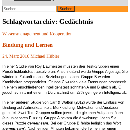
Suchen
nach:
Schlagwortarchiv: Gedächtnis
Wissensmanagement und Kooperation
Bindung und Lernen
24. März 2016
Michael Hübler
In einer Studie von Roy Baumeister mussten drei Test-Gruppen einen
Persönlichkeitstest absolvieren. Anschließend wurde Gruppe A gesagt, Sie
würden in Zukunft stabile Beziehungen haben. Gruppe B wurden
Krankheiten prognostiziert. Gruppe C wurden viele Trennungen prophezeit.
In einem anschließenden Intelligenztest schnitten A und B gleich ab. C
jedoch schnitt mit einer im Durchschnitt um 27% geringeren Intelligenz ab.
In einer anderen Studie von Carr & Walton (2012) wurde der Einfluss von
Bindung auf Aufmerksamkeit, Merkleistung, Motivation und Ausdauer
getestet. Zwei Test-Gruppen sollten jeweils die gleichen Aufgaben lösen
(ein unlösbares Puzzle). Gruppe A bekam die Anweisung: Lösen Sie
dieses Puzzle
gemeinsam
. Bei der Gruppe B fehlte lediglich das Wort
‚
gemeinsam‘
. Nach einigen Minuten bekamen die Teilnehmer einen