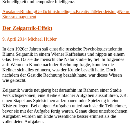
Schnelligkeit und temporäre Intelligenz.
Ausdauer
Bindung
Gedächtnis
Intelligenz
Kreativität
Merkleistung
Neuro
Stressmanagement
Der Zeigarnik-Effekt
9. April 2014
Michael Hübler
In den 1920er Jahren saß einst die russische Psychologiestudentin
Bluma Seigarnik in einem Wiener Kaffeehaus und nippte an einem
Glas Tee. Da sie die menschliche Natur studierte, fiel ihr folgendes
auf: Wenn ein Kunde nach der Rechnung fragte, konnten die
Kellner sich alles erinnern, was der Kunde bestellt hatte. Doch
nachdem der Gast die Rechnung bezahlt hatte, war dieses Wissen
wie gelöscht.
Zeigarnik wurde neugierig bat daraufhin im Rahmen einer Studie
Versuchspersonen, eine Reihe einfacher Aufgaben auszuführen, z.B.
einen Stapel aus Spielsteinen aufzubauen oder Spielzeug in eine
Kiste zu legen. Bei einigen Aufgaben unterbrach sie die Teilnehmer,
bevor sie mit der Aufgabe fertig waren. Genau diese unterbrochenen
Aufgaben wurden am Ende wesentliche besser erinnert als die
vollendeten Aufgaben.