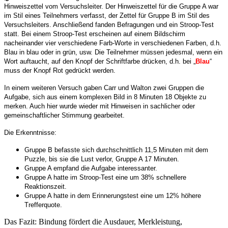
Hinweiszettel vom Versuchsleiter. Der Hinweiszettel für die Gruppe A war
im Stil eines Teilnehmers verfasst, der Zettel für Gruppe B im Stil des
Versuchsleiters. Anschließend fanden Befragungen und ein Stroop-Test
statt. Bei einem Stroop-Test erscheinen auf einem Bildschirm
nacheinander vier verschiedene Farb-Worte in verschiedenen Farben, d.h.
Blau in blau oder in grün, usw. Die Teilnehmer müssen jedesmal, wenn ein
Wort auftaucht, auf den Knopf der Schriftfarbe drücken, d.h. bei „
Blau
“
muss der Knopf Rot gedrückt werden.
In einem weiteren Versuch gaben Carr und Walton zwei Gruppen die
Aufgabe, sich aus einem komplexen Bild in 8 Minuten 18 Objekte zu
merken. Auch hier wurde wieder mit Hinweisen in sachlicher oder
gemeinschaftlicher Stimmung gearbeitet.
Die Erkenntnisse:
Gruppe B befasste sich durchschnittlich 11,5 Minuten mit dem
Puzzle, bis sie die Lust verlor, Gruppe A 17 Minuten.
Gruppe A empfand die Aufgabe interessanter.
Gruppe A hatte im Stroop-Test eine um 38% schnellere
Reaktionszeit.
Gruppe A hatte in dem Erinnerungstest eine um 12% höhere
Trefferquote.
Das Fazit: Bindung fördert die Ausdauer, Merkleistung,