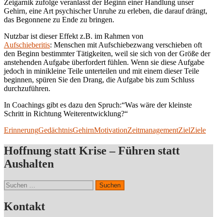
Zeigarnik zufolge veranlasst der Beginn einer Handlung unser
Gehirn, eine Art psychischer Unruhe zu erleben, die darauf drängt,
das Begonnene zu Ende zu bringen.
Nutzbar ist dieser Effekt z.B. im Rahmen von
Aufschieberitis
: Menschen mit Aufschiebezwang verschieben oft
den Beginn bestimmter Tätigkeiten, weil sie sich von der Größe der
anstehenden Aufgabe überfordert fühlen. Wenn sie diese Aufgabe
jedoch in minikleine Teile unterteilen und mit einem dieser Teile
beginnen, spüren Sie den Drang, die Aufgabe bis zum Schluss
durchzuführen.
In Coachings gibt es dazu den Spruch:“Was wäre der kleinste
Schritt in Richtung Weiterentwicklung?“
Erinnerung
Gedächtnis
Gehirn
Motivation
Zeitmanagement
Ziel
Ziele
Hoffnung statt Krise – Führen statt
Aushalten
Suchen
nach:
Kontakt