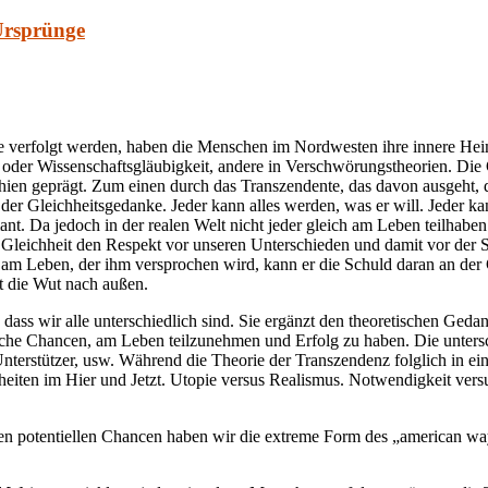
 Ursprünge
e verfolgt werden, haben die Menschen im Nordwesten ihre innere Heim
s- oder Wissenschaftsgläubigkeit, andere in Verschwörungstheorien. Die 
ien geprägt. Zum einen durch das Transzendente, das davon ausgeht, d
der Gleichheitsgedanke. Jeder kann alles werden, was er will. Jeder ka
t. Da jedoch in der realen Welt nicht jeder gleich am Leben teilhaben 
r Gleichheit den Respekt vor unseren Unterschieden und damit vor der 
m Leben, der ihm versprochen wird, kann er die Schuld daran an der Ges
t die Wut nach außen.
, dass wir alle unterschiedlich sind. Sie ergänzt den theoretischen Geda
iche Chancen, am Leben teilzunehmen und Erfolg zu haben. Die unters
erstützer, usw. Während die Theorie der Transzendenz folglich in einer
nheiten im Hier und Jetzt. Utopie versus Realismus. Notwendigkeit ver
den potentiellen Chancen haben wir die extreme Form des „american way