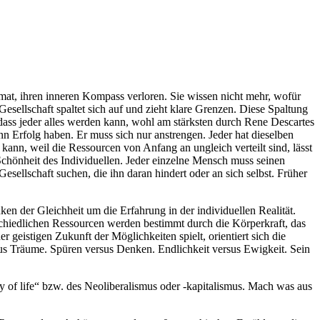
at, ihren inneren Kompass verloren. Sie wissen nicht mehr, wofür
Gesellschaft spaltet sich auf und zieht klare Grenzen. Diese Spaltung
ass jeder alles werden kann, wohl am stärksten durch Rene Descartes
nn Erfolg haben. Er muss sich nur anstrengen. Jeder hat dieselben
kann, weil die Ressourcen von Anfang an ungleich verteilt sind, lässt
Schönheit des Individuellen. Jeder einzelne Mensch muss seinen
ellschaft suchen, die ihn daran hindert oder an sich selbst. Früher
nken der Gleichheit um die Erfahrung in der individuellen Realität.
chiedlichen Ressourcen werden bestimmt durch die Körperkraft, das
 geistigen Zukunft der Möglichkeiten spielt, orientiert sich die
sus Träume. Spüren versus Denken. Endlichkeit versus Ewigkeit. Sein
 of life“ bzw. des Neoliberalismus oder -kapitalismus. Mach was aus