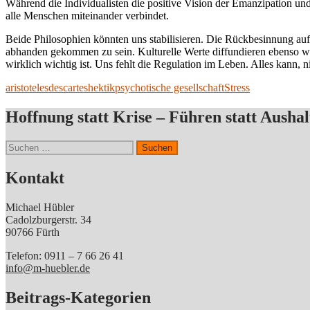
Während die Individualisten die positive Vision der Emanzipation u
alle Menschen miteinander verbindet.
Beide Philosophien könnten uns stabilisieren. Die Rückbesinnung auf 
abhanden gekommen zu sein. Kulturelle Werte diffundieren ebenso wie
wirklich wichtig ist. Uns fehlt die Regulation im Leben. Alles kann, n
aristoteles
descartes
hektik
psychotische gesellschaft
Stress
Hoffnung statt Krise – Führen statt Aushal
Suchen
nach:
Kontakt
Michael Hübler
Cadolzburgerstr. 34
90766 Fürth
Telefon: 0911 – 7 66 26 41
info@m-huebler.de
Beitrags-Kategorien