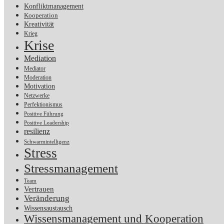
Konfliktmanagement
Kooperation
Kreativität
Krieg
Krise
Mediation
Mediator
Moderation
Motivation
Netzwerke
Perfektionismus
Positive Führung
Positive Leadership
resilienz
Schwarmintelligenz
Stress
Stressmanagement
Team
Vertrauen
Veränderung
Wissensaustausch
Wissensmanagement und Kooperation