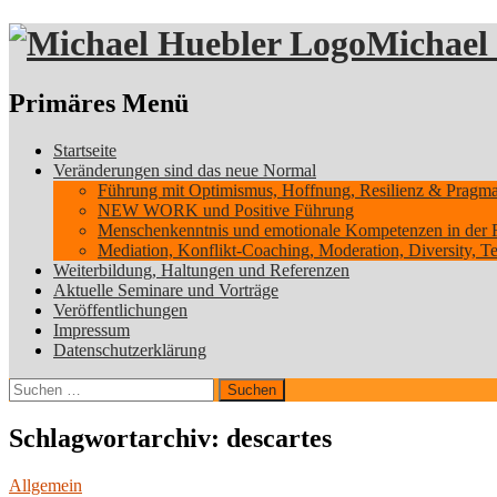
Michael
Suchen
Primäres Menü
Zum
Startseite
Inhalt
Veränderungen sind das neue Normal
springen
Führung mit Optimismus, Hoffnung, Resilienz & Pragmati
NEW WORK und Positive Führung
Menschenkenntnis und emotionale Kompetenzen in der 
Mediation, Konflikt-Coaching, Moderation, Diversity, 
Weiterbildung, Haltungen und Referenzen
Aktuelle Seminare und Vorträge
Veröffentlichungen
Impressum
Datenschutzerklärung
Suchen
nach:
Schlagwortarchiv: descartes
Allgemein