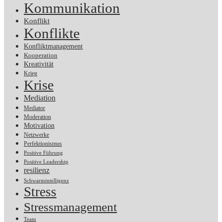
Kommunikation
Konflikt
Konflikte
Konfliktmanagement
Kooperation
Kreativität
Krieg
Krise
Mediation
Mediator
Moderation
Motivation
Netzwerke
Perfektionismus
Positive Führung
Positive Leadership
resilienz
Schwarmintelligenz
Stress
Stressmanagement
Team