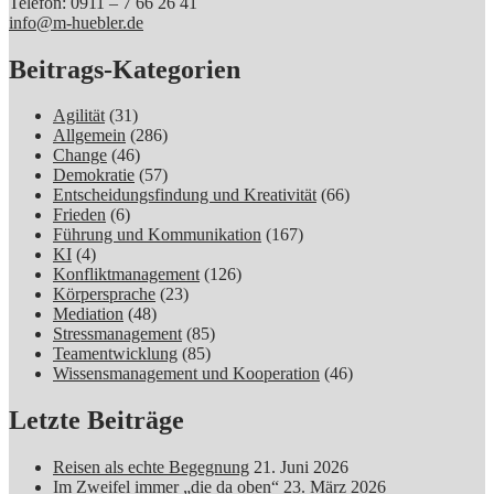
Telefon: 0911 – 7 66 26 41
info@m-huebler.de
Beitrags-Kategorien
Agilität
(31)
Allgemein
(286)
Change
(46)
Demokratie
(57)
Entscheidungsfindung und Kreativität
(66)
Frieden
(6)
Führung und Kommunikation
(167)
KI
(4)
Konfliktmanagement
(126)
Körpersprache
(23)
Mediation
(48)
Stressmanagement
(85)
Teamentwicklung
(85)
Wissensmanagement und Kooperation
(46)
Letzte Beiträge
Reisen als echte Begegnung
21. Juni 2026
Im Zweifel immer „die da oben“
23. März 2026