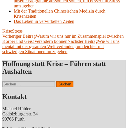
unserer Biographie aussöhnen sollten, um besser mit Stress
umzugehen
Mit der Traditionellen Chinesischen Medizin durch
Krisenzeiten
Das Leben in verwirbelten Zeiten
Krise
Stress
Beitragsnavigation
Vorheriger Beitrag
Warum wir uns nur im Zusammenspiel zwischen
Körper und Geist verändern können
Nächster Beitrag
Wie wir uns
mental mit der gesamten Welt verbinden, um leichter mit
schwierigen Situationen umzugehen
Hoffnung statt Krise – Führen statt
Aushalten
Suchen
nach:
Kontakt
Michael Hübler
Cadolzburgerstr. 34
90766 Fürth