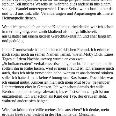
stabiler Teil unseres Wesens ist, während alles andere in uns einem
stetigen Wandel unterzogen wird. Unser Selbst war schon immer da
und wird uns trotz aller Veränderungen und Anpassungen als innere
Heimatquelle dienen.
Wenn ich persönlich an meine Kindheit zurückdenke, war ich schon
immer neugierig, eher zurückhaltend als mutig, hilfsbereit,
ausgestattet mit einem großen Gerechtigkeitssinn und eher langsam
und geduldig.
In der Grundschule hatte ich einen türkischen Freund. Ich erinnere
mich sogar noch an seinen Namen: Ismail, wie in Moby Dick. Eines
Tages auf dem Nachhauseweg wurde er von zwei
„Schulkameraden“ verbal-rassistisch angemacht. Ich meinte nur, sie
sollten ihn in Ruhe lassen, weil er mein Freund ist. Ich erinnere mich
auch, dass ich nicht verstanden habe, warum er anscheinend stinken
solle. Ich hatte damals keine Ahnung von Rassismus. Doch hier war
ich einmal mutig. Ansonsten hielt sich mein Mut bspw. gegenüber
Lehrer*innen eher in Grenzen. Ich war schon damals der stille
Beobachter, der so lange abwartet, bis es fast schon zu spät ist um
einzugreifen. Ich war schon als Kind der Typ, der draußen steht,
während andere sich balgen.
Wie also könnte der Wille meines Ichs aussehen? Ich denke, mein
größtes Bestreben besteht in der Harmonie der Menschen