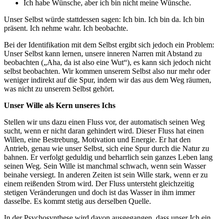
Ich habe Wünsche, aber ich bin nicht meine Wünsche.
Unser Selbst würde stattdessen sagen: Ich bin. Ich bin da. Ich bin
präsent. Ich nehme wahr. Ich beobachte.
Bei der Identifikation mit dem Selbst ergibt sich jedoch ein Problem:
Unser Selbst kann lernen, unsere inneren Narren mit Abstand zu
beobachten („Aha, da ist also eine Wut“), es kann sich jedoch nicht
selbst beobachten. Wir kommen unserem Selbst also nur mehr oder
weniger indirekt auf die Spur, indem wir das aus dem Weg räumen,
was nicht zu unserem Selbst gehört.
Unser Wille als Kern unseres Ichs
Stellen wir uns dazu einen Fluss vor, der automatisch seinen Weg
sucht, wenn er nicht daran gehindert wird. Dieser Fluss hat einen
Willen, eine Bestrebung, Motivation und Energie. Er hat den
Antrieb, genau wie unser Selbst, sich eine Spur durch die Natur zu
bahnen. Er verfolgt geduldig und beharrlich sein ganzes Leben lang
seinen Weg. Sein Wille ist manchmal schwach, wenn sein Wasser
beinahe versiegt. In anderen Zeiten ist sein Wille stark, wenn er zu
einem reißenden Strom wird. Der Fluss untersteht gleichzeitig
stetigen Veränderungen und doch ist das Wasser in ihm immer
dasselbe. Es kommt stetig aus derselben Quelle.
In der Psychosynthese wird davon ausgegangen, dass unser Ich ein