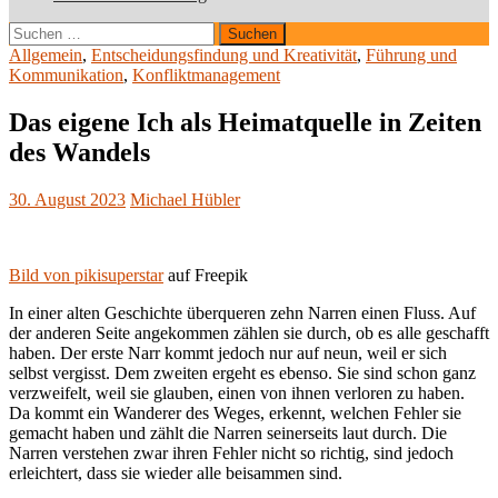
Suchen
nach:
Allgemein
,
Entscheidungsfindung und Kreativität
,
Führung und
Kommunikation
,
Konfliktmanagement
Das eigene Ich als Heimatquelle in Zeiten
des Wandels
30. August 2023
Michael Hübler
Bild von pikisuperstar
auf Freepik
In einer alten Geschichte überqueren zehn Narren einen Fluss. Auf
der anderen Seite angekommen zählen sie durch, ob es alle geschafft
haben. Der erste Narr kommt jedoch nur auf neun, weil er sich
selbst vergisst. Dem zweiten ergeht es ebenso. Sie sind schon ganz
verzweifelt, weil sie glauben, einen von ihnen verloren zu haben.
Da kommt ein Wanderer des Weges, erkennt, welchen Fehler sie
gemacht haben und zählt die Narren seinerseits laut durch. Die
Narren verstehen zwar ihren Fehler nicht so richtig, sind jedoch
erleichtert, dass sie wieder alle beisammen sind.