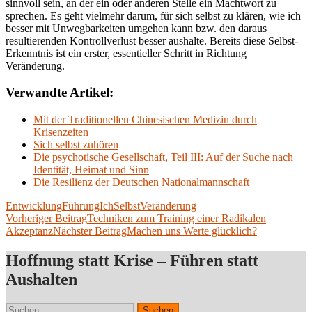
sinnvoll sein, an der ein oder anderen Stelle ein Machtwort zu
sprechen. Es geht vielmehr darum, für sich selbst zu klären, wie ich
besser mit Unwegbarkeiten umgehen kann bzw. den daraus
resultierenden Kontrollverlust besser aushalte. Bereits diese Selbst-
Erkenntnis ist ein erster, essentieller Schritt in Richtung
Veränderung.
Verwandte Artikel:
Mit der Traditionellen Chinesischen Medizin durch
Krisenzeiten
Sich selbst zuhören
Die psychotische Gesellschaft, Teil III: Auf der Suche nach
Identität, Heimat und Sinn
Die Resilienz der Deutschen Nationalmannschaft
Entwicklung
Führung
Ich
Selbst
Veränderung
Beitragsnavigation
Vorheriger Beitrag
Techniken zum Training einer Radikalen
Akzeptanz
Nächster Beitrag
Machen uns Werte glücklich?
Hoffnung statt Krise – Führen statt
Aushalten
Suchen