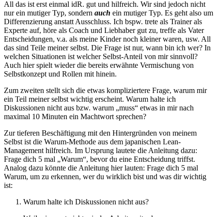
All das ist erst einmal idR. gut und hilfreich. Wir sind jedoch nicht
nur ein mutiger Typ, sondern
auch
ein mutiger Typ. Es geht also um
Differenzierung anstatt Ausschluss. Ich bspw. trete als Trainer als
Experte auf, höre als Coach und Liebhaber gut zu, treffe als Vater
Entscheidungen, v.a. als meine Kinder noch kleiner waren, usw. All
das sind Teile meiner selbst. Die Frage ist nur, wann bin ich wer? In
welchen Situationen ist welcher Selbst-Anteil von mir sinnvoll?
Auch hier spielt wieder die bereits erwähnte Vermischung von
Selbstkonzept und Rollen mit hinein.
Zum zweiten stellt sich die etwas kompliziertere Frage, warum mir
ein Teil meiner selbst wichtig erscheint. Warum halte ich
Diskussionen nicht aus bzw. warum „muss“ etwas in mir nach
maximal 10 Minuten ein Machtwort sprechen?
Zur tieferen Beschäftigung mit den Hintergründen von meinem
Selbst ist die Warum-Methode aus dem japanischen Lean-
Management hilfreich. Im Ursprung lautete die Anleitung dazu:
Frage dich 5 mal „Warum“, bevor du eine Entscheidung triffst.
Analog dazu könnte die Anleitung hier lauten: Frage dich 5 mal
Warum, um zu erkennen, wer du wirklich bist und was dir wichtig
ist:
Warum halte ich Diskussionen nicht aus?