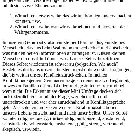
In persönlichen Veränderungen haben wir es folglich immer mit
mindestens zwei Ebenen zu tun:
Wir nehmen etwas wahr, das wir tun könnten, anders machen
könnten, usw.
Wir nehmen wahr, was wir wahrnehmen und bewerten das
Wahrgenommene.
In unserem Gehirn sitzt also ein kleiner Homunculus, ein kleines
Menschlein, das uns beim Wahrnehmen beobachtet und entscheidet,
was mit den neuen Informationen anzufangen ist. Diesen kleinen
Menschen in uns drin können wir als unser Selbst bezeichnen.
Dieses Selbst wiederum ist schwer zu (be)greifen. Wie auch?
Besteht es doch aus unseren tiefsten, meist unbewussten Prägungen,
die bis weit in unsere Kindheit zurückgehen. In meinen
Konfliktmanagement-Seminaren frage ich manchmal zu Beginn ab,
in wessen Familien offen diskutiert und gestritten wurde und bei
wem nicht. Die Erkenntnisse dieser Mini-Umfrage decken sich
meist ziemlich genau mit der Frage, wer eher offen und
unerschrocken und wer eher zurückhaltend in Konfliktgespräche
geht. Aus solchen und vielen weiteren Erfahrungssituationen
unseres Lebens entsteht nach und nach unser Selbst. Unser Selbst
könnte mutig, neugierig, (un)geduldig, aufbrausend, ausdauernd,
selbstreflexiv, willensstark, aushaltend, gütig, streng, vertrauend,
skeptisch, usw. sein.