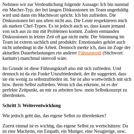
Nehmen wir zur Verdeutlichung folgende Aussage: Ich bin nunmal
ein Macher-Typ, der bei langen Diskussionen im Team ungeduldig
wird und dann ein Machtwort spricht. Ich bin zufrieden. Die
Diskussionen bei uns ufern nicht aus. Die Leute respektieren mich
als starken Chef-Typen. Es ist jedoch auch so, dass kaum jemand
von sich aus zu mir mit Problemen kommt. Zudem entstanden
Diskussionen in letzter Zeit oft gar nicht mehr. Die Stimmung im
Team ist extrem sachlich und produktiv. Emotionales gehört auch
nicht unbedingt in die Arbeit. Dennoch merke ich, dass im Zuge der
aktuellen Dauerbelastungen ein anderer
Führungsstil
(Stichwort:
karitativ) manchmal sinnvoll wäre.
Im Grunde ist diese Führungskraft also mit sich zufrieden. Und
dennoch ist da ein Funke Unzufriedenheit, der ihr suggeriert, dass
sie ein wenig zu selbstzufrieden ist. Sie ist also wortwörtlich mit sich
bzw. ihrem Selbst zufrieden. Wenn ich das erkenne, ist es der
perfekte Zeitpunkt, an mir zu arbeiten bzw. mein Selbstkonzept zu
überdenken.
Schritt 3: Weiterentwicklung
Wie jedoch geht das, das eigene Selbst zu überdenken?
Zuerst einmal ist es wichtig, das eigene Selbst zu wertschätzen: Da
ist eine Macherin, ein Empath, ein Mutiger, eine Neugierige, usw.