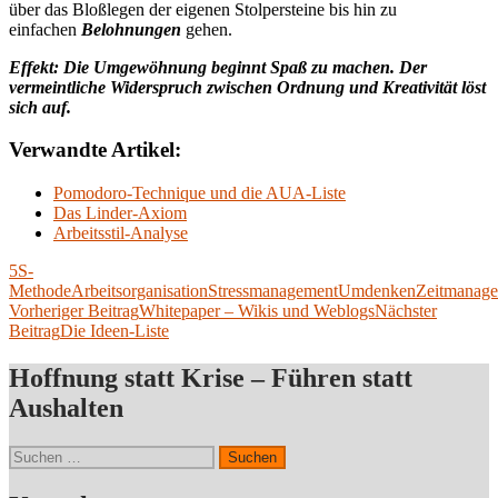
über das Bloßlegen der eigenen Stolpersteine bis hin zu
einfachen
Belohnungen
gehen.
Effekt: Die Umgewöhnung beginnt Spaß zu machen. Der
vermeintliche Widerspruch zwischen Ordnung und Kreativität löst
sich auf.
Verwandte Artikel:
Pomodoro-Technique und die AUA-Liste
Das Linder-Axiom
Arbeitsstil-Analyse
5S-
Methode
Arbeitsorganisation
Stressmanagement
Umdenken
Zeitmanag
Beitragsnavigation
Vorheriger Beitrag
Whitepaper – Wikis und Weblogs
Nächster
Beitrag
Die Ideen-Liste
Hoffnung statt Krise – Führen statt
Aushalten
Suchen
nach: