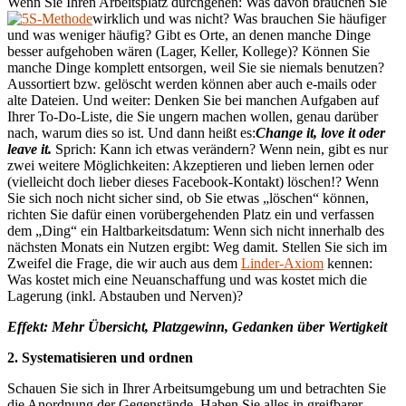
Wenn Sie Ihren Arbeitsplatz durchgehen: Was davon brauchen Sie
wirklich und was nicht? Was brauchen Sie häufiger
und was weniger häufig? Gibt es Orte, an denen manche Dinge
besser aufgehoben wären (Lager, Keller, Kollege)? Können Sie
manche Dinge komplett entsorgen, weil Sie sie niemals benutzen?
Aussortiert bzw. gelöscht werden können aber auch e-mails oder
alte Dateien. Und weiter: Denken Sie bei manchen Aufgaben auf
Ihrer To-Do-Liste, die Sie ungern machen wollen, genau darüber
nach, warum dies so ist. Und dann heißt es:
Change it, love it oder
leave it.
Sprich: Kann ich etwas verändern? Wenn nein, gibt es nur
zwei weitere Möglichkeiten: Akzeptieren und lieben lernen oder
(vielleicht doch lieber dieses Facebook-Kontakt) löschen!? Wenn
Sie sich noch nicht sicher sind, ob Sie etwas „löschen“ können,
richten Sie dafür einen vorübergehenden Platz ein und verfassen
dem „Ding“ ein Haltbarkeitsdatum: Wenn sich nicht innerhalb des
nächsten Monats ein Nutzen ergibt: Weg damit. Stellen Sie sich im
Zweifel die Frage, die wir auch aus dem
Linder-Axiom
kennen:
Was kostet mich eine Neuanschaffung und was kostet mich die
Lagerung (inkl. Abstauben und Nerven)?
Effekt: Mehr Übersicht, Platzgewinn, Gedanken über Wertigkeit
2. Systematisieren und ordnen
Schauen Sie sich in Ihrer Arbeitsumgebung um und betrachten Sie
die Anordnung der Gegenstände. Haben Sie alles in greifbarer