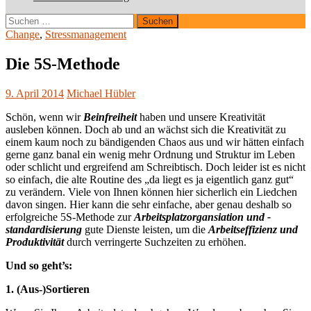
Suchen
nach:
Change
,
Stressmanagement
Die 5S-Methode
9. April 2014
Michael Hübler
Schön, wenn wir
Beinfreiheit
haben und unsere Kreativität
ausleben können. Doch ab und an wächst sich die Kreativität zu
einem kaum noch zu bändigenden Chaos aus und wir hätten einfach
gerne ganz banal ein wenig mehr Ordnung und Struktur im Leben
oder schlicht und ergreifend am Schreibtisch. Doch leider ist es nicht
so einfach, die alte Routine des „da liegt es ja eigentlich ganz gut“
zu verändern. Viele von Ihnen können hier sicherlich ein Liedchen
davon singen. Hier kann die sehr einfache, aber genau deshalb so
erfolgreiche 5S-Methode zur
Arbeitsplatzorgansiation und -
standardisierung
gute Dienste leisten, um die
Arbeitseffizienz und
Produktivität
durch verringerte Suchzeiten zu erhöhen.
Und so geht’s:
1. (Aus-)Sortieren