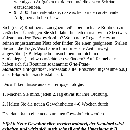
wichtigsten Aufgaben markieren und die ersten Schritte
dazuschreiben,
9-12.00 Kundenkontakte, dazwischen an den anstehenden
Aufgaben arbeiten. Usw.
Sich (neue) Routinen anzueignen heißt aber auch alte Routinen zu
verändern. Überlegen Sie sich daher bei jedem mal, wenn Sie etwas
ablegen wollen: Passt es dorthin? Wenn nein: Legen Sie es an
seinen angestammten Platz oder finden Sie einen geeigneten. Stellen
Sie sich die Frage: Was habe ich mir über die Zeit hinweg
angewöhnt (z.B. Mappe herausnehmen und nicht mehr
zurücklegen) und was möchte ich verändern? Auf Teamebene
haben sich für Routinen sogenannte
One-Page-
Standards
(Infografiken, Prozessabläufe, Entscheidungsbäume o.ä.)
als erfolgreich herauskristallisiert.
Dazu Erkenntnisse aus der Lernpsychologie:
1. Machen Sie mind. jeden 2.Tag etwas für Ihre Ordnung.
2. Halten Sie die neuen Gewohnheiten 4-6 Wochen durch.
Erst dann kann eine neue zur alten Gewohnheit werden.
Effekt: Neue Gewohnheiten werden trainiert, der Standard wird
gehalten und wirkt sich auch schnell auf die Umgebung (z.B.