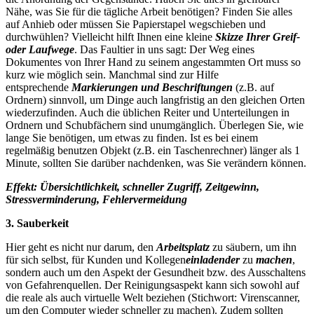
Nähe, was Sie für die tägliche Arbeit benötigen? Finden Sie alles
auf Anhieb oder müssen Sie Papierstapel wegschieben und
durchwühlen? Vielleicht hilft Ihnen eine kleine
Skizze Ihrer Greif-
oder Laufwege
. Das Faultier in uns sagt: Der Weg eines
Dokumentes von Ihrer Hand zu seinem angestammten Ort muss so
kurz wie möglich sein. Manchmal sind zur Hilfe
entsprechende
Markierungen und Beschriftungen
(z.B. auf
Ordnern) sinnvoll, um Dinge auch langfristig an den gleichen Orten
wiederzufinden. Auch die üblichen Reiter und Unterteilungen in
Ordnern und Schubfächern sind unumgänglich. Überlegen Sie, wie
lange Sie benötigen, um etwas zu finden. Ist es bei einem
regelmäßig benutzen Objekt (z.B. ein Taschenrechner) länger als 1
Minute, sollten Sie darüber nachdenken, was Sie verändern können.
Effekt: Übersichtlichkeit, schneller Zugriff, Zeitgewinn,
Stressverminderung, Fehlervermeidung
3. Sauberkeit
Hier geht es nicht nur darum, den
Arbeitsplatz
zu säubern, um ihn
für sich selbst, für Kunden und Kollegen
einladender
zu
machen
,
sondern auch um den Aspekt der Gesundheit bzw. des Ausschaltens
von Gefahrenquellen. Der Reinigungsaspekt kann sich sowohl auf
die reale als auch virtuelle Welt beziehen (Stichwort: Virenscanner,
um den Computer wieder schneller zu machen). Zudem sollten