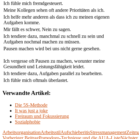
Ich fühle mich fremdgesteuert.
Meine Kollegen sehen oft andere Prioritäten als ich.
Ich helfe mehr anderen als dass ich zu meinen eigenen
Aufgaben komme.
Mir fällt es schwer, Nein zu sagen.
Ich tendiere dazu, manchmal zu schnell zu sein und
Aufgaben nochmal machen zu müssen.
Pausen machen wird bei uns nicht gerne gesehen.
Ich vergesse oft Pausen zu machen, worunter meine
Gesundheit und Leistungsfähigkeit leidet.
Ich tendiere dazu, Aufgaben parallel zu bearbeiten.
Ich fühle mich oftmals überlastet.
Verwandte Artikel:
Die 5S-Methode
It was just a joke
Freiraum und Fokussierung
Sozialphobie
Arbeitsorganisation
Arbeitsstil
Aufschieberitis
Stressmanagement
Zeitm
Vorheriger Beitrag
Pomodoro-Technique und die AUA-Liste
Nächster 