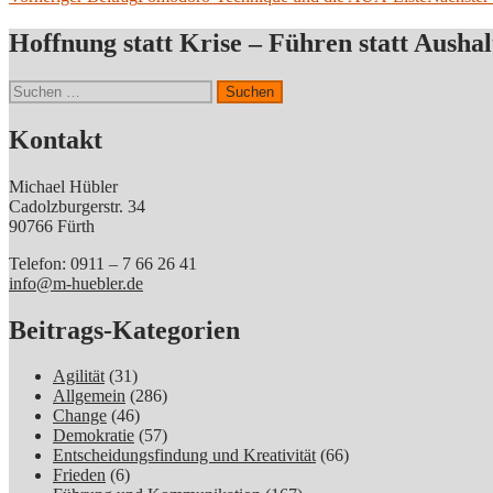
Beitragsnavigation
Hoffnung statt Krise – Führen statt Aushal
Suchen
nach:
Kontakt
Michael Hübler
Cadolzburgerstr. 34
90766 Fürth
Telefon: 0911 – 7 66 26 41
info@m-huebler.de
Beitrags-Kategorien
Agilität
(31)
Allgemein
(286)
Change
(46)
Demokratie
(57)
Entscheidungsfindung und Kreativität
(66)
Frieden
(6)