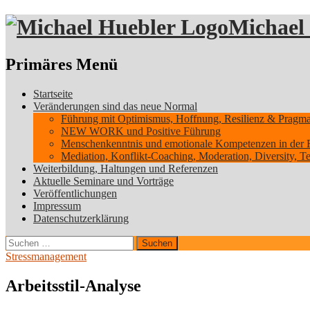
Michael
Suchen
Primäres Menü
Zum
Startseite
Inhalt
Veränderungen sind das neue Normal
springen
Führung mit Optimismus, Hoffnung, Resilienz & Pragmati
NEW WORK und Positive Führung
Menschenkenntnis und emotionale Kompetenzen in der 
Mediation, Konflikt-Coaching, Moderation, Diversity, 
Weiterbildung, Haltungen und Referenzen
Aktuelle Seminare und Vorträge
Veröffentlichungen
Impressum
Datenschutzerklärung
Suchen
nach:
Stressmanagement
Arbeitsstil-Analyse