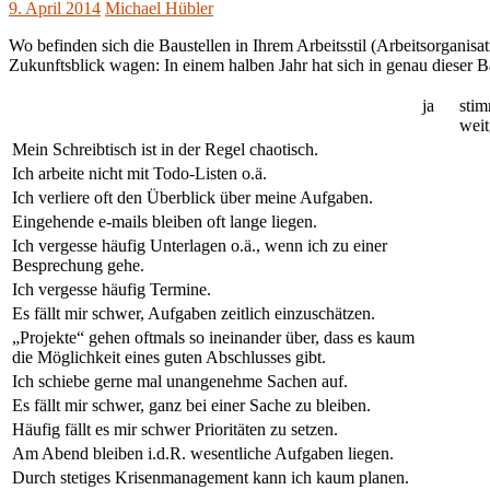
9. April 2014
Michael Hübler
Wo befinden sich die Baustellen in Ihrem Arbeitsstil (Arbeitsorganisa
Zukunftsblick wagen: In einem halben Jahr hat sich in genau dieser 
ja
stim
wei
Mein Schreibtisch ist in der Regel chaotisch.
Ich arbeite nicht mit Todo-Listen o.ä.
Ich verliere oft den Überblick über meine Aufgaben.
Eingehende e-mails bleiben oft lange liegen.
Ich vergesse häufig Unterlagen o.ä., wenn ich zu einer
Besprechung gehe.
Ich vergesse häufig Termine.
Es fällt mir schwer, Aufgaben zeitlich einzuschätzen.
„Projekte“ gehen oftmals so ineinander über, dass es kaum
die Möglichkeit eines guten Abschlusses gibt.
Ich schiebe gerne mal unangenehme Sachen auf.
Es fällt mir schwer, ganz bei einer Sache zu bleiben.
Häufig fällt es mir schwer Prioritäten zu setzen.
Am Abend bleiben i.d.R. wesentliche Aufgaben liegen.
Durch stetiges Krisenmanagement kann ich kaum planen.