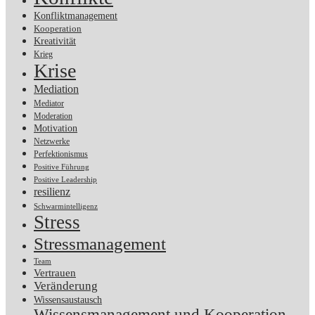
Konfliktmanagement
Kooperation
Kreativität
Krieg
Krise
Mediation
Mediator
Moderation
Motivation
Netzwerke
Perfektionismus
Positive Führung
Positive Leadership
resilienz
Schwarmintelligenz
Stress
Stressmanagement
Team
Vertrauen
Veränderung
Wissensaustausch
Wissensmanagement und Kooperation