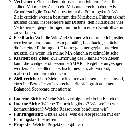
Vertrauen:
Ziele sollten intrinsisch motivieren. Deshalb
sollten Mitarbeiter Zielen ein Mitspracherecht haben. Als
Grundregel gilt: Das Was bestimmt die Führungskraft. Wie
Ziele erreicht werden bestimmt der Mitarbeiter. Führungskraft
müssen daher, insbesondere auf Distanz, den Mitarbeiter viel
Vertrauen entgegen bringen, um nicht in einen Kontrollwahn
zu verfallen.
Feedback:
Weil die Wie-Ziele immer wieder neue feinjustiert
werden sollten, braucht es regelmäßig Feedbackgespräche,
die bei einer Führung auf Distanz genauer geplant werden
müssen, als wenn ich meine MA ohnehin regelmäßig sehe.
Klarheit der Ziele:
Zur Erhöhung der Klarheit von Zielen
kann die weitgehend bekannte SMART-Regel herangezogen
werden: Ziele sollten spezifisch, messbar, aktivierend,
realistisch und terminiert sein.
Zielbereiche:
Um Ziele noch klarer zu fassen, ist es sinnvoll,
einzelne Bereiche zu besprechen, die sich grob an einer
Balanced Scorecard orientieren:
Externe Sicht:
Welche Ziele verfolgen wir beim Kunden?
Interne Sicht:
Welche Teamziele gibt es? Wie wollen wir
kommunizieren? Welche Ressourcen benötigen wir?
Führungssicht:
Gibt es Ziele, was die Absprachen mit der
Führungskraft betreffen?
Projekte:
Welche Projektziele gibt es?