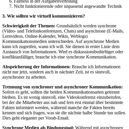
Fairness in der Aufgabenverteilung
Nicht funktionierende oder unpassend angewandte Technik
3. Wie sollten wir virtuell kommunizieren?
Schwierigkeit der Themen:
Grundsätzlich werden synchrone
(Video- und Telefonkonferenzen, Chats) und asynchrone (E-Mails,
Lernvideos, Online-Kalender, Wikis, Weblogs)
Kommunikationsmedien unterschieden. Auf asynchrone Medien
kann ich zugreifen, wann ich will. Sie dienen in erster Linie dem
Austausch von Informationen. Wird es diskussionsbedürftiger oder
konfliktanfälliger, brauche ich eine synchrone Kommunikation.
Abspeicherung der Informationen:
Brauche ich Informationen
nicht nur jetzt, sondern auch in nächster Zeit, ist es sinnvoll,
asynchroner zu arbeiten.
Trennung von synchroner und asynchroner Kommunikation:
Sofern es geht, sollten die beiden Kommunikationsarten getrennt
bleiben. Es ist wenig sinnvoll, eine Videokonferenz einzuberufen,
bei der die Mitarbeiter aus nah und fern erst einmal über bestimmte
Fakten informiert werden, während manche die Fakten bereits
kennen und sich fragen, was sie die nächste halbe Stunde tun sollen.
Dies geht eleganter per Vorab-Email.
Synchrone Medien als Bindungstool:
Während mit asynchronen