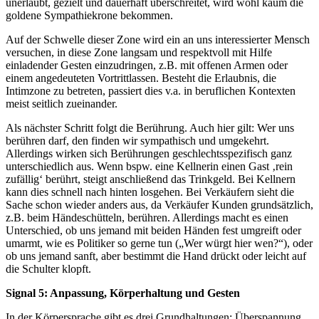
unerlaubt, gezielt und dauerhaft überschreitet, wird wohl kaum die
goldene Sympathiekrone bekommen.
Auf der Schwelle dieser Zone wird ein an uns interessierter Mensch
versuchen, in diese Zone langsam und respektvoll mit Hilfe
einladender Gesten einzudringen, z.B. mit offenen Armen oder
einem angedeuteten Vortrittlassen. Besteht die Erlaubnis, die
Intimzone zu betreten, passiert dies v.a. in beruflichen Kontexten
meist seitlich zueinander.
Als nächster Schritt folgt die Berührung. Auch hier gilt: Wer uns
berühren darf, den finden wir sympathisch und umgekehrt.
Allerdings wirken sich Berührungen geschlechtsspezifisch ganz
unterschiedlich aus. Wenn bspw. eine Kellnerin einen Gast ‚rein
zufällig‘ berührt, steigt anschließend das Trinkgeld. Bei Kellnern
kann dies schnell nach hinten losgehen. Bei Verkäufern sieht die
Sache schon wieder anders aus, da Verkäufer Kunden grundsätzlich,
z.B. beim Händeschütteln, berühren. Allerdings macht es einen
Unterschied, ob uns jemand mit beiden Händen fest umgreift oder
umarmt, wie es Politiker so gerne tun („Wer würgt hier wen?“), oder
ob uns jemand sanft, aber bestimmt die Hand drückt oder leicht auf
die Schulter klopft.
Signal 5: Anpassung, Körperhaltung und Gesten
In der Körpersprache gibt es drei Grundhaltungen: Überspannung,