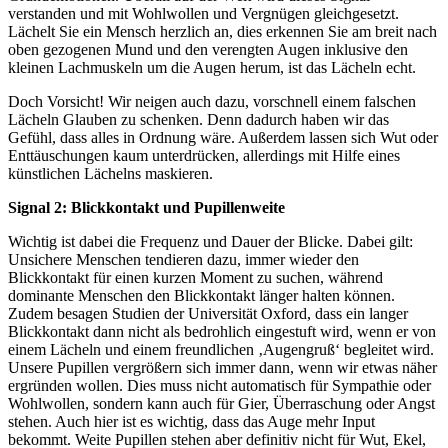
verstanden und mit Wohlwollen und Vergnügen gleichgesetzt.
Lächelt Sie ein Mensch herzlich an, dies erkennen Sie am breit nach
oben gezogenen Mund und den verengten Augen inklusive den
kleinen Lachmuskeln um die Augen herum, ist das Lächeln echt.
Doch Vorsicht! Wir neigen auch dazu, vorschnell einem falschen
Lächeln Glauben zu schenken. Denn dadurch haben wir das
Gefühl, dass alles in Ordnung wäre. Außerdem lassen sich Wut oder
Enttäuschungen kaum unterdrücken, allerdings mit Hilfe eines
künstlichen Lächelns maskieren.
Signal 2: Blickkontakt und Pupillenweite
Wichtig ist dabei die Frequenz und Dauer der Blicke. Dabei gilt:
Unsichere Menschen tendieren dazu, immer wieder den
Blickkontakt für einen kurzen Moment zu suchen, während
dominante Menschen den Blickkontakt länger halten können.
Zudem besagen Studien der Universität Oxford, dass ein langer
Blickkontakt dann nicht als bedrohlich eingestuft wird, wenn er von
einem Lächeln und einem freundlichen ‚Augengruß‘ begleitet wird.
Unsere Pupillen vergrößern sich immer dann, wenn wir etwas näher
ergründen wollen. Dies muss nicht automatisch für Sympathie oder
Wohlwollen, sondern kann auch für Gier, Überraschung oder Angst
stehen. Auch hier ist es wichtig, dass das Auge mehr Input
bekommt. Weite Pupillen stehen aber definitiv nicht für Wut, Ekel,