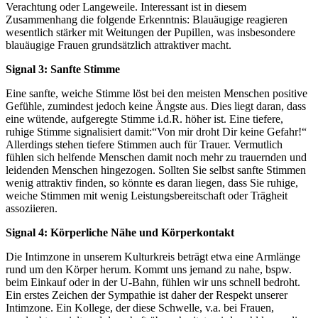
Verachtung oder Langeweile. Interessant ist in diesem
Zusammenhang die folgende Erkenntnis: Blauäugige reagieren
wesentlich stärker mit Weitungen der Pupillen, was insbesondere
blauäugige Frauen grundsätzlich attraktiver macht.
Signal 3: Sanfte Stimme
Eine sanfte, weiche Stimme löst bei den meisten Menschen positive
Gefühle, zumindest jedoch keine Ängste aus. Dies liegt daran, dass
eine wütende, aufgeregte Stimme i.d.R. höher ist. Eine tiefere,
ruhige Stimme signalisiert damit:“Von mir droht Dir keine Gefahr!“
Allerdings stehen tiefere Stimmen auch für Trauer. Vermutlich
fühlen sich helfende Menschen damit noch mehr zu trauernden und
leidenden Menschen hingezogen. Sollten Sie selbst sanfte Stimmen
wenig attraktiv finden, so könnte es daran liegen, dass Sie ruhige,
weiche Stimmen mit wenig Leistungsbereitschaft oder Trägheit
assoziieren.
Signal 4: Körperliche Nähe und Körperkontakt
Die Intimzone in unserem Kulturkreis beträgt etwa eine Armlänge
rund um den Körper herum. Kommt uns jemand zu nahe, bspw.
beim Einkauf oder in der U-Bahn, fühlen wir uns schnell bedroht.
Ein erstes Zeichen der Sympathie ist daher der Respekt unserer
Intimzone. Ein Kollege, der diese Schwelle, v.a. bei Frauen,