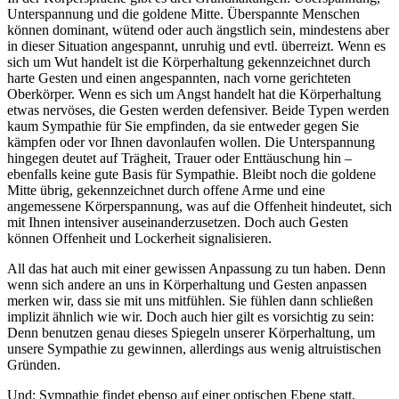
Unterspannung und die goldene Mitte. Überspannte Menschen
können dominant, wütend oder auch ängstlich sein, mindestens aber
in dieser Situation angespannt, unruhig und evtl. überreizt. Wenn es
sich um Wut handelt ist die Körperhaltung gekennzeichnet durch
harte Gesten und einen angespannten, nach vorne gerichteten
Oberkörper. Wenn es sich um Angst handelt hat die Körperhaltung
etwas nervöses, die Gesten werden defensiver. Beide Typen werden
kaum Sympathie für Sie empfinden, da sie entweder gegen Sie
kämpfen oder vor Ihnen davonlaufen wollen. Die Unterspannung
hingegen deutet auf Trägheit, Trauer oder Enttäuschung hin –
ebenfalls keine gute Basis für Sympathie. Bleibt noch die goldene
Mitte übrig, gekennzeichnet durch offene Arme und eine
angemessene Körperspannung, was auf die Offenheit hindeutet, sich
mit Ihnen intensiver auseinanderzusetzen. Doch auch Gesten
können Offenheit und Lockerheit signalisieren.
All das hat auch mit einer gewissen Anpassung zu tun haben. Denn
wenn sich andere an uns in Körperhaltung und Gesten anpassen
merken wir, dass sie mit uns mitfühlen. Sie fühlen dann schließen
implizit ähnlich wie wir. Doch auch hier gilt es vorsichtig zu sein:
Denn benutzen genau dieses Spiegeln unserer Körperhaltung, um
unsere Sympathie zu gewinnen, allerdings aus wenig altruistischen
Gründen.
Und: Sympathie findet ebenso auf einer optischen Ebene statt,