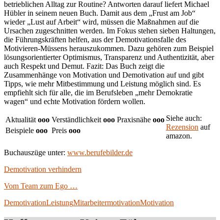
betrieblichen Alltag zur Routine? Antworten darauf liefert Michael
Hübler in seinem neuen Buch. Damit aus dem „Frust am Job“
wieder „Lust auf Arbeit“ wird, müssen die Maßnahmen auf die
Ursachen zugeschnitten werden. Im Fokus stehen sieben Haltungen,
die Führungskräften helfen, aus der Demotivationsfalle des
Motivieren-Müssens herauszukommen. Dazu gehören zum Beispiel
lösungsorientierter Optimismus, Transparenz und Authentizität, aber
auch Respekt und Demut. Fazit: Das Buch zeigt die
Zusammenhänge von Motivation und Demotivation auf und gibt
Tipps, wie mehr Mitbestimmung und Leistung möglich sind. Es
empfiehlt sich für alle, die im Berufsleben „mehr Demokratie
wagen“ und echte Motivation fördern wollen.
Siehe auch:
Aktualität
ooo
Verständlichkeit
o
o
o
Praxisnähe
o
oo
Rezension
auf
Beispiele
oo
o
Preis
oo
o
amazon.
Buchauszüge unter:
www.berufebilder.de
Demotivation verhindern
Vom Team zum Ego …
Demotivation
Leistung
Mitarbeitermotivation
Motivation