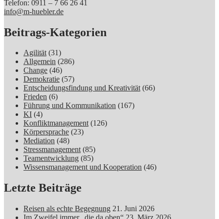
Telefon: 0911 – 7 66 26 41
info@m-huebler.de
Beitrags-Kategorien
Agilität
(31)
Allgemein
(286)
Change
(46)
Demokratie
(57)
Entscheidungsfindung und Kreativität
(66)
Frieden
(6)
Führung und Kommunikation
(167)
KI
(4)
Konfliktmanagement
(126)
Körpersprache
(23)
Mediation
(48)
Stressmanagement
(85)
Teamentwicklung
(85)
Wissensmanagement und Kooperation
(46)
Letzte Beiträge
Reisen als echte Begegnung
21. Juni 2026
Im Zweifel immer „die da oben“
23. März 2026