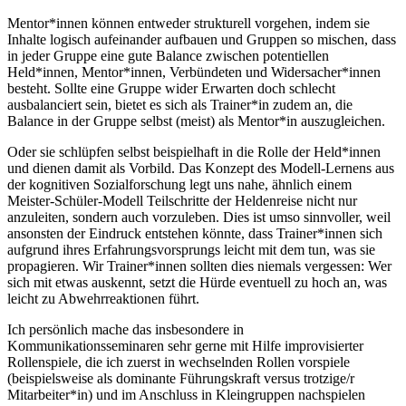
Mentor*innen können entweder strukturell vorgehen, indem sie
Inhalte logisch aufeinander aufbauen und Gruppen so mischen, dass
in jeder Gruppe eine gute Balance zwischen potentiellen
Held*innen, Mentor*innen, Verbündeten und Widersacher*innen
besteht. Sollte eine Gruppe wider Erwarten doch schlecht
ausbalanciert sein, bietet es sich als Trainer*in zudem an, die
Balance in der Gruppe selbst (meist) als Mentor*in auszugleichen.
Oder sie schlüpfen selbst beispielhaft in die Rolle der Held*innen
und dienen damit als Vorbild. Das Konzept des Modell-Lernens aus
der kognitiven Sozialforschung legt uns nahe, ähnlich einem
Meister-Schüler-Modell Teilschritte der Heldenreise nicht nur
anzuleiten, sondern auch vorzuleben. Dies ist umso sinnvoller, weil
ansonsten der Eindruck entstehen könnte, dass Trainer*innen sich
aufgrund ihres Erfahrungsvorsprungs leicht mit dem tun, was sie
propagieren. Wir Trainer*innen sollten dies niemals vergessen: Wer
sich mit etwas auskennt, setzt die Hürde eventuell zu hoch an, was
leicht zu Abwehrreaktionen führt.
Ich persönlich mache das insbesondere in
Kommunikationsseminaren sehr gerne mit Hilfe improvisierter
Rollenspiele, die ich zuerst in wechselnden Rollen vorspiele
(beispielsweise als dominante Führungskraft versus trotzige/r
Mitarbeiter*in) und im Anschluss in Kleingruppen nachspielen