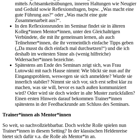
mittels Achtsamkeitsübungen, inneren Haltungen wie Neugier
und Geduld sowie Reflexionsfragen, bspw. „Was macht eine
gute Führung aus?“ oder „Was macht eine gute
Zusammenarbeit aus?“.
In den Reflexionsrunden im Seminar findet sie in älteren
Kolleg*innen Mentor*innen, unter den Gleichaltrigen
Verbündete, die mit ihr gemeinsam lernen, als auch
Teilnehmer*innen, die ihr vermeintlich einfache Tipps geben
(„Da musst du dich einfach mal durchsetzen!“) und die ich
deshalb im weitesten Sinne als (wenig hilfreiche)
Widersacher*innen bezeichne.
Spätestens am Ende des Seminars zeigt sich, was Frau
Lutowski mit nach Hause nimmt: Wie blickt sie nun auf ihr
Eingangsproblem, weswegen sie sich anmeldete? Wurde sie
innerlich stabiler? Nimmt sie sich vor, sich erst selbst klar zu
machen, was sie will, bevor es nach außen kommuniziert
wird? Oder wird sie doch wieder in alte Muster zurückfallen?
Einen ersten Hinweis darauf bekommen Trainer*innen
spätestens in der Feedbackrunde am Schluss des Seminars.
Trainer*innen als Mentor*innen
So weit, so nachvollziehbarbar. Doch welche Rolle spielen nun
Trainer*innen in diesem Setting? In der klassischen Heldenreise
bietet sich dafür v.a. die Rolle als Mentor*in an.