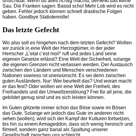
unsichtbar. Wenn du alles richtig machst, bemerkt das keine
Sau. Die Franken sagen: Bassd scho! Mehr Lob wird es nicht
geben. Fehler jedoch können schnell drastische Folgen
haben. Goodbye Statistenrolle!
Das letzte Gefecht
Wo also soll es hingehen nach dem letzten Gefecht? Wollen
wir zurück in eine Welt der Herzogtümer, in der jeder
Herrscher „L’etat c’est moi!“ ruft und jedes Land seine
eigenen Gesetze erlässt? Eine Welt der Sicherheit, solange
die eigenen Grenzen nicht verlassen werden. Der Austausch
zwischen den Ländern und Menschen verschiedenen
Nationen sowieso ist unerwünscht. Es sei denn zwischen
guten Ausländern. Nur: Wer beurteilt das? Und woran macht
er das fest? Oder wollen wir eine Welt der Freiheit, des
Freihandels und der Umweltzerstörung? Frei für all jene, die
gebildet genug sind und es sich leisten können.
Im Guten glitzerte immer schon das Böse sowie im Bösen
das Gute. Solange wir jedoch das Gute im anderen nicht
sehen (wollen), wird sich der Kampf der Kulturen fortsetzen,
bis hin zu einem Armageddon, dass sich wenig heroisch und
filmreif, sondern ganz banal als Spaltung unserer
Gesellschaft zwischen uns schleicht.