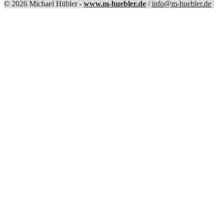
© 2026 Michael Hübler -
www.m-huebler.de
/
info@m-huebler.de