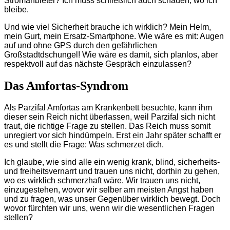
Stromanbieter? Ich muss schließlich auch schauen, wo ich
bleibe.
Und wie viel Sicherheit brauche ich wirklich? Mein Helm,
mein Gurt, mein Ersatz-Smartphone. Wie wäre es mit: Augen
auf und ohne GPS durch den gefährlichen
Großstadtdschungel! Wie wäre es damit, sich planlos, aber
respektvoll auf das nächste Gespräch einzulassen?
Das Amfortas-Syndrom
Als Parzifal Amfortas am Krankenbett besuchte, kann ihm
dieser sein Reich nicht überlassen, weil Parzifal sich nicht
traut, die richtige Frage zu stellen. Das Reich muss somit
unregiert vor sich hindümpeln. Erst ein Jahr später schafft er
es und stellt die Frage: Was schmerzet dich.
Ich glaube, wie sind alle ein wenig krank, blind, sicherheits-
und freiheitsvernarrt und trauen uns nicht, dorthin zu gehen,
wo es wirklich schmerzhaft wäre. Wir trauen uns nicht,
einzugestehen, wovor wir selber am meisten Angst haben
und zu fragen, was unser Gegenüber wirklich bewegt. Doch
wovor fürchten wir uns, wenn wir die wesentlichen Fragen
stellen?