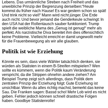
Lebens. Das urmännliche Streben nach Freiheit und das
urweibliche Prinzip der Begrenzung derselben:“Heute
kommst du früher nach Hause! Es war gestern schon so spät!
Und trink nicht so viel!“ Mann wird nicht jünger. Die Erde
auch nicht. Und bevor jemand die Genderkeule schwingt: In
den USA hat der Rollentausch sauber funktioniert. Trump
spielt die weibliche Mama des „Genug ist genug!“ mehr als
perfekt. Als narzistische Diva bereitet ihm dies offensichtlich
keine Probleme. Vielleicht erreicht er damit ungewollt mehr
für die Frauenbewegung als wir alle glauben.
Politik ist wie Erziehung
Könnte es sein, dass viele Wähler tatsächlich denken, sie
würden als Statisten in einem B-Streifen mitspielen? Wen
sollte es kümmern, wenn die Politik kaum Veränderung
verspricht, da die Strippen ohnehin andere ziehen? Am
Beispiel Trump zeigt sich allerdings, dass Politik dem
zentralen Prinzip der Erziehung folgt: Gute Erziehung ist
unsichtbar. Wenn du alles richtig machst, bemerkt das keine
Sau. Die Franken sagen: Bassd scho! Mehr Lob wird es nicht
geben. Fehler jedoch können schnell drastische Folgen
haben. Goodbye Statistenrolle!