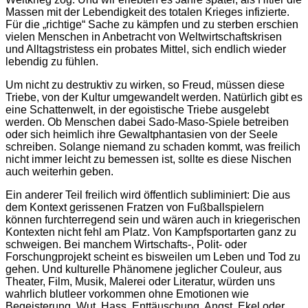
Massen mit der Lebendigkeit des totalen Krieges infizierte.
Für die „richtige“ Sache zu kämpfen und zu sterben erschien
vielen Menschen in Anbetracht von Weltwirtschaftskrisen
und Alltagstristess ein probates Mittel, sich endlich wieder
lebendig zu fühlen.
Um nicht zu destruktiv zu wirken, so Freud, müssen diese
Triebe, von der Kultur umgewandelt werden. Natürlich gibt es
eine Schattenwelt, in der egoistische Triebe ausgelebt
werden. Ob Menschen dabei Sado-Maso-Spiele betreiben
oder sich heimlich ihre Gewaltphantasien von der Seele
schreiben. Solange niemand zu schaden kommt, was freilich
nicht immer leicht zu bemessen ist, sollte es diese Nischen
auch weiterhin geben.
Ein anderer Teil freilich wird öffentlich subliminiert: Die aus
dem Kontext gerissenen Fratzen von Fußballspielern
können furchterregend sein und wären auch in kriegerischen
Kontexten nicht fehl am Platz. Von Kampfsportarten ganz zu
schweigen. Bei manchem Wirtschafts-, Polit- oder
Forschungprojekt scheint es bisweilen um Leben und Tod zu
gehen. Und kulturelle Phänomene jeglicher Couleur, aus
Theater, Film, Musik, Malerei oder Literatur, würden uns
wahrlich blutleer vorkommen ohne Emotionen wie
Begeisterung, Wut, Hass, Enttäuschung, Angst, Ekel oder