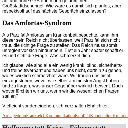
auf und ohne GPS durch den gefährlichen
Großstadtdschungel! Wie wäre es damit, sich planlos, aber
respektvoll auf das nächste Gespräch einzulassen?
Das Amfortas-Syndrom
Als Parzifal Amfortas am Krankenbett besuchte, kann ihm
dieser sein Reich nicht überlassen, weil Parzifal sich nicht
traut, die richtige Frage zu stellen. Das Reich muss somit
unregiert vor sich hindümpeln. Erst ein Jahr später schafft er
es und stellt die Frage: Was schmerzet dich.
Ich glaube, wie sind alle ein wenig krank, blind, sicherheits-
und freiheitsvernarrt und trauen uns nicht, dorthin zu gehen,
wo es wirklich schmerzhaft wäre. Wir trauen uns nicht,
einzugestehen, wovor wir selber am meisten Angst haben
und zu fragen, was unser Gegenüber wirklich bewegt. Doch
wovor fürchten wir uns, wenn wir die wesentlichen Fragen
stellen?
Vielleicht vor der eigenen, schmerzhaften Ehrlichkeit.
Armageddon
Frankreich
Kommunikation
Konflikt
Kooperation
Kulturk
Hoffnung statt Krise – Führen statt