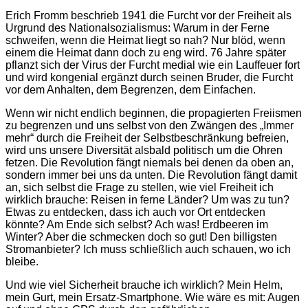
Erich Fromm beschrieb 1941 die Furcht vor der Freiheit als
Urgrund des Nationalsozialismus: Warum in der Ferne
schweifen, wenn die Heimat liegt so nah? Nur blöd, wenn
einem die Heimat dann doch zu eng wird. 76 Jahre später
pflanzt sich der Virus der Furcht medial wie ein Lauffeuer fort
und wird kongenial ergänzt durch seinen Bruder, die Furcht
vor dem Anhalten, dem Begrenzen, dem Einfachen.
Wenn wir nicht endlich beginnen, die propagierten Freiismen
zu begrenzen und uns selbst von den Zwängen des „Immer
mehr“ durch die Freiheit der Selbstbeschränkung befreien,
wird uns unsere Diversität alsbald politisch um die Ohren
fetzen. Die Revolution fängt niemals bei denen da oben an,
sondern immer bei uns da unten. Die Revolution fängt damit
an, sich selbst die Frage zu stellen, wie viel Freiheit ich
wirklich brauche: Reisen in ferne Länder? Um was zu tun?
Etwas zu entdecken, dass ich auch vor Ort entdecken
könnte? Am Ende sich selbst? Ach was! Erdbeeren im
Winter? Aber die schmecken doch so gut! Den billigsten
Stromanbieter? Ich muss schließlich auch schauen, wo ich
bleibe.
Und wie viel Sicherheit brauche ich wirklich? Mein Helm,
mein Gurt, mein Ersatz-Smartphone. Wie wäre es mit: Augen