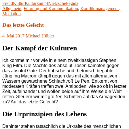
Freud
Kultur
Kulturkampf
Nietzsche
Pegida
Allgemein
,
Führung und Kommunikation
,
Konfliktmanagement
,
Mediation
Das letzte Gefecht
4. Mai 2017
Michael Hübler
Der Kampf der Kulturen
Ich komme mir vor wie in einem zweitklassigen Stephen
King Film. Die Mächte des absolut Bösen kämpfen gegen
das absolut Gute. Der hübsche und rhetorisch begabte
Jüngling Macron kämpft gegen das mit allen alternativen
Wassern gewaschene Schlachtroß Le Pen. Entkernt von
moderaten Kräften treffen zwei Antipoden, wie so oft in letzter
Zeit, aufeinander und wollen beide auf ihre Weise die Welt
retten. Steuern wir mit großen Schritten auf das Armageddon
zu? Auf das letzte Gefecht?
Die Urprinzipien des Lebens
Dahinter stehen tatsächlich die Urkräfte des menschlichen