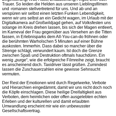
Trauer. So leiden die Helden aus unseren Lieblingsfilmen
und -romanen stellvertretend für uns. Und ab und an
verspüren wir selbst einen letzten Funken Lebendigkeit,
wenn wir uns selbst an ein Gedicht wagen, im Urlaub mit der
Digitalkamera auf Großwildjagd gehen, auf Volksfesten uns
solange im Kreis drehen lassen, bis sich der Magen entleert,
im Karneval der Frau gegenüber aus Versehen an die Titten
fassen, in Erlebnisparks dem All-You-can-do fröhnen oder
die berühmten Warholschen 5 Minuten auf einer Bühne
auskosten. Immerhin. Dass dabei so mancher über die
Strenge schlägt, verwundert kaum. Ist doch die Grenze
zwischen Spaß und Destruktion oftmals hauchdünn. Ein
wenig „purge“, wie die erfolgreiche Filmreihe zeigt, braucht
es anscheinend doch. Taxidriver lässt grüßen. Zumindest
lassen die Zuschauerzahlen eine gewisse Sehnsucht
vermuten.
Der Rest der Emotionen wird durch Regelwerke, Verbote
und Hierarchien eingedämmt, damit wir uns nicht doch noch
die Köpfe einschlagen. Diese heilige Dreifaltigkeit aus
Verboten, dem heimlichen oder offen ausgelebten echten
Erleben und der kulturellen und damit erlaubten
Umwandlung erscheint mir wie ein unbewusster
Gesellschaftsvertrag.