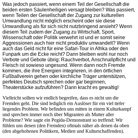
Was jedoch passiert, wenn einem Teil der Gesellschaft die
beiden ersten Säulenheiligen versagt bleiben? Was passiert,
wenn Teilen der Gesellschaft der Zugang zur kulturellen
Umwandlung nicht möglich erscheint oder sie diese
Umwandlung als für sich nicht nutzbringend ansieht? Wenn
diesem Teil zudem der Zugang zu Wirtschaft, Sport,
Wissenschaft oder Politik verwehrt ist und er somit seine
Aggressionen auch hier nicht produktiv umwandelt? Wenn
auch das Geld nicht für eine Safari-Tour in Afrika oder den
Funpark um die Ecke reicht? Dann bleiben wohl nur noch
Verbote und Gebote übrig: Rauchverbot, Anschnallpflicht und
Fleisch ist sowieso ungesund. Wenn dann noch Fremde
kommen, die ihre Energien integrieren, in den örtlichen
Fußballverein gehen oder kirchliche Träger unterstützen,
perfektes Deutsch sprechen oder gar beginnen,
Theaterstücke aufzuführen? Dann kracht es gewaltig!
Vielleicht sollten wir endlich begreifen, dass es nicht um die
Fremden geht. Die sind lediglich ein Auslöser für ein viel tiefer
liegendes Problem. Wir befinden uns mitten in einem Kulturkampf
und sprechen immer noch über Migranten als Mutter aller
Probleme? Wie sagte ein Pegida-Demonstrant so treffend: Wir
fühlen uns denen (den Fremden) oftmals näher als denen da oben
(den abgehobenen Politikern, Medien und Kulturschaffenden).