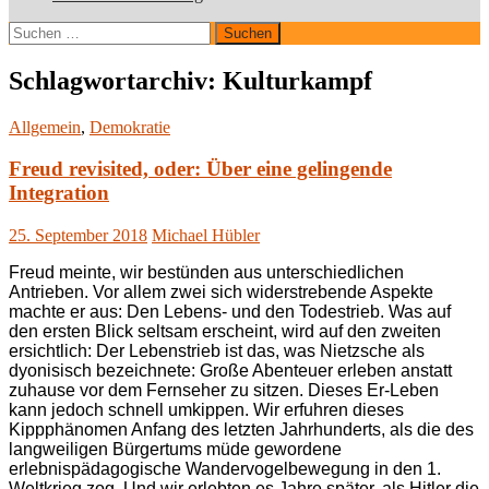
Suchen
nach:
Schlagwortarchiv: Kulturkampf
Allgemein
,
Demokratie
Freud revisited, oder: Über eine gelingende
Integration
25. September 2018
Michael Hübler
Freud meinte, wir bestünden aus unterschiedlichen
Antrieben. Vor allem zwei sich widerstrebende Aspekte
machte er aus: Den Lebens- und den Todestrieb. Was auf
den ersten Blick seltsam erscheint, wird auf den zweiten
ersichtlich: Der Lebenstrieb ist das, was Nietzsche als
dyonisisch bezeichnete: Große Abenteuer erleben anstatt
zuhause vor dem Fernseher zu sitzen. Dieses Er-Leben
kann jedoch schnell umkippen. Wir erfuhren dieses
Kippphänomen Anfang des letzten Jahrhunderts, als die des
langweiligen Bürgertums müde gewordene
erlebnispädagogische Wandervogelbewegung in den 1.
Weltkrieg zog. Und wir erlebten es Jahre später, als Hitler die