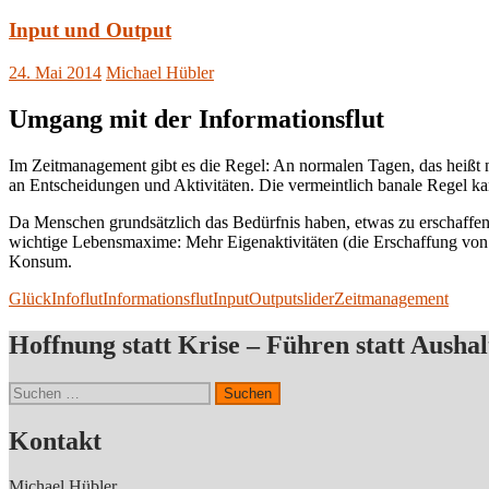
Input und Output
24. Mai 2014
Michael Hübler
Umgang mit der Informationsflut
Im Zeitmanagement gibt es die Regel: An normalen Tagen, das heißt ni
an Entscheidungen und Aktivitäten. Die vermeintlich banale Regel k
Da Menschen grundsätzlich das Bedürfnis haben, etwas zu erschaffen, d
wichtige Lebensmaxime: Mehr Eigenaktivitäten (die Erschaffung vo
Konsum.
Glück
Infoflut
Informationsflut
Input
Output
slider
Zeitmanagement
Hoffnung statt Krise – Führen statt Aushal
Suchen
nach:
Kontakt
Michael Hübler