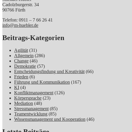
Cadolzburgerstr. 34
90766 Fürth
Telefon: 0911 – 7 66 26 41
info@m-huebler.de
Beitrags-Kategorien
Agilität
(31)
Allgemein
(286)
Change
(46)
Demokratie
(57)
Entscheidungsfindung und Kreativität
(66)
Frieden
(6)
Führung und Kommunikation
(167)
KI
(4)
Konfliktmanagement
(126)
Körpersprache
(23)
Mediation
(48)
Stressmanagement
(85)
Teamentwicklung
(85)
Wissensmanagement und Kooperation
(46)
Letzte Beiträge