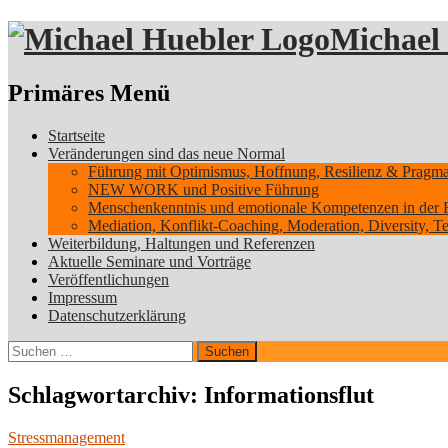
Michael
Suchen
Primäres Menü
Zum
Startseite
Inhalt
Veränderungen sind das neue Normal
springen
Führung mit Optimismus, Hoffnung, Resilienz & Pragmati
NEW WORK und Positive Führung
Menschenkenntnis und emotionale Kompetenzen in der 
Mediation, Konflikt-Coaching, Moderation, Diversity, 
Weiterbildung, Haltungen und Referenzen
Aktuelle Seminare und Vorträge
Veröffentlichungen
Impressum
Datenschutzerklärung
Suchen
nach:
Schlagwortarchiv: Informationsflut
Stressmanagement