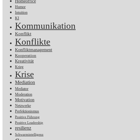
Homeoffice
Humor
Intuition
KI
Kommunikation
Konflikt
Konflikte
Konfliktmanagement
Kooperation
Kreativität
Krieg
Krise
Mediation
Mediator
Moderation
Motivation
Netzwerke
Perfektionismus
Positive Führung
Positive Leadership
resilienz
Schwarmintelligenz