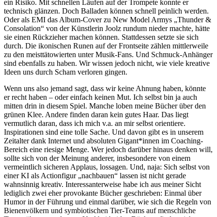
ein Risiko. Mit schnellen Läufen auf der Trompete konnte er
technisch glänzen. Doch Balladen können schnell peinlich werden.
Oder als EMI das Album-Cover zu New Model Armys „Thunder &
Consolation“ von der Künstlerin Joolz rundum nieder machte, hätte
sie einen Rückzieher machen können. Stattdessen setzte sie sich
durch. Die ikonischen Runen auf der Frontseite zählen mittlerweile
zu den meisttätowierten unter Musik-Fans. Und Schmuck-Anhänger
sind ebenfalls zu haben. Wir wissen jedoch nicht, wie viele kreative
Ideen uns durch Scham verloren gingen.
Wenn uns also jemand sagt, dass wir keine Ahnung haben, könnte
er recht haben – oder einfach keinen Mut. Ich selbst bin ja auch
mitten drin in diesem Spiel. Manche loben meine Bücher über den
grünen Klee. Andere finden daran kein gutes Haar. Das liegt
vermutlich daran, dass ich mich v.a. an mir selbst orientiere.
Inspirationen sind eine tolle Sache. Und davon gibt es in unserem
Zeitalter dank Internet und absoluten Gigant*innen im Coaching-
Bereich eine riesige Menge. Wer jedoch darüber hinaus denken will,
sollte sich von der Meinung anderer, insbesondere von einem
vermeintlich sicheren Applaus, lossagen. Und, naja: Sich selbst von
einer KI als Actionfigur „nachbauen“ lassen ist nicht gerade
wahnsinnig kreativ. Interessanterweise habe ich aus meiner Sicht
lediglich zwei eher provokante Bücher geschrieben: Einmal über
Humor in der Führung und einmal darüber, wie sich die Regeln von
Bienenvölkern und symbiotischen Tier-Teams auf menschliche