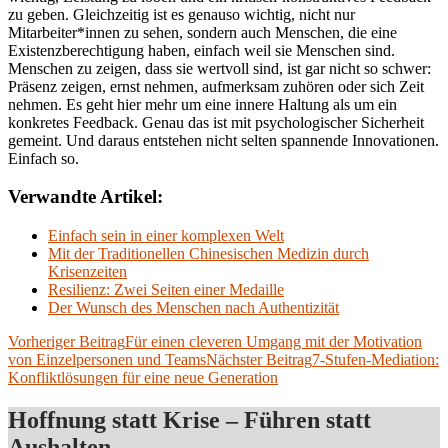
zu geben. Gleichzeitig ist es genauso wichtig, nicht nur
Mitarbeiter*innen zu sehen, sondern auch Menschen, die eine
Existenzberechtigung haben, einfach weil sie Menschen sind.
Menschen zu zeigen, dass sie wertvoll sind, ist gar nicht so schwer:
Präsenz zeigen, ernst nehmen, aufmerksam zuhören oder sich Zeit
nehmen. Es geht hier mehr um eine innere Haltung als um ein
konkretes Feedback. Genau das ist mit psychologischer Sicherheit
gemeint. Und daraus entstehen nicht selten spannende Innovationen.
Einfach so.
Verwandte Artikel:
Einfach sein in einer komplexen Welt
Mit der Traditionellen Chinesischen Medizin durch
Krisenzeiten
Resilienz: Zwei Seiten einer Medaille
Der Wunsch des Menschen nach Authentizität
Beitragsnavigation
Vorheriger Beitrag
Für einen cleveren Umgang mit der Motivation
von Einzelpersonen und Teams
Nächster Beitrag
7-Stufen-Mediation:
Konfliktlösungen für eine neue Generation
Hoffnung statt Krise – Führen statt
Aushalten