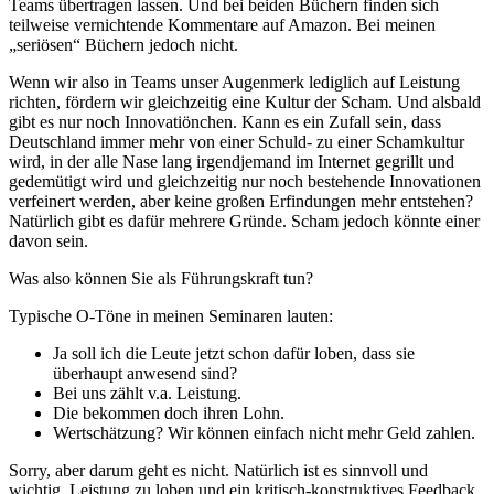
Teams übertragen lassen. Und bei beiden Büchern finden sich
teilweise vernichtende Kommentare auf Amazon. Bei meinen
„seriösen“ Büchern jedoch nicht.
Wenn wir also in Teams unser Augenmerk lediglich auf Leistung
richten, fördern wir gleichzeitig eine Kultur der Scham. Und alsbald
gibt es nur noch Innovatiönchen. Kann es ein Zufall sein, dass
Deutschland immer mehr von einer Schuld- zu einer Schamkultur
wird, in der alle Nase lang irgendjemand im Internet gegrillt und
gedemütigt wird und gleichzeitig nur noch bestehende Innovationen
verfeinert werden, aber keine großen Erfindungen mehr entstehen?
Natürlich gibt es dafür mehrere Gründe. Scham jedoch könnte einer
davon sein.
Was also können Sie als Führungskraft tun?
Typische O-Töne in meinen Seminaren lauten:
Ja soll ich die Leute jetzt schon dafür loben, dass sie
überhaupt anwesend sind?
Bei uns zählt v.a. Leistung.
Die bekommen doch ihren Lohn.
Wertschätzung? Wir können einfach nicht mehr Geld zahlen.
Sorry, aber darum geht es nicht. Natürlich ist es sinnvoll und
wichtig, Leistung zu loben und ein kritisch-konstruktives Feedback