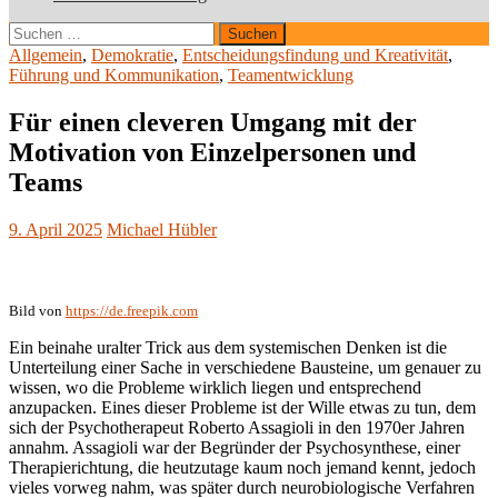
Suchen
nach:
Allgemein
,
Demokratie
,
Entscheidungsfindung und Kreativität
,
Führung und Kommunikation
,
Teamentwicklung
Für einen cleveren Umgang mit der
Motivation von Einzelpersonen und
Teams
9. April 2025
Michael Hübler
Bild von
https://de.freepik.com
Ein beinahe uralter Trick aus dem systemischen Denken ist die
Unterteilung einer Sache in verschiedene Bausteine, um genauer zu
wissen, wo die Probleme wirklich liegen und entsprechend
anzupacken. Eines dieser Probleme ist der Wille etwas zu tun, dem
sich der Psychotherapeut Roberto Assagioli in den 1970er Jahren
annahm. Assagioli war der Begründer der Psychosynthese, einer
Therapierichtung, die heutzutage kaum noch jemand kennt, jedoch
vieles vorweg nahm, was später durch neurobiologische Verfahren