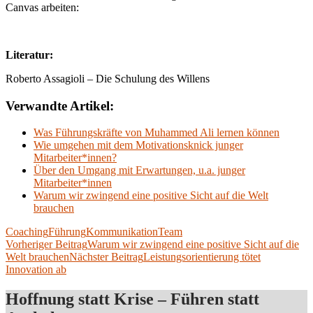
Canvas arbeiten:
Literatur:
Roberto Assagioli – Die Schulung des Willens
Verwandte Artikel:
Was Führungskräfte von Muhammed Ali lernen können
Wie umgehen mit dem Motivationsknick junger
Mitarbeiter*innen?
Über den Umgang mit Erwartungen, u.a. junger
Mitarbeiter*innen
Warum wir zwingend eine positive Sicht auf die Welt
brauchen
Coaching
Führung
Kommunikation
Team
Beitragsnavigation
Vorheriger Beitrag
Warum wir zwingend eine positive Sicht auf die
Welt brauchen
Nächster Beitrag
Leistungsorientierung tötet
Innovation ab
Hoffnung statt Krise – Führen statt