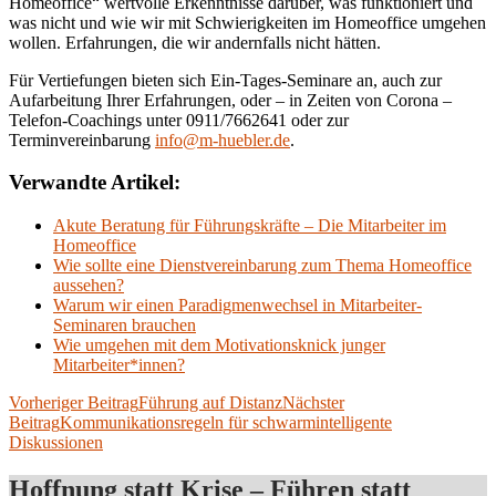
Homeoffice“ wertvolle Erkenntnisse darüber, was funktioniert und
was nicht und wie wir mit Schwierigkeiten im Homeoffice umgehen
wollen. Erfahrungen, die wir andernfalls nicht hätten.
Für Vertiefungen bieten sich Ein-Tages-Seminare an, auch zur
Aufarbeitung Ihrer Erfahrungen, oder – in Zeiten von Corona –
Telefon-Coachings unter 0911/7662641 oder zur
Terminvereinbarung
info@m-huebler.de
.
Verwandte Artikel:
Akute Beratung für Führungskräfte – Die Mitarbeiter im
Homeoffice
Wie sollte eine Dienstvereinbarung zum Thema Homeoffice
aussehen?
Warum wir einen Paradigmenwechsel in Mitarbeiter-
Seminaren brauchen
Wie umgehen mit dem Motivationsknick junger
Mitarbeiter*innen?
Beitragsnavigation
Vorheriger Beitrag
Führung auf Distanz
Nächster
Beitrag
Kommunikationsregeln für schwarmintelligente
Diskussionen
Hoffnung statt Krise – Führen statt