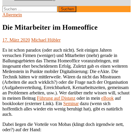
Suchen
nach:
Allgemein
Die Mitarbeiter im Homeoffice
17. März 2020
Michael Hübler
Es ist schon paradox (oder auch nicht). Seit einigen Jahren
versuchen Firmen (weniger) und Mitarbeiter (mehr) gerade in
Ballungsgebieten das Thema Homeoffice voranzubringen, mit
insgesamt eher bescheidenem Erfolg. Zuletzt gab es einen weiteren
Meilenstein in Punkte mobiler Digitalisierung: Die eAkte. Die
Technik hätten wir mittlerweile. Wären da nicht das Misstrauen
(Arbeiten die auch wirklich?) oder die Frage nach der Organisation
(Aufgabenverteilung, Erreichbarkeit, Kernarbeitszeiten, gemeinsam
an Problemen arbeiten, usw.). Wer darüber mehr wissen will, schaut
in meinen Beitrag
Führung auf Distanz
oder in mein
eBook
auf
booklooker (externer Link). Ein
Seminar
dazu (wenn sich
hoffentlich alles wieder ein wenig beruhigt hat), gibt es natürlich
auch.
Dabei liegen die Vorteile von Mobas (klingt doch irgendwie nett,
oder?) auf der Hand: