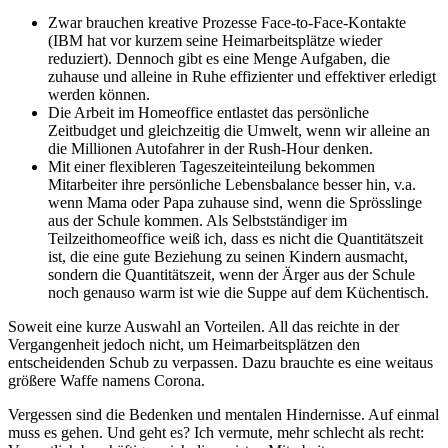
Zwar brauchen kreative Prozesse Face-to-Face-Kontakte
(IBM hat vor kurzem seine Heimarbeitsplätze wieder
reduziert). Dennoch gibt es eine Menge Aufgaben, die
zuhause und alleine in Ruhe effizienter und effektiver erledigt
werden können.
Die Arbeit im Homeoffice entlastet das persönliche
Zeitbudget und gleichzeitig die Umwelt, wenn wir alleine an
die Millionen Autofahrer in der Rush-Hour denken.
Mit einer flexibleren Tageszeiteinteilung bekommen
Mitarbeiter ihre persönliche Lebensbalance besser hin, v.a.
wenn Mama oder Papa zuhause sind, wenn die Sprösslinge
aus der Schule kommen. Als Selbstständiger im
Teilzeithomeoffice weiß ich, dass es nicht die Quantitätszeit
ist, die eine gute Beziehung zu seinen Kindern ausmacht,
sondern die Quantitätszeit, wenn der Ärger aus der Schule
noch genauso warm ist wie die Suppe auf dem Küchentisch.
Soweit eine kurze Auswahl an Vorteilen. All das reichte in der
Vergangenheit jedoch nicht, um Heimarbeitsplätzen den
entscheidenden Schub zu verpassen. Dazu brauchte es eine weitaus
größere Waffe namens Corona.
Vergessen sind die Bedenken und mentalen Hindernisse. Auf einmal
muss es gehen. Und geht es? Ich vermute, mehr schlecht als recht: