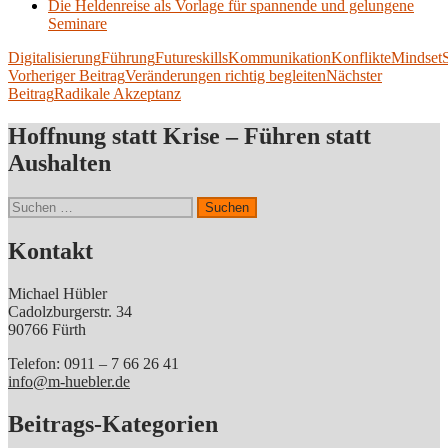
Die Heldenreise als Vorlage für spannende und gelungene
Seminare
Digitalisierung
Führung
Futureskills
Kommunikation
Konflikte
Mindset
S
Beitragsnavigation
Vorheriger Beitrag
Veränderungen richtig begleiten
Nächster
Beitrag
Radikale Akzeptanz
Hoffnung statt Krise – Führen statt
Aushalten
Suchen
nach:
Kontakt
Michael Hübler
Cadolzburgerstr. 34
90766 Fürth
Telefon: 0911 – 7 66 26 41
info@m-huebler.de
Beitrags-Kategorien