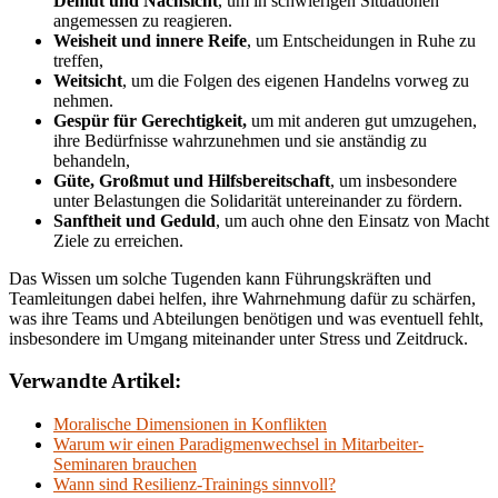
Demut und Nachsicht
, um in schwierigen Situationen
angemessen zu reagieren.
Weisheit und innere Reife
, um Entscheidungen in Ruhe zu
treffen,
Weitsicht
, um die Folgen des eigenen Handelns vorweg zu
nehmen.
Gespür für Gerechtigkeit,
um mit anderen gut umzugehen,
ihre Bedürfnisse wahrzunehmen und sie anständig zu
behandeln,
Güte, Großmut und
Hilfsbereitschaft
, um insbesondere
unter Belastungen die Solidarität untereinander zu fördern.
Sanftheit und Geduld
, um auch ohne den Einsatz von Macht
Ziele zu erreichen.
Das Wissen um solche Tugenden kann Führungskräften und
Teamleitungen dabei helfen, ihre Wahrnehmung dafür zu schärfen,
was ihre Teams und Abteilungen benötigen und was eventuell fehlt,
insbesondere im Umgang miteinander unter Stress und Zeitdruck.
Verwandte Artikel:
Moralische Dimensionen in Konflikten
Warum wir einen Paradigmenwechsel in Mitarbeiter-
Seminaren brauchen
Wann sind Resilienz-Trainings sinnvoll?