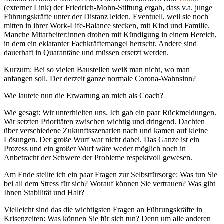
(externer Link) der Friedrich-Mohn-Stiftung ergab, dass v.a. junge
Führungskräfte unter der Distanz leiden. Eventuell, weil sie noch
mitten in ihrer Work-Life-Balance stecken, mit Kind und Familie.
Manche Mitarbeiter:innen drohen mit Kündigung in einem Bereich,
in dem ein eklatanter Fachkräftemangel herrscht. Andere sind
dauerhaft in Quarantäne und müssen ersetzt werden.
Kurzum: Bei so vielen Baustellen weiß man nicht, wo man
anfangen soll. Der derzeit ganze normale Corona-Wahnsinn?
Wie lautete nun die Erwartung an mich als Coach?
Wie gesagt: Wir unterhielten uns. Ich gab ein paar Rückmeldungen.
Wir setzten Prioritäten zwischen wichtig und dringend. Dachten
über verschiedene Zukunftsszenarien nach und kamen auf kleine
Lösungen. Der große Wurf war nicht dabei. Das Ganze ist ein
Prozess und ein großer Wurf wäre weder möglich noch in
Anbetracht der Schwere der Probleme respektvoll gewesen.
Am Ende stellte ich ein paar Fragen zur Selbstfürsorge: Was tun Sie
bei all dem Stress für sich? Worauf können Sie vertrauen? Was gibt
Ihnen Stabilität und Halt?
Vielleicht sind das die wichtigsten Fragen an Führungskräfte in
Krisenzeiten: Was können Sie für sich tun? Denn um alle anderen