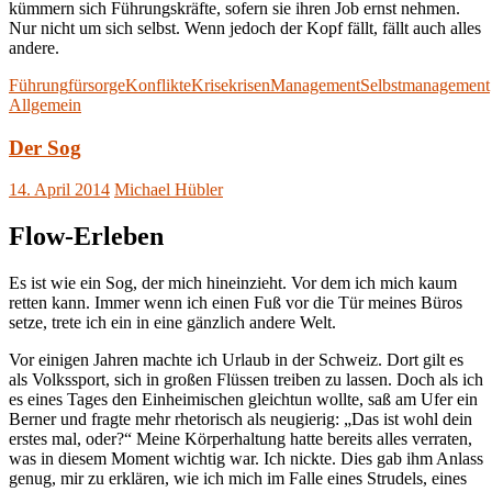
kümmern sich Führungskräfte, sofern sie ihren Job ernst nehmen.
Nur nicht um sich selbst. Wenn jedoch der Kopf fällt, fällt auch alles
andere.
Führung
fürsorge
Konflikte
Krise
krisen
Management
Selbstmanagement
Allgemein
Der Sog
14. April 2014
Michael Hübler
Flow-Erleben
Es ist wie ein Sog, der mich hineinzieht. Vor dem ich mich kaum
retten kann. Immer wenn ich einen Fuß vor die Tür meines Büros
setze, trete ich ein in eine gänzlich andere Welt.
Vor einigen Jahren machte ich Urlaub in der Schweiz. Dort gilt es
als Volkssport, sich in großen Flüssen treiben zu lassen. Doch als ich
es eines Tages den Einheimischen gleichtun wollte, saß am Ufer ein
Berner und fragte mehr rhetorisch als neugierig: „Das ist wohl dein
erstes mal, oder?“ Meine Körperhaltung hatte bereits alles verraten,
was in diesem Moment wichtig war. Ich nickte. Dies gab ihm Anlass
genug, mir zu erklären, wie ich mich im Falle eines Strudels, eines