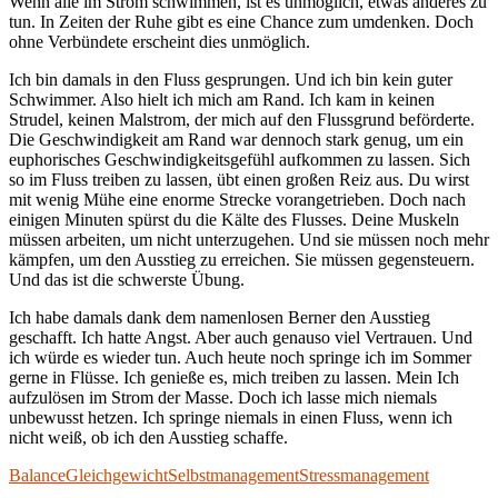
Wenn alle im Strom schwimmen, ist es unmöglich, etwas anderes zu
tun. In Zeiten der Ruhe gibt es eine Chance zum umdenken. Doch
ohne Verbündete erscheint dies unmöglich.
Ich bin damals in den Fluss gesprungen. Und ich bin kein guter
Schwimmer. Also hielt ich mich am Rand. Ich kam in keinen
Strudel, keinen Malstrom, der mich auf den Flussgrund beförderte.
Die Geschwindigkeit am Rand war dennoch stark genug, um ein
euphorisches Geschwindigkeitsgefühl aufkommen zu lassen. Sich
so im Fluss treiben zu lassen, übt einen großen Reiz aus. Du wirst
mit wenig Mühe eine enorme Strecke vorangetrieben. Doch nach
einigen Minuten spürst du die Kälte des Flusses. Deine Muskeln
müssen arbeiten, um nicht unterzugehen. Und sie müssen noch mehr
kämpfen, um den Ausstieg zu erreichen. Sie müssen gegensteuern.
Und das ist die schwerste Übung.
Ich habe damals dank dem namenlosen Berner den Ausstieg
geschafft. Ich hatte Angst. Aber auch genauso viel Vertrauen. Und
ich würde es wieder tun. Auch heute noch springe ich im Sommer
gerne in Flüsse. Ich genieße es, mich treiben zu lassen. Mein Ich
aufzulösen im Strom der Masse. Doch ich lasse mich niemals
unbewusst hetzen. Ich springe niemals in einen Fluss, wenn ich
nicht weiß, ob ich den Ausstieg schaffe.
Balance
Gleichgewicht
Selbstmanagement
Stressmanagement