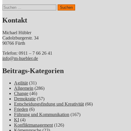
Suchen
nach:
Kontakt
Michael Hübler
Cadolzburgerstr. 34
90766 Fürth
Telefon: 0911 – 7 66 26 41
info@m-huebler.de
Beitrags-Kategorien
Agilität
(31)
Allgemein
(286)
Change
(46)
Demokratie
(57)
Entscheidungsfindung und Kreativität
(66)
Frieden
(6)
Führung und Kommunikation
(167)
KI
(4)
Konfliktmanagement
(126)
Körpersprache
(23)