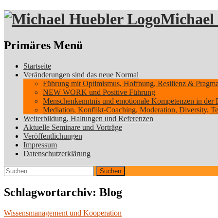
Michael
Suchen
Primäres Menü
Zum
Startseite
Inhalt
Veränderungen sind das neue Normal
springen
Führung mit Optimismus, Hoffnung, Resilienz & Pragmati
NEW WORK und Positive Führung
Menschenkenntnis und emotionale Kompetenzen in der 
Mediation, Konflikt-Coaching, Moderation, Diversity, 
Weiterbildung, Haltungen und Referenzen
Aktuelle Seminare und Vorträge
Veröffentlichungen
Impressum
Datenschutzerklärung
Suchen
nach:
Schlagwortarchiv: Blog
Wissensmanagement und Kooperation