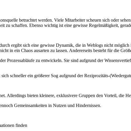
ionsquelle betrachtet werden. Viele Mitarbeiter scheuen sich oder seh
zu schaffen. Ebenso wichtig ist eine gewisse Regelmäßigkeit, gerade
ch ergibt sich eine gewisse Dynamik, die in Weblogs nicht möglich is
cht in ein Chaos ausarten zu lassen. Andererseits besteht für die Grö
er Prozessabläufe zu entwickeln. Sie sind aufgrund der Wissensvertiefu
gibt sich schneller ein größerer Sog aufgrund der Reziprozitäts-(Wiederg
et. Allerdings bieten kleinere, exklusivere Gruppen den Vorteil, die 
dennoch Gemeinsamkeiten in Nutzen und Hindernissen.
mationen finden