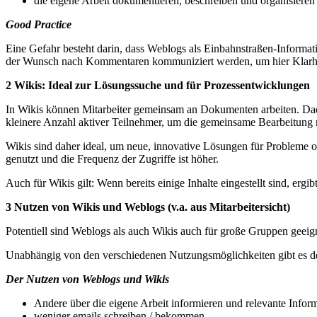
die eigene Arbeit dokumentieren, beschreiben und organisieren
Good Practice
Eine Gefahr besteht darin, dass Weblogs als Einbahnstraßen-Informat
der Wunsch nach Kommentaren kommuniziert werden, um hier Klarheit 
2 Wikis: Ideal zur Lösungssuche und für Prozessentwicklungen
In Wikis können Mitarbeiter gemeinsam an Dokumenten arbeiten. Dadur
kleinere Anzahl aktiver Teilnehmer, um die gemeinsame Bearbeitung ni
Wikis sind daher ideal, um neue, innovative Lösungen für Probleme od
genutzt und die Frequenz der Zugriffe ist höher.
Auch für Wikis gilt: Wenn bereits einige Inhalte eingestellt sind, er
3 Nutzen von Wikis und Weblogs (v.a. aus Mitarbeitersicht)
Potentiell sind Weblogs als auch Wikis auch für große Gruppen geeign
Unabhängig von den verschiedenen Nutzungsmöglichkeiten gibt es 
Der Nutzen von Weblogs und Wikis
Andere über die eigene Arbeit informieren und relevante Infor
weniger emails schreiben / bekommen