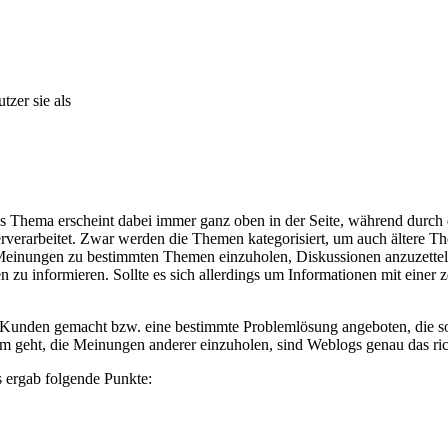
zer sie als
es Thema erscheint dabei immer ganz oben in der Seite, während durc
erverarbeitet. Zwar werden die Themen kategorisiert, um auch ältere T
einungen zu bestimmten Themen einzuholen, Diskussionen anzuzetteln
 zu informieren. Sollte es sich allerdings um Informationen mit einer ze
em Kunden gemacht bzw. eine bestimmte Problemlösung angeboten, die s
rum geht, die Meinungen anderer einzuholen, sind Weblogs genau das r
 ergab folgende Punkte: