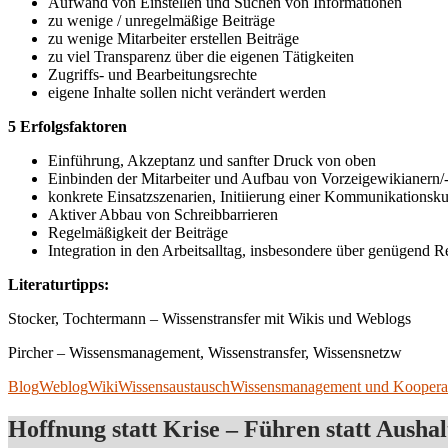
Aufwand von Einstellen und Suchen von Informationen
zu wenige / unregelmäßige Beiträge
zu wenige Mitarbeiter erstellen Beiträge
zu viel Transparenz über die eigenen Tätigkeiten
Zugriffs- und Bearbeitungsrechte
eigene Inhalte sollen nicht verändert werden
5 Erfolgsfaktoren
Einführung, Akzeptanz und sanfter Druck von oben
Einbinden der Mitarbeiter und Aufbau von Vorzeigewikianern
konkrete Einsatzszenarien, Initiierung einer Kommunikationskul
Aktiver Abbau von Schreibbarrieren
Regelmäßigkeit der Beiträge
Integration in den Arbeitsalltag, insbesondere über genügend Re
Literaturtipps:
Stocker, Tochtermann – Wissenstransfer mit Wikis und Weblogs
Pircher – Wissensmanagement, Wissenstransfer, Wissensnetzw
Blog
Weblog
Wiki
Wissensaustausch
Wissensmanagement und Koopera
Hoffnung statt Krise – Führen statt Aushal