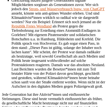
Gleichzeitig nutzen jüngere Generationen digitale
Möglichkeiten sorgloser als Generationen zuvor. Wer sich
jedoch den
Strom- und Wasserverbrauch bspw. von ChatGPT
ansieht, könnte sein anti-grünes Wunder erleben. Und sind
Klimaaktivist*innen wirklich so radikal wie sie dargestellt
werden? Nur ein Beispiel: Erinnert sich noch jemand an die
Republik Freies Wendland
als Protest gegen die
Tiefenbohrung zur Erstellung eines Atommüll-Endlagers in
Gorleben? Mit eigenem Piratensender und solidarischen
Botschaften u.a. in Hamburg, Hildesheim und Krefeld. Die
Politik sprach von Hochverrat. Es gab sogar einen Pass, in
dem stand: „Dieser Pass ist gültig, solange der Inhaber noch
lachen kann“. Mir scheint, der Protest war damals radikaler
als heutzutage, weil sowohl Gesellschaft als auch Medien und
Politik heute insgesamt wohlwollender auf solche
Protestaktionen reagieren. Damals war das absolutes Neuland.
Laut Berichten wurden die Besetzer*innen mit zum Teil
brutaler Härte von der Polizei davon geschleppt, geschleift
und gestoßen, während Klimaaktivist*innen heute beinahe
schon sanft von der Straße entfernt werden. Wenn nicht ist der
Aufschrei in den digitalen Medien gegen Polizeigewalt groß.
Jede Generation hat ihre Aktivist*innen und einflussreiche
Strömungen. Diese sind heute vermutlich einflussreicher als früher,
da gesellschaftliche Macht heutzutage nicht nur auf finanziellen