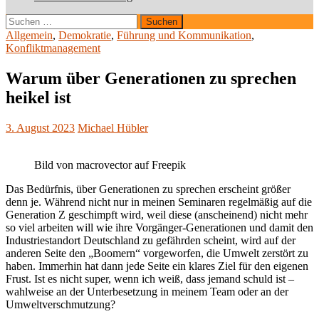
Suchen
nach:
Allgemein
,
Demokratie
,
Führung und Kommunikation
,
Konfliktmanagement
Warum über Generationen zu sprechen
heikel ist
3. August 2023
Michael Hübler
Bild von macrovector auf Freepik
Das Bedürfnis, über Generationen zu sprechen erscheint größer
denn je. Während nicht nur in meinen Seminaren regelmäßig auf die
Generation Z geschimpft wird, weil diese (anscheinend) nicht mehr
so viel arbeiten will wie ihre Vorgänger-Generationen und damit den
Industriestandort Deutschland zu gefährden scheint, wird auf der
anderen Seite den „Boomern“ vorgeworfen, die Umwelt zerstört zu
haben. Immerhin hat dann jede Seite ein klares Ziel für den eigenen
Frust. Ist es nicht super, wenn ich weiß, dass jemand schuld ist –
wahlweise an der Unterbesetzung in meinem Team oder an der
Umweltverschmutzung?