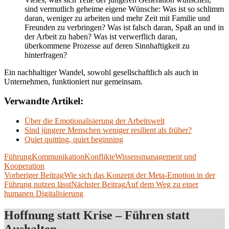
sind vermutlich geheime eigene Wünsche: Was ist so schlimm
daran, weniger zu arbeiten und mehr Zeit mit Familie und
Freunden zu verbringen? Was ist falsch daran, Spaß an und in
der Arbeit zu haben? Was ist verwerflich daran,
überkommene Prozesse auf deren Sinnhaftigkeit zu
hinterfragen?
Ein nachhaltiger Wandel, sowohl gesellschaftlich als auch in
Unternehmen, funktioniert nur gemeinsam.
Verwandte Artikel:
Über die Emotionalisierung der Arbeitswelt
Sind jüngere Menschen weniger resilient als früher?
Quiet quitting, quiet beginning
Führung
Kommunikation
Konflikte
Wissensmanagement und
Kooperation
Beitragsnavigation
Vorheriger Beitrag
Wie sich das Konzept der Meta-Emotion in der
Führung nutzen lässt
Nächster Beitrag
Auf dem Weg zu einer
humanen Digitalisierung
Hoffnung statt Krise – Führen statt
Aushalten