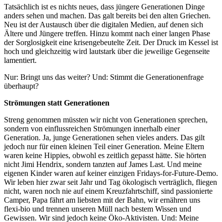
Tatsächlich ist es nichts neues, dass jüngere Generationen Dinge
anders sehen und machen. Das galt bereits bei den alten Griechen.
Neu ist der Austausch über die digitalen Medien, auf denen sich
Ältere und Jüngere treffen. Hinzu kommt nach einer langen Phase
der Sorglosigkeit eine krisengebeutelte Zeit. Der Druck im Kessel ist
hoch und gleichzeitig wird lautstark über die jeweilige Gegenseite
lamentiert.
Nur: Bringt uns das weiter? Und: Stimmt die Generationenfrage
überhaupt?
Strömungen statt Generationen
Streng genommen müssten wir nicht von Generationen sprechen,
sondern von einflussreichen Strömungen innerhalb einer
Generation. Ja, junge Generationen sehen vieles anders. Das gilt
jedoch nur für einen kleinen Teil einer Generation. Meine Eltern
waren keine Hippies, obwohl es zeitlich gepasst hätte. Sie hörten
nicht Jimi Hendrix, sondern tanzten auf James Last. Und meine
eigenen Kinder waren auf keiner einzigen Fridays-for-Future-Demo.
Wir leben hier zwar seit Jahr und Tag ökologisch verträglich, fliegen
nicht, waren noch nie auf einem Kreuzfahrtschiff, sind passionierte
Camper, Papa fährt am liebsten mit der Bahn, wir ernähren uns
flexi-bio und trennen unseren Müll nach bestem Wissen und
Gewissen. Wir sind jedoch keine Öko-Aktivisten. Und: Meine