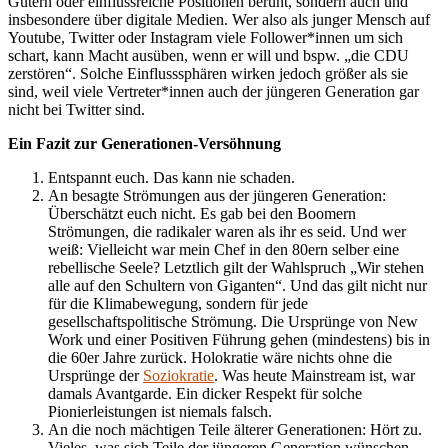
Gütern oder einflussreiche Positionen beruht, sondern auch und
insbesondere über digitale Medien. Wer also als junger Mensch auf
Youtube, Twitter oder Instagram viele Follower*innen um sich
schart, kann Macht ausüben, wenn er will und bspw. „die CDU
zerstören“. Solche Einflusssphären wirken jedoch größer als sie
sind, weil viele Vertreter*innen auch der jüngeren Generation gar
nicht bei Twitter sind.
Ein Fazit zur Generationen-Versöhnung
Entspannt euch. Das kann nie schaden.
An besagte Strömungen aus der jüngeren Generation:
Überschätzt euch nicht. Es gab bei den Boomern
Strömungen, die radikaler waren als ihr es seid. Und wer
weiß: Vielleicht war mein Chef in den 80ern selber eine
rebellische Seele? Letztlich gilt der Wahlspruch „Wir stehen
alle auf den Schultern von Giganten“. Und das gilt nicht nur
für die Klimabewegung, sondern für jede
gesellschaftspolitische Strömung. Die Ursprünge von New
Work und einer Positiven Führung gehen (mindestens) bis in
die 60er Jahre zurück. Holokratie wäre nichts ohne die
Ursprünge der
Soziokratie
. Was heute Mainstream ist, war
damals Avantgarde. Ein dicker Respekt für solche
Pionierleistungen ist niemals falsch.
An die noch mächtigen Teile älterer Generationen: Hört zu.
Vieles, was sich Teile der jüngeren Generation wünschen,