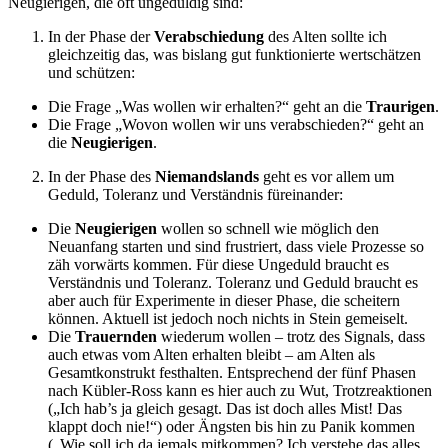
Neugierigen, die oft ungeduldig sind:
In der Phase der
Verabschiedung
des Alten sollte ich
gleichzeitig das, was bislang gut funktionierte wertschätzen
und schützen:
Die Frage „Was wollen wir erhalten?“ geht an die
Traurigen
.
Die Frage „Wovon wollen wir uns verabschieden?“ geht an
die
Neugierigen
.
In der Phase des
Niemandslands
geht es vor allem um
Geduld, Toleranz und Verständnis füreinander:
Die
Neugierigen
wollen so schnell wie möglich den
Neuanfang starten und sind frustriert, dass viele Prozesse so
zäh vorwärts kommen. Für diese Ungeduld braucht es
Verständnis und Toleranz. Toleranz und Geduld braucht es
aber auch für Experimente in dieser Phase, die scheitern
können. Aktuell ist jedoch noch nichts in Stein gemeiselt.
Die
Trauernden
wiederum wollen – trotz des Signals, dass
auch etwas vom Alten erhalten bleibt – am Alten als
Gesamtkonstrukt festhalten. Entsprechend der fünf Phasen
nach Kübler-Ross kann es hier auch zu Wut, Trotzreaktionen
(„Ich hab’s ja gleich gesagt. Das ist doch alles Mist! Das
klappt doch nie!“) oder Ängsten bis hin zu Panik kommen
(„Wie soll ich da jemals mitkommen? Ich verstehe das alles