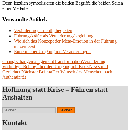
Denn letztlich symbolisieren die beiden Begriffe die beiden Seiten
einer Medaille.
Verwandte Artikel:
Veränderungen richtig begleiten
Führungskräfte als Veränderungsbegleitung
Wie sich das Konzept der Meta-Emotion in der Führung
nutzen lässt
Ein ehrlicher Umgang mit Veränderungen
Change
Changemanagement
Transformation
Veränderung
Beitragsnavigation
Vorheriger Beitrag
Über den Umgang mit Fake-News und
Gerüchten
Nächster Beitrag
Der Wunsch des Menschen nach
Authentizität
Hoffnung statt Krise – Führen statt
Aushalten
Suchen
nach:
Kontakt