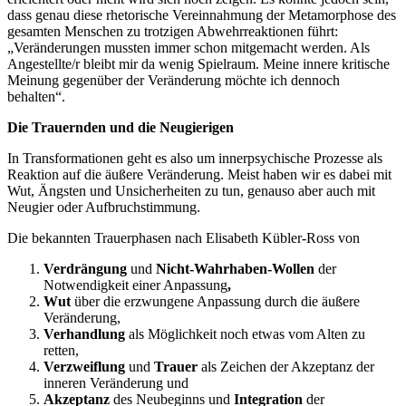
dass genau diese rhetorische Vereinnahmung der Metamorphose des
gesamten Menschen zu trotzigen Abwehrreaktionen führt:
„Veränderungen mussten immer schon mitgemacht werden. Als
Angestellte/r bleibt mir da wenig Spielraum. Meine innere kritische
Meinung gegenüber der Veränderung möchte ich dennoch
behalten“.
Die Trauernden und die Neugierigen
In Transformationen geht es also um innerpsychische Prozesse als
Reaktion auf die äußere Veränderung. Meist haben wir es dabei mit
Wut, Ängsten und Unsicherheiten zu tun, genauso aber auch mit
Neugier oder Aufbruchstimmung.
Die bekannten Trauerphasen nach Elisabeth Kübler-Ross von
Verdrängung
und
Nicht-Wahrhaben-Wollen
der
Notwendigkeit einer Anpassung
,
Wut
über die erzwungene Anpassung durch die äußere
Veränderung,
Verhandlung
als Möglichkeit noch etwas vom Alten zu
retten,
Verzweiflung
und
Trauer
als Zeichen der Akzeptanz der
inneren Veränderung und
Akzeptanz
des Neubeginns und
Integration
der