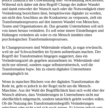
jedoch zusätzlich als Umwandlung oder Verwandlung beschreiben.
Während sich daher mit dem Begriff Change der äußere Wandel
und damit entweder der Wunsch nach oder die Notwendigkeit einer
Veränderung bezeichnen lässt, beispielsweise digitaler zu werden,
um nicht den Anschluss an die Konkurrenz zu verpassen, zielt ein
Transformationsprozess auf den inneren Wandel von Menschen,
Teams und Organisationen ab. Das gesamte Unternehmen soll sich
von innen heraus verändern. Es soll seine innere Einstellungen und
Haltungen verändern als wäre es ein Mensch inmitten eines
psychologischen Transformationsprozesses.
In Changeprozessen sind Widerstände erlaubt, ja sogar erwünscht,
weil sie auf Schwachstellen im System aufmerksam machen. Der
Begriff der Transformation hingegen suggeriert, dass ein
Veränderungsziel als gegeben anzunehmen ist. Widerstände sind
nicht nur störend, sondern sogar selbstzerstörerisch, weil die
Transformation bspw. hin zu einem digitalen Unternehmen
unumgänglich ist.
Wenn in manchen Büchern von der digitalen Transformation die
Rede ist, geht es jedoch in der Regel nicht um die Mensch-
Maschine. Aus der Wahl der Begrifflichkeit lässt sich wohl eher der
Wunsch ablesen, dass Veränderungen in Unternehmen nicht nur
oberflächlich mitgemacht, sondern tatsächlich gelebt werden sollen.
Ob die Nutzung des Transformationsbegriffs Veränderungen
erleichtert oder nicht wird sich noch zeigen. Es könnte jedoch sein,