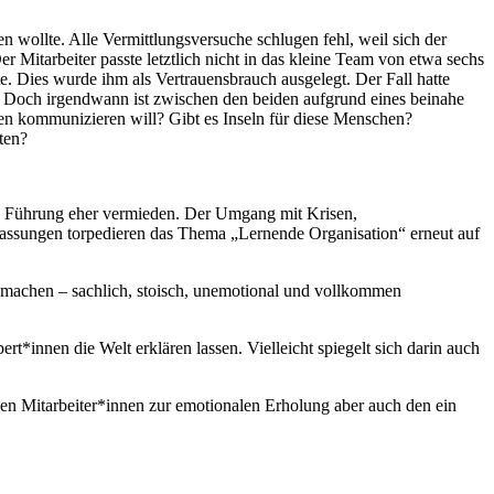
n wollte. Alle Vermittlungsversuche schlugen fehl, weil sich der
 Mitarbeiter passte letztlich nicht in das kleine Team von etwa sechs
. Dies wurde ihm als Vertrauensbrauch ausgelegt. Der Fall hatte
am. Doch irgendwann ist zwischen den beiden aufgrund eines beinahe
ffen kommunizieren will? Gibt es Inseln für diese Menschen?
ten?
ma Führung eher vermieden. Der Umgang mit Krisen,
passungen torpedieren das Thema „Lernende Organisation“ erneut auf
u machen – sachlich, stoisch, unemotional und vollkommen
rt*innen die Welt erklären lassen. Vielleicht spiegelt sich darin auch
n den Mitarbeiter*innen zur emotionalen Erholung aber auch den ein