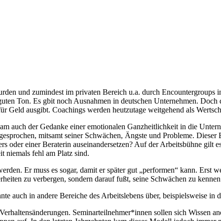
 wurden und zumindest im privaten Bereich u.a. durch Encountergroups 
 guten Ton. Es gbit noch Ausnahmen in deutschen Unternehmen. Doch d
dafür Geld ausgibt. Coachings werden heutzutage weitgehend als Wertsch
 auch der Gedanke einer emotionalen Ganzheitlichkeit in die Unterne
sprochen, mitsamt seiner Schwächen, Ängste und Probleme. Dieser Blic
 oder einer Beraterin auseinandersetzen? Auf der Arbeitsbühne gilt e
niemals fehl am Platz sind.
en. Er muss es sogar, damit er später gut „performen“ kann. Erst wen
herheiten zu verbergen, sondern darauf fußt, seine Schwächen zu kennen
te auch in andere Bereiche des Arbeitslebens über, beispielsweise in d
Verhaltensänderungen. Seminarteilnehmer*innen sollen sich Wissen ane