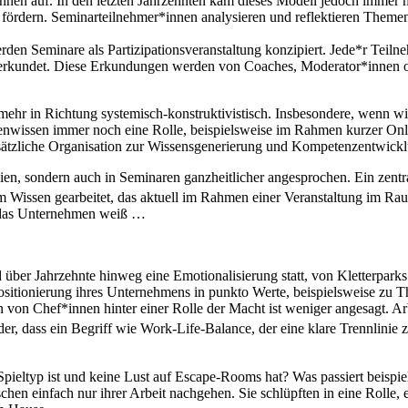
innen auf. In den letzten Jahrzehnten kam dieses Modell jedoch immer 
s fördern. Seminarteilnehmer*innen analysieren und reflektieren Theme
en Seminare als Partizipationsveranstaltung konzipiert. Jede*r Teilne
undet. Diese Erkundungen werden von Coaches, Moderator*innen oder
r mehr in Richtung systemisch-konstruktivistisch. Insbesondere, wenn
ertenwissen immer noch eine Rolle, beispielsweise im Rahmen kurzer On
ätzliche Organisation zur Wissensgenerierung und Kompetenzentwicklung
ien, sondern auch in Seminaren ganzheitlicher angesprochen. Ein zent
 Wissen gearbeitet, das aktuell im Rahmen einer Veranstaltung im Ra
 das Unternehmen weiß …
er Jahrzehnte hinweg eine Emotionalisierung statt, von Kletterpark
sitionierung ihres Unternehmens in punkto Werte, beispielsweise zu Th
n Chef*innen hinter einer Rolle der Macht ist weniger angesagt. Arbe
, dass ein Begriff wie Work-Life-Balance, der eine klare Trennlinie z
 Spieltyp ist und keine Lust auf Escape-Rooms hat? Was passiert beispi
en einfach nur ihrer Arbeit nachgehen. Sie schlüpften in eine Rolle