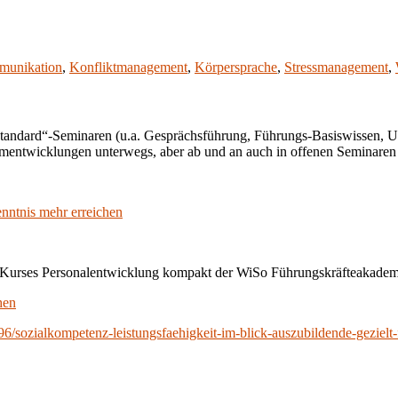
munikation
,
Konfliktmanagement
,
Körpersprache
,
Stressmanagement
,
„Standard“-Seminaren (u.a. Gesprächsführung, Führungs-Basiswissen,
entwicklungen unterwegs, aber ab und an auch in offenen Seminaren 
nntnis mehr erreichen
Kurses Personalentwicklung kompakt der WiSo Führungskräfteakadem
hen
/sozialkompetenz-leistungsfaehigkeit-im-blick-auszubildende-gezielt-