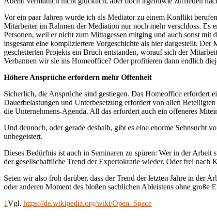
Abend vermutlich nicht glücklich, aber doch irgendwie zufrieden na
Vor ein paar Jahren wurde ich als Mediator zu einem Konflikt berufen,
Mitarbeiter im Rahmen der Mediation nur noch mehr verschloss. Es end
Personen, weil er nicht zum Mittagessen mitging und auch sonst mit
insgesamt eine kompliziertere Vorgeschichte als hier dargestellt. De
gescheiterten Projekts ein Bruch entstanden, worauf sich der Mitarbe
Verbannen wir sie ins Homeoffice? Oder profitieren dann endlich die
Höhere Ansprüche erfordern mehr Offenheit
Sicherlich, die Ansprüche sind gestiegen. Das Homeoffice erfordert
Dauerbelastungen und Unterbesetzung erfordert von allen Beteiligte
die Unternehmens-Agenda. All das erfordert auch ein offeneres Mitei
Und dennoch, oder gerade deshalb, gibt es eine enorme Sehnsucht vo
unbegeistert.
Dieses Bedürfnis ist auch in Seminaren zu spüren: Wer in der Arbeit st
der gesellschaftliche Trend der Expertokratie wieder. Oder frei nach 
Seien wir also froh darüber, dass der Trend der letzten Jahre in der 
oder anderen Moment des bloßen sachlichen Ableistens ohne große Em
1
Vgl.
https://de.wikipedia.org/wiki/Open_Space