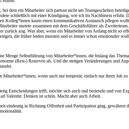
ch Hause.
 bei dem ein Mitarbeiter sich partout nicht am Teamgeschehen beteilige
ete schließlich mit einer Kündigung, wie ich im Nachhinein erfuhr. Der
 den Kolleg*innen kaum einen kommunikativen Austausch pflegen wollte
r Mitarbeiter startete zusammen mit dem Geschäftsführer als Zweiterte
iter zurück zog. Was aber, wenn ein Mitarbeiter von Anfang nicht so o
jenigen, die früher leiden mussten und es immer schon emotionaler woll
 eine Menge Selbstführung von Mitarbeiter*innen, die bislang das The
n enorme (Rest-) Reserven ab. Und die stetigen Veränderungen und An
nander.
n Mitarbeiter*innen, wenn auch nur temporär, einfach nur ihren Job z
etig Entscheidungen trifft, möchte sich auch mal berieseln und von Expe
Karl Valentin: Denken ist schön. Macht aber auch Arbeit.
Arbeit eindeutig in Richtung Offenheit und Partizipation ging, gewähre
otionalität.