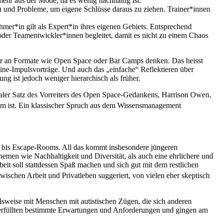
mehr aus der Mode, da es wenig nachhaltig ist.
n und Probleme, um eigene Schlüsse daraus zu ziehen. Trainer*innen
hmer*in gilt als Expert*in ihres eigenen Gebiets. Entsprechend
 Teamentwickler*innen begleitet, damit es nicht zu einem Chaos
 wir an Formate wie Open Space oder Bar Camps denken. Das heisst
line-Impulsvorträge. Und auch das „einfache“ Reflektieren über
 ist jedoch weniger hierarchisch als früher.
raler Satz des Vorreiters des Open Space-Gedankens, Harrison Owen,
um ist. Ein klassischer Spruch aus dem Wissensmanagement
s bis Escape-Rooms. All das kommt insbesondere jüngeren
emen wie Nachhaltigkeit und Diversität, als auch eine ehrlichere und
it soll stattdessen Spaß machen und sich gut mit dem restlichen
wischen Arbeit und Privatleben suggeriert, von vielen eher skeptisch
elsweise mit Menschen mit autistischen Zügen, die sich anderen
, erfüllten bestimmte Erwartungen und Anforderungen und gingen am