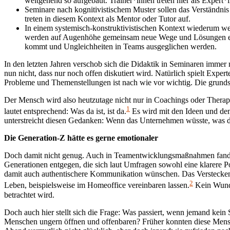
weitgehend so aufgebaut. Trainer*innen treten hier als Expert*
Seminare nach kognitivistischem Muster sollen das Verständni
treten in diesem Kontext als Mentor oder Tutor auf.
In einem systemisch-konstruktivistischen Kontext wiederum werd
werden auf Augenhöhe gemeinsam neue Wege und Lösungen erk
kommt und Ungleichheiten in Teams ausgeglichen werden.
In den letzten Jahren verschob sich die Didaktik in Seminaren imme
nun nicht, dass nur noch offen diskutiert wird. Natürlich spielt Exp
Probleme und Themenstellungen ist nach wie vor wichtig. Die grunds
Der Mensch wird also heutzutage nicht nur in Coachings oder Therap
1
lautet entsprechend: Was da ist, ist da.
Es wird mit den Ideen und dem
unterstreicht diesen Gedanken: Wenn das Unternehmen wüsste, was
Die Generation-Z hätte es gerne emotionaler
Doch damit nicht genug. Auch in Teamentwicklungsmaßnahmen fand üb
Generationen entgegen, die sich laut Umfragen sowohl eine klarere Po
damit auch authentischere Kommunikation wünschen. Das Verstecken vo
2
Leben, beispielsweise im Homeoffice vereinbaren lassen.
Kein Wunder
betrachtet wird.
Doch auch hier stellt sich die Frage: Was passiert, wenn jemand kein
Menschen ungern öffnen und offenbaren? Früher konnten diese Mensch