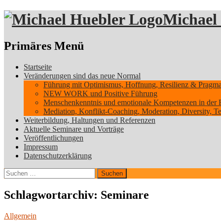
Michael
Suchen
Primäres Menü
Zum
Startseite
Inhalt
Veränderungen sind das neue Normal
springen
Führung mit Optimismus, Hoffnung, Resilienz & Pragmati
NEW WORK und Positive Führung
Menschenkenntnis und emotionale Kompetenzen in der 
Mediation, Konflikt-Coaching, Moderation, Diversity, 
Weiterbildung, Haltungen und Referenzen
Aktuelle Seminare und Vorträge
Veröffentlichungen
Impressum
Datenschutzerklärung
Suchen
nach:
Schlagwortarchiv: Seminare
Allgemein