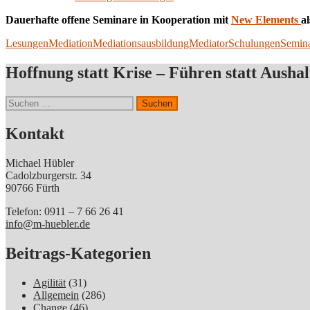
Dauerhafte offene Seminare in Kooperation mit
New Elements
a
Lesungen
Mediation
Mediationsausbildung
Mediator
Schulungen
Semin
Hoffnung statt Krise – Führen statt Aushal
Suchen
nach:
Kontakt
Michael Hübler
Cadolzburgerstr. 34
90766 Fürth
Telefon: 0911 – 7 66 26 41
info@m-huebler.de
Beitrags-Kategorien
Agilität
(31)
Allgemein
(286)
Change
(46)