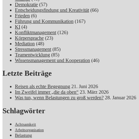
Demokratie
(57)
Entscheidungsfindung und Kreativität
(66)
Frieden
(6)
Führung und Kommunikation
(167)
KI
(4)
Konfliktmanagement
(126)
Körpersprache
(23)
Mediation
(48)
Stressmanagement
(85)
Teamentwicklung
(85)
Wissensmanagement und Kooperation
(46)
Letzte Beiträge
Reisen als echte Begegnung
21. Juni 2026
Im Zweifel immer „die da oben“
23. März 2026
Was tun, wenn Belastungen zu groß werden?
28. Januar 2026
Schlagwörter
Achtsamkeit
Arbeitsorganisation
Belastung