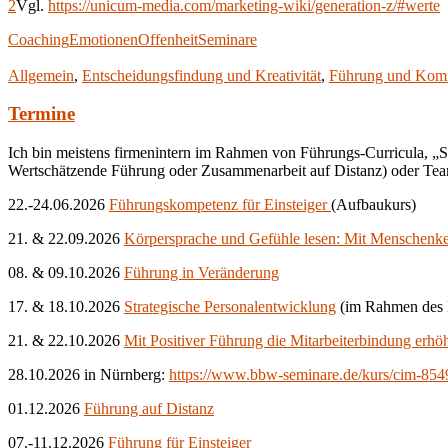
2
Vgl.
https://unicum-media.com/marketing-wiki/generation-z/#werte
Coaching
Emotionen
Offenheit
Seminare
Allgemein
,
Entscheidungsfindung und Kreativität
,
Führung und Kom
Termine
Ich bin meistens firmenintern im Rahmen von Führungs-Curricula, 
Wertschätzende Führung oder Zusammenarbeit auf Distanz) oder Team
22.-24.06.2026
Führungskompetenz für Einsteiger
(Aufbaukurs)
21. & 22.09.2026
Körpersprache und Gefühle lesen: Mit Menschenke
08. & 09.10.2026
Führung in Veränderung
17. & 18.10.2026
Strategische Personalentwicklung
(im Rahmen des 
21. & 22.10.2026
Mit Positiver Führung die Mitarbeiterbindung erhö
28.10.2026 in Nürnberg:
https://www.bbw-seminare.de/kurs/cim-85496
01.12.2026
Führung auf Distanz
07.-11.12.2026
Führung für Einsteiger