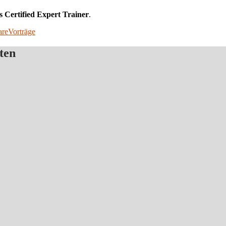
ls Certified Expert Trainer
.
are
Vorträge
ten