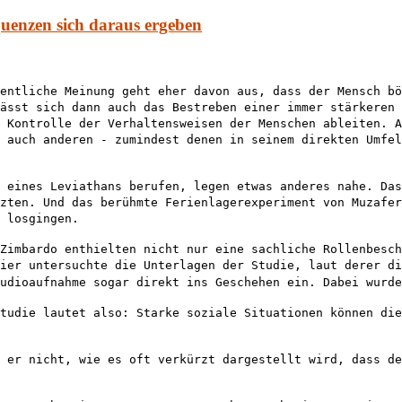
enzen sich daraus ergeben
entliche Meinung geht eher davon aus, dass der Mensch bö
ässt sich dann auch das Bestreben einer immer stärkeren 
 Kontrolle der Verhaltensweisen der Menschen ableiten. A
 auch anderen - zumindest denen in seinem direkten Umfel
 eines Leviathans berufen, legen etwas anderes nahe. Das
zten. Und das berühmte Ferienlagerexperiment von Muzafer
 losgingen.
Zimbardo enthielten nicht nur eine sachliche Rollenbesch
ier
untersuchte die Unterlagen der Studie, laut derer di
udioaufnahme sogar direkt ins Geschehen ein. Dabei wurde
tudie lautet also: Starke soziale Situationen können die
 er nicht, wie es oft verkürzt dargestellt wird, dass d