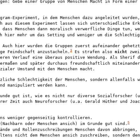
gen: Gebe einer Gruppe von Menschen Macht in Form einer 
gram-Experiment, in dem Menschen dazu angeleitet wurden,
h aus diesem Experiment lassen sich unterschiedliche Erk
, dass Menschen dann moralisch verwerfliche Dinge tun,
we
h hier mehr um das Setting und weniger um die Schlechtig
 Auch hier wurden die Gruppen zuerst aufeinander gehetzt
3
ge Feindschaft anzustacheln.
Es strafen also
nicht
zwei 
eren Verlauf eine überaus positive Wendung. Als Sherif d
ermaßen und später durchaus freundschaftlich miteinander
zialer Umstand mit den Menschen macht.
zliche Schlechtigkeit der Menschen, sondern allenfalls w
nd manipuliert werden kann.
unde gut ist, wie es nicht nur diverse Sozialforscher (u
rer Zeit auch Neuroforscher (u.a. Gerald Hüther und Joac
ns weniger gegenseitig kontrollieren.
5
(Nachbarn oder Menschen ansich) im Grunde gut sind.
ände und Rollenzuschreibungen Menschen davon abbringen, 
ltens nicht dem Menschen ansich zuschreiben, sondern den