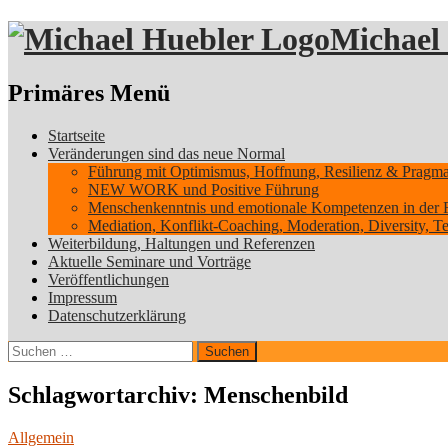
Michael
Suchen
Primäres Menü
Zum
Startseite
Inhalt
Veränderungen sind das neue Normal
springen
Führung mit Optimismus, Hoffnung, Resilienz & Pragmati
NEW WORK und Positive Führung
Menschenkenntnis und emotionale Kompetenzen in der 
Mediation, Konflikt-Coaching, Moderation, Diversity, 
Weiterbildung, Haltungen und Referenzen
Aktuelle Seminare und Vorträge
Veröffentlichungen
Impressum
Datenschutzerklärung
Suchen
nach:
Schlagwortarchiv: Menschenbild
Allgemein