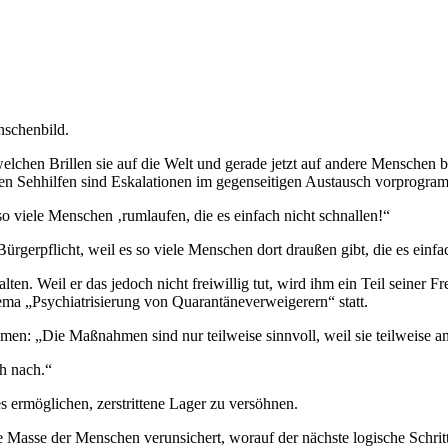
nschenbild.
elchen Brillen sie auf die Welt und gerade jetzt auf andere Menschen 
len Sehhilfen sind Eskalationen im gegenseitigen Austausch vorprogram
 viele Menschen ‚rumlaufen, die es einfach nicht schnallen!“
ürgerpflicht, weil es so viele Menschen dort draußen gibt, die es einfa
en. Weil er das jedoch nicht freiwillig tut, wird ihm ein Teil seiner 
ema „Psychiatrisierung von Quarantäneverweigerern“ statt.
n: „Die Maßnahmen sind nur teilweise sinnvoll, weil sie teilweise an 
ch nach.“
s ermöglichen, zerstrittene Lager zu versöhnen.
 Masse der Menschen verunsichert, worauf der nächste logische Schri