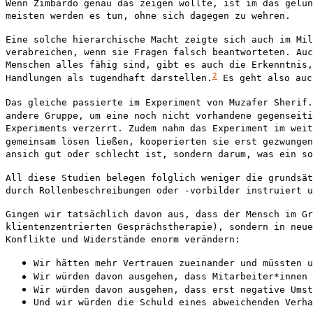
Wenn Zimbardo genau das zeigen wollte, ist im das gelun
meisten werden es tun, ohne sich dagegen zu wehren.
Eine solche hierarchische Macht zeigte sich auch im Mil
verabreichen, wenn sie Fragen falsch beantworteten. Auc
Menschen alles fähig sind, gibt es auch die Erkenntnis
2
Handlungen als tugendhaft darstellen.
Es geht also auc
Das gleiche passierte im Experiment von Muzafer Sherif.
andere Gruppe, um eine noch nicht vorhandene gegenseiti
Experiments verzerrt. Zudem nahm das Experiment im weit
gemeinsam lösen ließen, kooperierten sie erst gezwungen
ansich gut oder schlecht ist, sondern darum, was ein so
All diese Studien belegen folglich weniger die grundsät
durch Rollenbeschreibungen oder -vorbilder instruiert u
Gingen wir tatsächlich davon aus, dass der Mensch im Gr
klientenzentrierten Gesprächstherapie), sondern in neue
Konflikte und Widerstände enorm verändern:
Wir hätten mehr Vertrauen zueinander und müssten u
Wir würden davon ausgehen, dass Mitarbeiter*innen 
Wir würden davon ausgehen, dass erst negative Umst
Und wir würden die Schuld eines abweichenden Verha