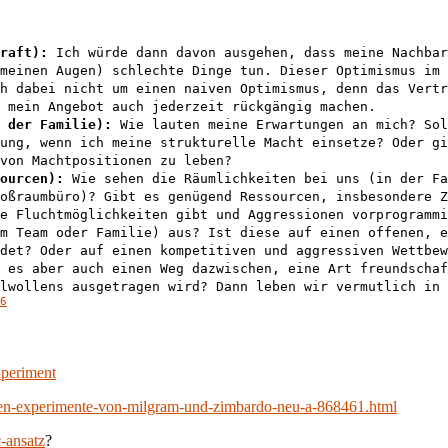
raft):
Ich würde dann davon ausgehen, dass meine Nachbar
meinen Augen) schlechte Dinge tun. Dieser Optimismus im 
ch dabei nicht um einen naiven Optimismus, denn das Vertr
h mein Angebot auch jederzeit rückgängig machen.
 der Familie):
Wie lauten meine Erwartungen an mich? Sol
ung, wenn ich meine strukturelle Macht einsetze? Oder gi
von Machtpositionen zu leben?
ourcen):
Wie sehen die Räumlichkeiten bei uns (in der Fa
roßraumbüro)? Gibt es genügend Ressourcen, insbesondere Z
e Fluchtmöglichkeiten gibt und Aggressionen vorprogrammi
m Team oder Familie) aus? Ist diese auf einen offenen, e
det? Oder auf einen kompetitiven und aggressiven Wettbew
 es aber auch einen Weg dazwischen, eine Art freundschaf
hlwollens ausgetragen wird? Dann leben wir vermutlich in 
6
xperiment
ten-experimente-von-milgram-und-zimbardo-neu-a-868461.html
-ansatz
?