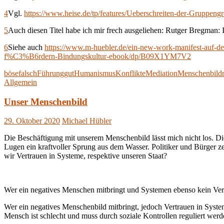
4
Vgl.
https://www.heise.de/tp/features/Ueberschreiten-der-Gruppen
5
Auch diesen Titel habe ich mir frech ausgeliehen: Rutger Bregman:
6
Siehe auch
https://www.m-huebler.de/ein-new-work-manifest-auf-der
f%C3%B6rdern-Bindungskultur-ebook/dp/B09X1YM7V2
böse
falsch
Führung
gut
Humanismus
Konflikte
Mediation
Menschenbild
Allgemein
Unser Menschenbild
29. Oktober 2020
Michael Hübler
Die Beschäftigung mit unserem Menschenbild lässt mich nicht los. Die 
Lugen ein kraftvoller Sprung aus dem Wasser. Politiker und Bürger 
wir Vertrauen in Systeme, respektive unseren Staat?
Wer ein negatives Menschen mitbringt und Systemen ebenso kein Vert
Wer ein negatives Menschenbild mitbringt, jedoch Vertrauen in Syste
Mensch ist schlecht und muss durch soziale Kontrollen reguliert we