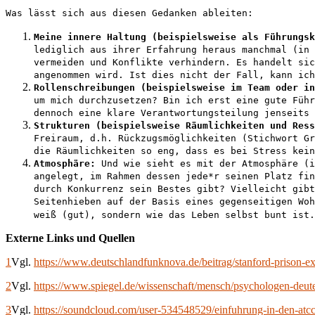
Was lässt sich aus diesen Gedanken ableiten:
Meine innere Haltung (beispielsweise als Führungsk
lediglich aus ihrer Erfahrung heraus manchmal (in 
vermeiden und Konflikte verhindern. Es handelt si
angenommen wird. Ist dies nicht der Fall, kann ic
Rollenschreibungen (beispielsweise im Team oder in
um mich durchzusetzen? Bin ich erst eine gute Führ
dennoch eine klare Verantwortungsteilung jenseits 
Strukturen (beispielsweise Räumlichkeiten und Ress
Freiraum, d.h. Rückzugsmöglichkeiten (Stichwort G
die Räumlichkeiten so eng, dass es bei Stress kein
Atmosphäre:
Und wie sieht es mit der Atmosphäre (i
angelegt, im Rahmen dessen jede*r seinen Platz fin
durch Konkurrenz sein Bestes gibt? Vielleicht gibt
Seitenhieben auf der Basis eines gegenseitigen Wo
weiß (gut), sondern wie das Leben selbst bunt ist.
Externe Links und Quellen
1
Vgl.
https://www.deutschlandfunknova.de/beitrag/stanford-prison-e
2
Vgl.
https://www.spiegel.de/wissenschaft/mensch/psychologen-deu
3
Vgl.
https://soundcloud.com/user-534548529/einfuhrung-in-den-atcc