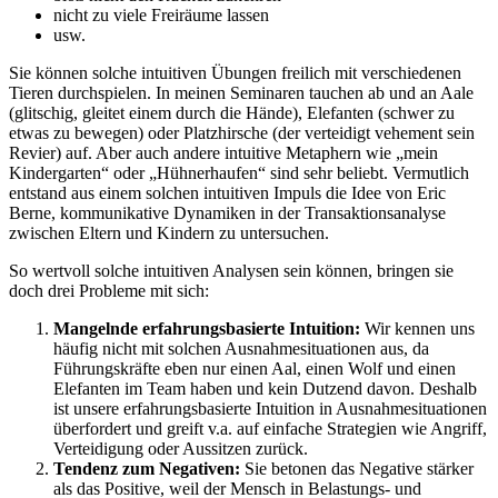
nicht zu viele Freiräume lassen
usw.
Sie können solche intuitiven Übungen freilich mit verschiedenen
Tieren durchspielen. In meinen Seminaren tauchen ab und an Aale
(glitschig, gleitet einem durch die Hände), Elefanten (schwer zu
etwas zu bewegen) oder Platzhirsche (der verteidigt vehement sein
Revier) auf. Aber auch andere intuitive Metaphern wie „mein
Kindergarten“ oder „Hühnerhaufen“ sind sehr beliebt. Vermutlich
entstand aus einem solchen intuitiven Impuls die Idee von Eric
Berne, kommunikative Dynamiken in der Transaktionsanalyse
zwischen Eltern und Kindern zu untersuchen.
So wertvoll solche intuitiven Analysen sein können, bringen sie
doch drei Probleme mit sich:
Mangelnde erfahrungsbasierte Intuition:
Wir kennen uns
häufig nicht mit solchen Ausnahmesituationen aus, da
Führungskräfte eben nur einen Aal, einen Wolf und einen
Elefanten im Team haben und kein Dutzend davon. Deshalb
ist unsere erfahrungsbasierte Intuition in Ausnahmesituationen
überfordert und greift v.a. auf einfache Strategien wie Angriff,
Verteidigung oder Aussitzen zurück.
Tendenz zum Negativen:
Sie betonen das Negative stärker
als das Positive, weil der Mensch in Belastungs- und