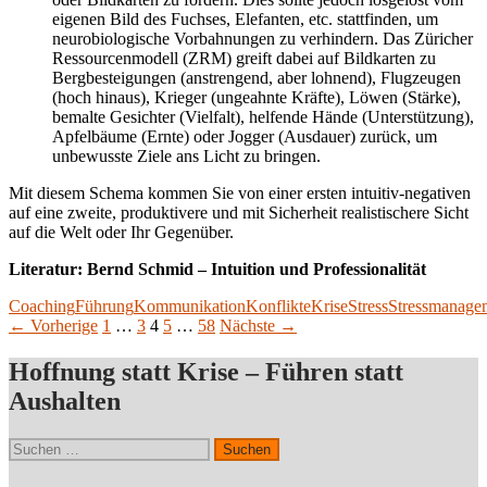
eigenen Bild des Fuchses, Elefanten, etc. stattfinden, um
neurobiologische Vorbahnungen zu verhindern. Das Züricher
Ressourcenmodell (ZRM) greift dabei auf Bildkarten zu
Bergbesteigungen (anstrengend, aber lohnend), Flugzeugen
(hoch hinaus), Krieger (ungeahnte Kräfte), Löwen (Stärke),
bemalte Gesichter (Vielfalt), helfende Hände (Unterstützung),
Apfelbäume (Ernte) oder Jogger (Ausdauer) zurück, um
unbewusste Ziele ans Licht zu bringen.
Mit diesem Schema kommen Sie von einer ersten intuitiv-negativen
auf eine zweite, produktivere und mit Sicherheit realistischere Sicht
auf die Welt oder Ihr Gegenüber.
Literatur: Bernd Schmid – Intuition und Professionalität
Coaching
Führung
Kommunikation
Konflikte
Krise
Stress
Stressmanage
Beitragsnavigation
← Vorherige
1
…
3
4
5
…
58
Nächste →
Hoffnung statt Krise – Führen statt
Aushalten
Suchen
nach: