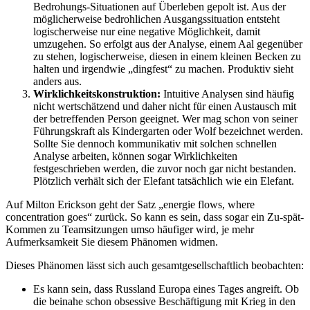
Bedrohungs-Situationen auf Überleben gepolt ist. Aus der
möglicherweise bedrohlichen Ausgangssituation entsteht
logischerweise nur eine negative Möglichkeit, damit
umzugehen. So erfolgt aus der Analyse, einem Aal gegenüber
zu stehen, logischerweise, diesen in einem kleinen Becken zu
halten und irgendwie „dingfest“ zu machen. Produktiv sieht
anders aus.
Wirklichkeitskonstruktion
:
Intuitive Analysen sind häufig
nicht wertschätzend und daher nicht für einen Austausch mit
der betreffenden Person geeignet. Wer mag schon von seiner
Führungskraft als Kindergarten oder Wolf bezeichnet werden.
Sollte Sie dennoch kommunikativ mit solchen schnellen
Analyse arbeiten, können sogar Wirklichkeiten
festgeschrieben werden, die zuvor noch gar nicht bestanden.
Plötzlich verhält sich der Elefant tatsächlich wie ein Elefant.
Auf Milton Erickson geht der Satz „energie flows, where
concentration goes“ zurück. So kann es sein, dass sogar ein Zu-spät-
Kommen zu Teamsitzungen umso häufiger wird, je mehr
Aufmerksamkeit Sie diesem Phänomen widmen.
Dieses Phänomen lässt sich auch gesamtgesellschaftlich beobachten:
Es kann sein, dass Russland Europa eines Tages angreift. Ob
die beinahe schon obsessive Beschäftigung mit Krieg in den