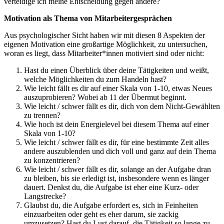
verteidige ich meine Entscheidung gegen andere?
Motivation als Thema von Mitarbeitergesprächen
Aus psychologischer Sicht haben wir mit diesen 8 Aspekten der
eigenen Motivation eine großartige Möglichkeit, zu untersuchen,
woran es liegt, dass Mitarbeiter*innen motiviert sind oder nicht:
Hast du einen Überblick über deine Tätigkeiten und weißt,
welche Möglichkeiten du zum Handeln hast?
Wie leicht fällt es dir auf einer Skala von 1-10, etwas Neues
auszuprobieren? Wobei ab 11 der Übermut beginnt.
Wie leicht / schwer fällt es dir, dich von dem Nicht-Gewählten
zu trennen?
Wie hoch ist dein Energielevel bei diesem Thema auf einer
Skala von 1-10?
Wie leicht / schwer fällt es dir, für eine bestimmte Zeit alles
andere auszublenden und dich voll und ganz auf dein Thema
zu konzentrieren?
Wie leicht / schwer fällt es dir, solange an der Aufgabe dran
zu bleiben, bis sie erledigt ist, insbesondere wenn es länger
dauert. Denkst du, die Aufgabe ist eher eine Kurz- oder
Langstrecke?
Glaubst du, die Aufgabe erfordert es, sich in Feinheiten
einzuarbeiten oder geht es eher darum, sie zackig
umzusetzen? Hast du Lust darauf, die Tätigkeit so lange zu