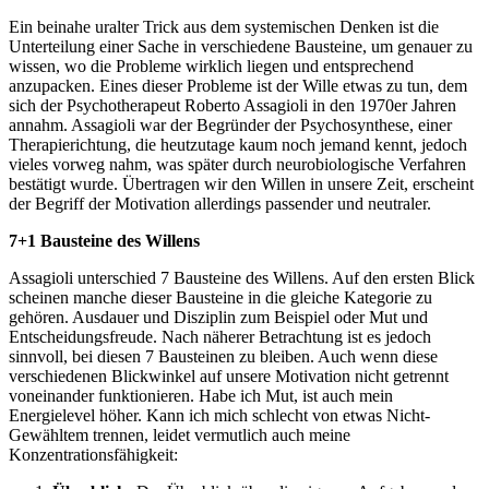
Ein beinahe uralter Trick aus dem systemischen Denken ist die
Unterteilung einer Sache in verschiedene Bausteine, um genauer zu
wissen, wo die Probleme wirklich liegen und entsprechend
anzupacken. Eines dieser Probleme ist der Wille etwas zu tun, dem
sich der Psychotherapeut Roberto Assagioli in den 1970er Jahren
annahm. Assagioli war der Begründer der Psychosynthese, einer
Therapierichtung, die heutzutage kaum noch jemand kennt, jedoch
vieles vorweg nahm, was später durch neurobiologische Verfahren
bestätigt wurde. Übertragen wir den Willen in unsere Zeit, erscheint
der Begriff der Motivation allerdings passender und neutraler.
7+1 Bausteine des Willens
Assagioli unterschied 7 Bausteine des Willens. Auf den ersten Blick
scheinen manche dieser Bausteine in die gleiche Kategorie zu
gehören. Ausdauer und Disziplin zum Beispiel oder Mut und
Entscheidungsfreude. Nach näherer Betrachtung ist es jedoch
sinnvoll, bei diesen 7 Bausteinen zu bleiben. Auch wenn diese
verschiedenen Blickwinkel auf unsere Motivation nicht getrennt
voneinander funktionieren. Habe ich Mut, ist auch mein
Energielevel höher. Kann ich mich schlecht von etwas Nicht-
Gewähltem trennen, leidet vermutlich auch meine
Konzentrationsfähigkeit: