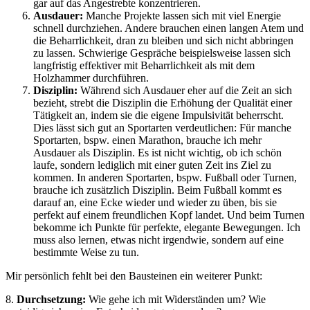
gar auf das Angestrebte konzentrieren.
Ausdauer:
Manche Projekte lassen sich mit viel Energie
schnell durchziehen. Andere brauchen einen langen Atem und
die Beharrlichkeit, dran zu bleiben und sich nicht abbringen
zu lassen. Schwierige Gespräche beispielsweise lassen sich
langfristig effektiver mit Beharrlichkeit als mit dem
Holzhammer durchführen.
Disziplin:
Während sich Ausdauer eher auf die Zeit an sich
bezieht, strebt die Disziplin die Erhöhung der Qualität einer
Tätigkeit an, indem sie die eigene Impulsivität beherrscht.
Dies lässt sich gut an Sportarten verdeutlichen: Für manche
Sportarten, bspw. einen Marathon, brauche ich mehr
Ausdauer als Disziplin. Es ist nicht wichtig, ob ich schön
laufe, sondern lediglich mit einer guten Zeit ins Ziel zu
kommen. In anderen Sportarten, bspw. Fußball oder Turnen,
brauche ich zusätzlich Disziplin. Beim Fußball kommt es
darauf an, eine Ecke wieder und wieder zu üben, bis sie
perfekt auf einem freundlichen Kopf landet. Und beim Turnen
bekomme ich Punkte für perfekte, elegante Bewegungen. Ich
muss also lernen, etwas nicht irgendwie, sondern auf eine
bestimmte Weise zu tun.
Mir persönlich fehlt bei den Bausteinen ein weiterer Punkt:
8.
Durchsetzung:
Wie gehe ich mit Widerständen um? Wie