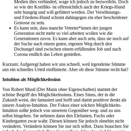
Medien dies verhindert, wage ich jedoch zu bezweifeln. Doch
so wie der Konflikt- ist offensichtlich auch der Kriegs-Hund
sehr hungrig und will gefüttert werden. Der Versöhnungs-
und Friedens-Hund scheint dahingegen ein eher bescheidener
Genosse zu sein.
Es kann sein, dass manche Vetreter*innen der jungen
Generation nicht mehr so viel arbeiten wollen wie die
Generationen zuvor. Es kann aber auch sein, dass sie noch auf
der Suche nach einem guten, eigenen Weg durch den
Dschungel sind zwischen einem erfüllenden Job und nach
Corona endlich das Leben genießen.
Kurzum: Aufgeregt haben wir uns schnell, weil irgendeine Stimme
uns ein schnelles Urteil einflüsterte. Aber ob diese Stimme recht hat?
Intuition als Möglichkeitssinn
Von Robert Musil (Der Mann ohne Eigenschaften) stammt der
schöne Begriff des Möglichkeitssinns. Eines Sinns, der in die
Zukunft weist, der fantasiert und hofft und damit positiver denkt als
unsere Analyse-Intuition. Der Fokus einer solchen Möglichkeits-
Intuition sollte jedoch von unserem Gegenüber weg- und zu uns
selbst hingehen. Sie nehmen dann den Elefanten, Fuchs oder
Kindergarten zwar wahr. Diesen können Sie jedoch ohnehin nicht
verändern. Verändern können Sie nur sich selbst. Dazu brauchen Sie