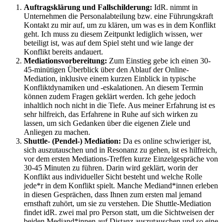
Auftragsklärung und Fallschilderung:
IdR. nimmt in
Unternehmen die Personalabteilung bzw. eine Führungskraft
Kontakt zu mir auf, um zu klären, um was es in dem Konflikt
geht. Ich muss zu diesem Zeitpunkt lediglich wissen, wer
beteiligt ist, was auf dem Spiel steht und wie lange der
Konflikt bereits andauert.
Mediationsvorbereitung:
Zum Einstieg gebe ich einen 30-
45-minütigen Überblick über den Ablauf der Online-
Mediation, inklusive einem kurzen Einblick in typische
Konfliktdynamiken und -eskalationen. An diesem Termin
können zudem Fragen geklärt werden. Ich gehe jedoch
inhaltlich noch nicht in die Tiefe. Aus meiner Erfahrung ist es
sehr hilfreich, das Erfahrene in Ruhe auf sich wirken zu
lassen, um sich Gedanken über die eigenen Ziele und
Anliegen zu machen.
Shuttle-
(Pendel-)
Mediation
:
Da es online schwieriger ist,
sich auszutauschen und in Resonanz zu gehen, ist es hilfreich,
vor dem ersten Mediations-Treffen kurze Einzelgespräche von
30-45 Minuten zu führen. Darin wird geklärt, worin der
Konflikt aus individueller Sicht besteht und welche Rolle
jede*r in dem Konflikt spielt. Manche Mediand*innen erleben
in diesen Gesprächen, dass Ihnen zum ersten mal jemand
ernsthaft zuhört, um sie zu verstehen. Die Shuttle-Mediation
findet idR. zwei mal pro Person statt, um die Sichtweisen der
beiden Mediand*innen auf Distanz auszutauschen und so eine