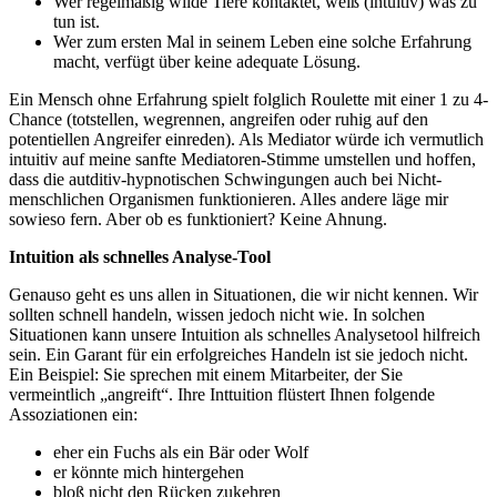
Wer regelmäßig wilde Tiere kontaktet, weiß (intuitiv) was zu
tun ist.
Wer zum ersten Mal in seinem Leben eine solche Erfahrung
macht, verfügt über keine adequate Lösung.
Ein Mensch ohne Erfahrung spielt folglich Roulette mit einer 1 zu 4-
Chance (totstellen, wegrennen, angreifen oder ruhig auf den
potentiellen Angreifer einreden). Als Mediator würde ich vermutlich
intuitiv auf meine sanfte Mediatoren-Stimme umstellen und hoffen,
dass die autditiv-hypnotischen Schwingungen auch bei Nicht-
menschlichen Organismen funktionieren. Alles andere läge mir
sowieso fern. Aber ob es funktioniert? Keine Ahnung.
Intuition als schnelles Analyse-Tool
Genauso geht es uns allen in Situationen, die wir nicht kennen. Wir
sollten schnell handeln, wissen jedoch nicht wie. In solchen
Situationen kann unsere Intuition als schnelles Analysetool hilfreich
sein. Ein Garant für ein erfolgreiches Handeln ist sie jedoch nicht.
Ein Beispiel: Sie sprechen mit einem Mitarbeiter, der Sie
vermeintlich „angreift“. Ihre Inttuition flüstert Ihnen folgende
Assoziationen ein:
eher ein Fuchs als ein Bär oder Wolf
er könnte mich hintergehen
bloß nicht den Rücken zukehren