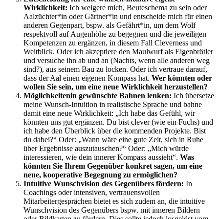
Wirklichkeit:
Ich weigere mich, Beuteschema zu sein oder
Aalzüchter*in oder Gärtner*in und entscheide mich für einen
anderen Gegenpart, bspw. als Gefährt*in, um dem Wolf
respektvoll auf Augenhöhe zu begegnen und die jeweiligen
Kompetenzen zu ergänzen, in diesem Fall Cleverness und
Weitblick. Oder ich akzeptiere den Maulwurf als Eigenbrötler
und versuche ihn ab und an (Nachts, wenn alle anderen weg
sind?), aus seinem Bau zu locken. Oder ich vertraue darauf,
dass der Aal einen eigenen Kompass hat.
Wer könnten oder
wollen Sie sein, um eine neue Wirklichkeit herzustellen?
Möglichkeit
en
in gewünschte Bahnen lenken
:
Ich übersetze
meine Wunsch-Intuition in realistische Sprache und bahne
damit eine neue Wirklichkeit: „Ich habe das Gefühl, wir
könnten uns gut ergänzen. Du bist clever (wie ein Fuchs) und
ich habe den Überblick über die kommenden Projekte. Bist
du dabei?“ Oder: „Wann wäre eine gute Zeit, sich in Ruhe
über Ergebnisse auszutauschen?“ Oder: „Mich würde
interessieren, wie dein innerer Kompass aussieht“.
Was
könnten Sie Ihrem Gegenüber konkret sagen, um eine
neue, kooperative Begegnung zu ermöglichen?
Intuitive Wunschvision des Gegenübers fördern:
In
Coachings oder intensiven, vertrauensvollen
Mitarbeitergesprächen bietet es sich zudem an, die intuitive
Wunschvision des Gegenübers bspw. mit inneren Bildern
oder Bildkarten zu fördern. Dies sollte jedoch losgelöst vom