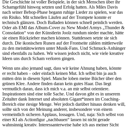
Die Geschichte ist voller Beispiele, in der sich Menschen über ihr
Schamgefühl hinweg setzten und Erfolg hatten. Als Miles Davis
nach seiner Bebop-Phase begann ruhige Lieder zu spielen, war das
ein Risiko. Mit schnellen Läufen auf der Trompete konnte er
technisch glänzen. Doch Balladen können schnell peinlich werden.
Oder als EMI das Album-Cover zu New Model Armys „Thunder &
Consolation“ von der Künstlerin Joolz rundum nieder machte, hätte
sie einen Rückzieher machen können. Stattdessen setzte sie sich
durch. Die ikonischen Runen auf der Frontseite zählen mittlerweile
zu den meisttätowierten unter Musik-Fans. Und Schmuck-Anhänger
sind ebenfalls zu haben. Wir wissen jedoch nicht, wie viele kreative
Ideen uns durch Scham verloren gingen.
Wenn uns also jemand sagt, dass wir keine Ahnung haben, könnte
er recht haben – oder einfach keinen Mut. Ich selbst bin ja auch
mitten drin in diesem Spiel. Manche loben meine Bücher über den
grünen Klee. Andere finden daran kein gutes Haar. Das liegt
vermutlich daran, dass ich mich v.a. an mir selbst orientiere.
Inspirationen sind eine tolle Sache. Und davon gibt es in unserem
Zeitalter dank Internet und absoluten Gigant*innen im Coaching-
Bereich eine riesige Menge. Wer jedoch darüber hinaus denken will,
sollte sich von der Meinung anderer, insbesondere von einem
vermeintlich sicheren Applaus, lossagen. Und, naja: Sich selbst von
einer KI als Actionfigur „nachbauen“ lassen ist nicht gerade
wahnsinnig kreativ. Interessanterweise habe ich aus meiner Sicht