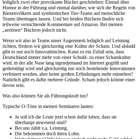
lediglich zwei eher provokante Bücher geschrieben: Einmal über
Humor in der Führung und einmal darüber, wie sich die Regeln von
Bienenvölkern und symbiotischen Tier-Teams auf menschliche
Teams übertragen lassen. Und bei beiden Büchern finden sich
teilweise vernichtende Kommentare auf Amazon. Bei meinen
„seriösen“ Büchern jedoch nicht.
Wenn wir also in Teams unser Augenmerk lediglich auf Leistung
richten, fördern wir gleichzeitig eine Kultur der Scham. Und alsbald
gibt es nur noch Innovatiönchen. Kann es ein Zufall sein, dass
Deutschland immer mehr von einer Schuld- zu einer Schamkultur
wird, in der alle Nase lang irgendjemand im Internet gegrillt und
gedemütigt wird und gleichzeitig nur noch bestehende Innovationen
verfeinert werden, aber keine großen Erfindungen mehr entstehen?
Natürlich gibt es dafür mehrere Gründe. Scham jedoch könnte einer
davon sein.
Was also können Sie als Führungskraft tun?
Typische O-Töne in meinen Seminaren lauten:
Ja soll ich die Leute jetzt schon dafür loben, dass sie
überhaupt anwesend sind?
Bei uns zählt v.a. Leistung.
Die bekommen doch ihren Lohn.