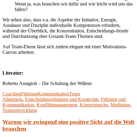
Wenn ja, was brauchen wir dafür und wie leicht wird uns das
fallen?
Wir sehen also, dass v.a. die Aspekte der Initiative, Energie,
Ausdauer und Disziplin individuelle Kompetenzen erfordern,
während der Überblick, die Konzentration, Entscheidungs-freude
und Durchsetzung eher Gesamt-Team-Themen sind.
Auf Team-Ebene lässt sich zudem elegant mit einer Motivations-
Canvas arbeiten:
Literatur:
Roberto Assagioli – Die Schulung des Willens
Coaching
Führung
Kommunikation
Team
Allgemein
,
Entscheidungsfindung und Kreativität
,
Führung und
Kommunikation
,
Konfliktmanagement
,
Körpersprache
,
Mediation
,
Teamentwicklung
Warum wir zwingend eine positive Sicht auf die Welt
brauchen