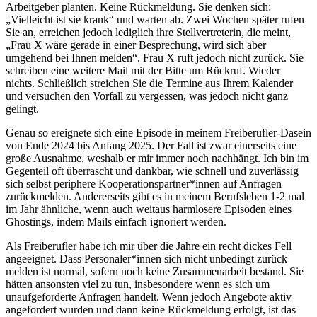
Arbeitgeber planten. Keine Rückmeldung. Sie denken sich:
„Vielleicht ist sie krank“ und warten ab. Zwei Wochen später rufen
Sie an, erreichen jedoch lediglich ihre Stellvertreterin, die meint,
„Frau X wäre gerade in einer Besprechung, wird sich aber
umgehend bei Ihnen melden“. Frau X ruft jedoch nicht zurück. Sie
schreiben eine weitere Mail mit der Bitte um Rückruf. Wieder
nichts. Schließlich streichen Sie die Termine aus Ihrem Kalender
und versuchen den Vorfall zu vergessen, was jedoch nicht ganz
gelingt.
Genau so ereignete sich eine Episode in meinem Freiberufler-Dasein
von Ende 2024 bis Anfang 2025. Der Fall ist zwar einerseits eine
große Ausnahme, weshalb er mir immer noch nachhängt. Ich bin im
Gegenteil oft überrascht und dankbar, wie schnell und zuverlässig
sich selbst periphere Kooperationspartner*innen auf Anfragen
zurückmelden. Andererseits gibt es in meinem Berufsleben 1-2 mal
im Jahr ähnliche, wenn auch weitaus harmlosere Episoden eines
Ghostings, indem Mails einfach ignoriert werden.
Als Freiberufler habe ich mir über die Jahre ein recht dickes Fell
angeeignet. Dass Personaler*innen sich nicht unbedingt zurück
melden ist normal, sofern noch keine Zusammenarbeit bestand. Sie
hätten ansonsten viel zu tun, insbesondere wenn es sich um
unaufgeforderte Anfragen handelt. Wenn jedoch Angebote aktiv
angefordert wurden und dann keine Rückmeldung erfolgt, ist das