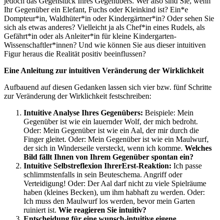
jedoch das Gegenstück Ihres Gegenübers. Wer also sind Sie, wenn
Ihr Gegenüber ein Elefant, Fuchs oder Kleinkind ist? Ein*e
Dompteur*in, Waldhüter*in oder Kindergärtner*in? Oder sehen Sie
sich als etwas anderes? Vielleicht ja als Chef*in eines Rudels, als
Gefährt*in oder als Anleiter*in für kleine Kindergarten-
Wissenschaftler*innen? Und wie können Sie aus dieser intuitiven
Figur heraus die Realität positiv beeinflussen?
Eine Anleitung zur intuitiven Veränderung der Wirklichkeit
Aufbauend auf diesen Gedanken lassen sich vier bzw. fünf Schritte
zur Veränderung der Wirklichkeit festschreiben:
Intuitive
Analyse
Ihres
Gegenübers:
Beispiele: Mein
Gegenüber ist wie ein lauernder Wolf, der mich bedroht.
Oder: Mein Gegenüber ist wie ein Aal, der mir durch die
Finger gleitet. Oder: Mein Gegenüber ist wie ein Maulwurf,
der sich in Winderseile versteckt, wenn ich komme.
Welches
Bild fällt Ihnen von Ihrem Gegenüber spontan ein?
Intuitive Selbstreflexion
Ihrer
Erst-Reaktion
:
Ich passe
schlimmstenfalls in sein Beuteschema. Angriff oder
Verteidigung! Oder: Der Aal darf nicht zu viele Spielräume
haben (kleines Becken), um ihm habhaft zu werden. Oder:
Ich muss den Maulwurf los werden, bevor mein Garten
ruiniert ist.
Wie reagieren Sie intuitiv?
Entscheidung für eine
wunsch-
intuitive eigene